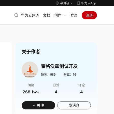
中国站
华为云App
华为云码道
文档
创作
登录
注册
关于作者
霍格沃兹测试开发
博客：
989
粉丝：
16
阅读
获赞
评论
268.1w+
4
4
+ 关注
发消息