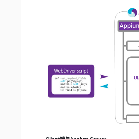
Client端与Appium Server