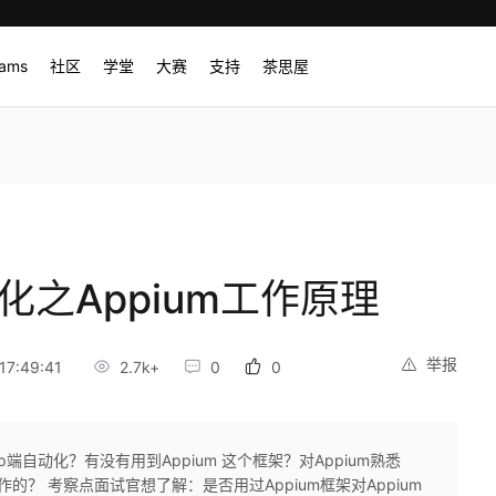
rams
社区
学堂
大赛
支持
茶思屋
化之Appium工作原理
举报
7:49:41
2.7k+
0
0
端自动化？有没有用到Appium 这个框架？对Appium熟悉
的？ 考察点面试官想了解：是否用过Appium框架对Appium