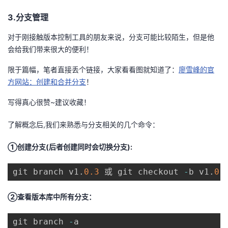
3.分支管理
对于刚接触版本控制工具的朋友来说，分支可能比较陌生，但是他
会给我们带来很大的便利！
限于篇幅，笔者直接丢个链接，大家看看图就知道了：
廖雪峰的官
方网站：创建和合并分支
！
写得真心很赞~建议收藏！
了解概念后,我们来熟悉与分支相关的几个命令：
①创建分支(后者创建同时会切换分支):
git branch v1
.
0.3
 或 git checkout 
-
b v1
.
0.
②查看版本库中所有分支：
git branch 
-
a