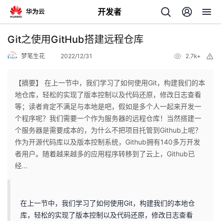
开发者
返
Git之使用GitHub搭建远程仓库
回
梦笔生花
2022/12/31
2.7k+
举
报
【摘要】 在上一节中，我们学习了如何使用Git，构建我们的本
地仓库，轻松的实现了版本控制以及代码还原，修改日志查看
等；读者肯定不满足与本地是吧，假如是多个人一起来开发一
个
个程序呢？我们需要一个作为服务器的远程仓库！当然搭建一
个服务器是需要成本的，为什么不把项目托管到Github上呢？
我
人
作为开源代码库以及版本控制系统，Github拥有140多万开发
者用户。随着越来越多的应用程序转移到了云上，Github已
的
主
经...
开
页
在上一节中，我们学习了如何使用Git，构建我们的本地仓
发
库，轻松的实现了版本控制以及代码还原，修改日志查看