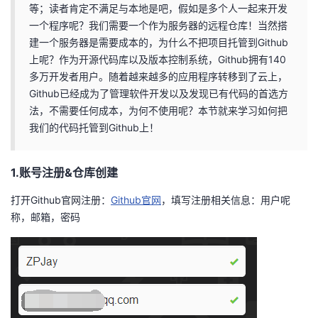
等；读者肯定不满足与本地是吧，假如是多个人一起来开发
者
一个程序呢？我们需要一个作为服务器的远程仓库！当然搭
建一个服务器是需要成本的，为什么不把项目托管到Github
我
上呢？作为开源代码库以及版本控制系统，Github拥有140
多万开发者用户。随着越来越多的应用程序转移到了云上，
的
我
Github已经成为了管理软件开发以及发现已有代码的首选方
法，不需要任何成本，为何不使用呢？本节就来学习如何把
博
的
我
我们的代码托管到Github上！
客
论
的
我
1.账号注册&仓库创建
坛
圈
的
我
打开Github官网注册：
Github官网
，填写注册相关信息：用户呢
称，邮箱，密码
子
直
的
我
我
播
活
的
我
动
关
的