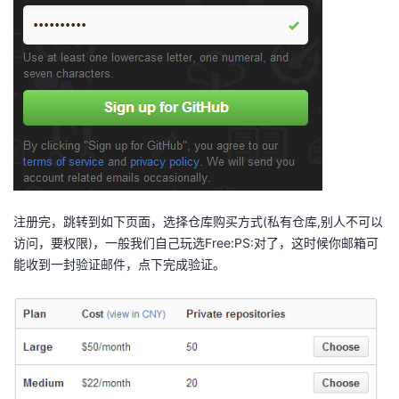
我
注
的
开
的
Programs
发
支
者
持
学
我
堂
注册完，跳转到如下页面，选择仓库购买方式(私有仓库,别人不可以
的
我
我
访问，要权限)，一般我们自己玩选Free:PS:对了，这时候你邮箱可
能收到一封验证邮件，点下完成验证。
技
的
的
我
术
云
课
的
我
支
声
程
认
的
我