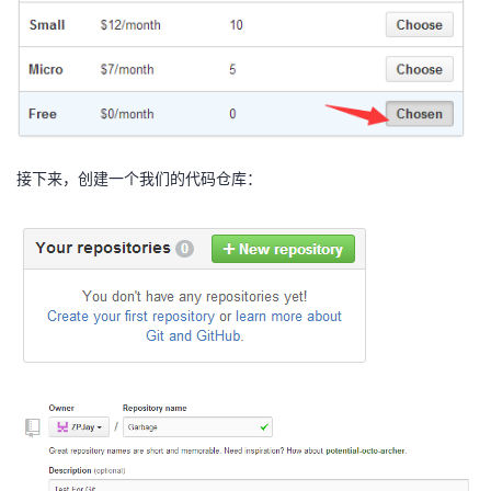
持
建
证
实
的
议
验
收
藏
接下来，创建一个我们的代码仓库：