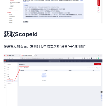
获取ScopeId
在设备发放页面，左侧列表中依次选择“设备”—>“注册组”