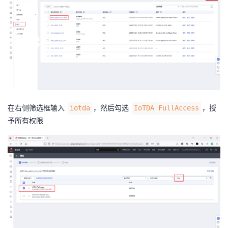
在右侧筛选框输入
，然后勾选
，授
iotda
IoTDA FullAccess
予所有权限