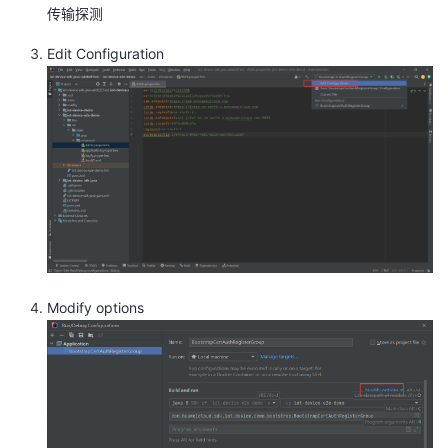
传输探测
Edit Configuration
Modify options