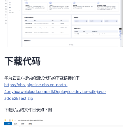
下载代码
华为云官方提供的测试代码的下载链接如下
https://obs-pipeline.obs.cn-north-
4.myhuaweicloud.com/sdkDeploy/iot-device-sdk-java-
addE2ETest.zip
下载好后的文件目录如下图