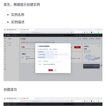
首先，根据提示创建实例
者
实例名称
我
实例描述
的
我
博
的
我
客
论
的
我
坛
圈
的
我
子
直
的
我
我
播
活
的
创建成功
我
动
关
的