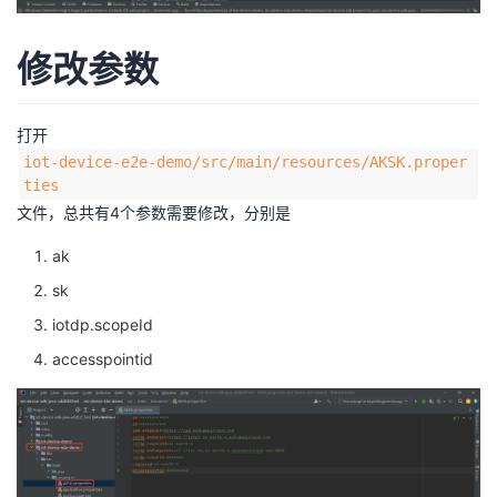
修改参数
打开
iot-device-e2e-demo/src/main/resources/AKSK.proper
ties
文件，总共有4个参数需要修改，分别是
ak
sk
iotdp.scopeId
accesspointid