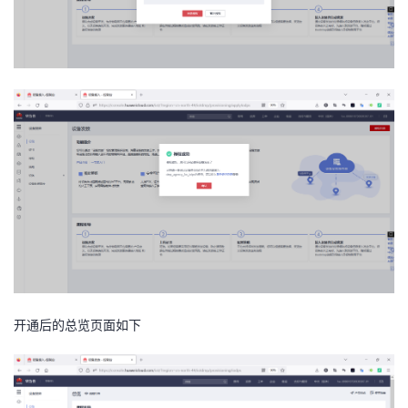
开通后的总览页面如下