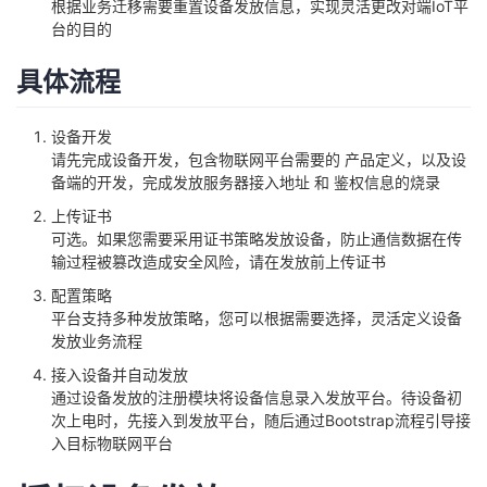
根据业务迁移需要重置设备发放信息，实现灵活更改对端IoT平
台的目的
具体流程
设备开发
请先完成设备开发，包含物联网平台需要的 产品定义，以及设
备端的开发，完成发放服务器接入地址 和 鉴权信息的烧录
上传证书
可选。如果您需要采用证书策略发放设备，防止通信数据在传
输过程被篡改造成安全风险，请在发放前上传证书
配置策略
平台支持多种发放策略，您可以根据需要选择，灵活定义设备
发放业务流程
接入设备并自动发放
通过设备发放的注册模块将设备信息录入发放平台。待设备初
次上电时，先接入到发放平台，随后通过Bootstrap流程引导接
入目标物联网平台