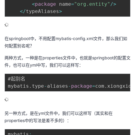
<
package
 name
=
"org.entity"
/
>
议
注
验
收
<
/
typeAliases
>
藏
在springboot中，不用配置mybatis-config.xml文件，那么我们如
何配置别名呢？
两种方式，一种是在properties文件中，也就是springboot的配置文
件，也可以在yml中写，我们可以这样写：
#起别名

mybatis
.
type
-
aliases
-
package
=
com
.
xiongxion
另一种方式，是在yml文件中，我们可以这样写（其实和在
properties中的写法是差不多的）：
mybatis
: