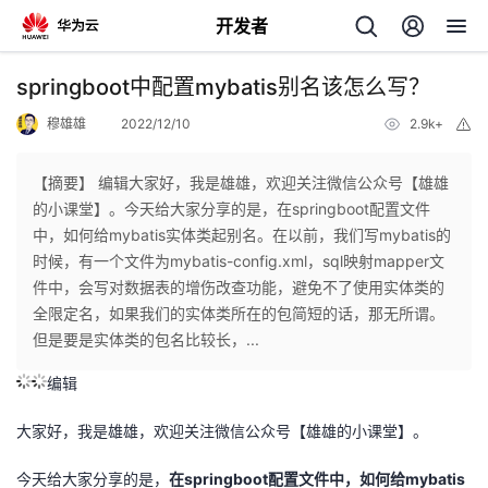
开发者
返
springboot中配置mybatis别名该怎么写？
回
穆雄雄
2022/12/10
2.9k+
举
报
【摘要】 ​编辑大家好，我是雄雄，欢迎关注微信公众号【雄雄
的小课堂】。今天给大家分享的是，在springboot配置文件
中，如何给mybatis实体类起别名。在以前，我们写mybatis的
个
时候，有一个文件为mybatis-config.xml，sql映射mapper文
件中，会写对数据表的增伤改查功能，避免不了使用实体类的
我
人
全限定名，如果我们的实体类所在的包简短的话，那无所谓。
但是要是实体类的包名比较长，...
我
的
主
​编辑
我
的
开
页
大家好，我是雄雄，欢迎关注微信公众号【雄雄的小课堂】。
我
的
开
发
今天给大家分享的是，
在springboot配置文件中，如何给mybatis