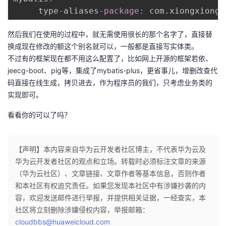
     type
-
aliases
-
package
:
 com
.
xiongxiong
.
然后我们在使用的过程中，就无需使用很长的那个名字了，直接替
换成现在修改的额这个别名就可以，一般都是直接写实体类。
不过有的框架现在都不用这么配置了，比如网上开源的框架若依、
jeecg-boot、pig等，集成了mybatis-plus，更省事儿，增删改查代
码直接在线生成，拷贝进去，作为程序员的我们，只考虑业务类的
实现即可。
看看你的可以了吗？
【声明】本内容来自华为云开发者社区博主，不代表华为云及
华为云开发者社区的观点和立场。转载时必须标注文章的来源
（华为云社区）、文章链接、文章作者等基本信息，否则作者
和本社区有权追究责任。如果您发现本社区中有涉嫌抄袭的内
容，欢迎发送邮件进行举报，并提供相关证据，一经查实，本
社区将立刻删除涉嫌侵权内容，举报邮箱：
cloudbbs@huaweicloud.com