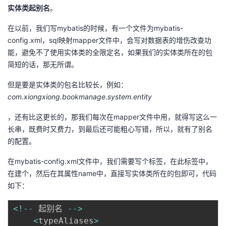
实体类起别名
。
的
Programs
发
者
在以前，我们写mybatis的时候，有一个文件为mybatis-
config.xml，sql映射mapper文件中，会写对数据表的增伤改查功
支
者
我
能，避免不了使用实体类的全限定名，如果我们的实体类所在的包
简短的话，那无所谓。
持
学
的
我
但是要是实体类的包名比较长，例如：
我
堂
博
的
我
com.xiongxiong.bookmanage.system.entity
的
我
客
论
的
我
我
，还有比这更长的，那我们每次在mapper文件中用，就得写这么一
长串，既费时又费力，到最后还可能粗心写错，所以，就有了别名
技
的
坛
圈
的
我
的
我
的配置。
在mybatis-config.xml文件中，我们需要写个标签，在此标签中，
术
云
子
直
的
我
课
的
我
在建个，然后在其属性name中，直接写实体类所在的包即可，代码
如下：
支
声
播
活
的
程
认
的
我
<
!
--
 起别名 
--
>
持
建
动
关
证
实
的
<
typeAliases
>