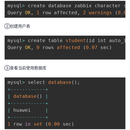
mysql
>
 create database zabbix character 
se
Query 
OK
,
1
 row affected
,
2
warnings
(
0.06
②创建用户表
mysql
>
 create table 
student
(
id int auto_in
Query 
OK
,
0
 rows 
affected
(
0.07
 sec
)
③查看当前使用数据库
mysql
>
 select 
database
(
)
;
+
--
--
--
--
--
--
+
|
database
(
)
|
+
--
--
--
--
--
--
+
|
 huawei     
|
+
--
--
--
--
--
--
+
1
 row 
in
set
(
0.00
 sec
)