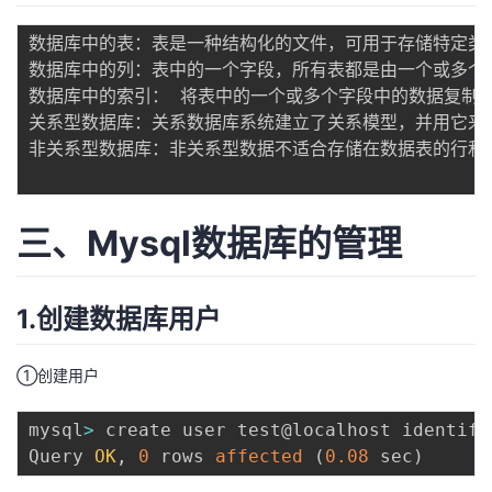
我
注
的
开
数据库中的表：表是一种结构化的文件，可用于存储特定类
数据库中的列：表中的一个字段，所有表都是由一个或多个
的
Programs
发
数据库中的索引： 将表中的一个或多个字段中的数据复制一
关系型数据库：关系数据库系统建立了关系模型，并用它来处
支
者
非关系型数据库：非关系型数据不适合存储在数据表的行和
持
学
三、Mysql数据库的管理
我
堂
的
我
我
1.创建数据库用户
技
的
的
我
①创建用户
术
云
课
的
我
mysql
>
 create user test@localhost identifi
支
声
程
认
的
我
Query 
OK
,
0
 rows 
affected
(
0.08
 sec
)