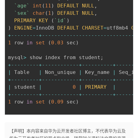
`
age
`
int
(
11
)
DEFAULT
NULL
,
`
sex
`
char
(
1
)
DEFAULT
NULL
,
PRIMARY
KEY
(
`
id
`
)
)
ENGINE
=
InnoDB 
DEFAULT
CHARSET
=
utf8mb4 
CO
+
--
--
--
--
-
+
--
--
--
--
--
--
--
--
--
--
--
--
--
--
--
-
1
 row 
in
set
(
0.03
 sec
)
mysql
>
 show index from student
;
+
--
--
--
--
-
+
--
--
--
--
--
--
+
--
--
--
--
--
+
--
--
--
-
|
 Table   
|
 Non_unique 
|
 Key_name 
|
 Seq_in
+
--
--
--
--
-
+
--
--
--
--
--
--
+
--
--
--
--
--
+
--
--
--
-
|
 student 
|
0
|
PRIMARY
|
+
--
--
--
--
-
+
--
--
--
--
--
--
+
--
--
--
--
--
+
--
--
--
-
1
 row 
in
set
(
0.09
 sec
)
【声明】本内容来自华为云开发者社区博主，不代表华为云及