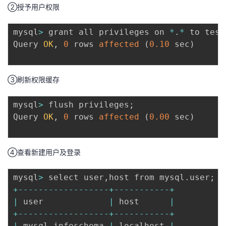
持
建
证
实
的
②授予用户权限
议
验
收
mysql
>
 grant all privileges on 
*
.
*
 to test
Query 
OK
,
0
 rows 
affected
(
0.10
 sec
)
藏
③刷新权限缓存
mysql
>
 flush privileges
;
Query 
OK
,
0
 rows 
affected
(
0.00
 sec
)
④查看新建用户及登录
mysql
>
 select user
,
host from mysql
.
user
;
+
--
--
--
--
--
--
--
--
--
+
--
--
--
--
--
-
+
|
 user             
|
 host      
|
+
--
--
--
--
--
--
--
--
--
+
--
--
--
--
--
-
+
|
 mysql
.
infoschema 
|
 localhost 
|