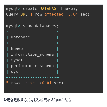
mysql
>
 create 
DATABASE
 huawei
;
Query 
OK
,
1
 row 
affected
(
0.04
 sec
)
mysql
>
 show databases
;
+
--
--
--
--
--
--
--
--
--
--
+
|
 Database           
|
+
--
--
--
--
--
--
--
--
--
--
+
|
 huawei             
|
|
 information_schema 
|
|
 mysql              
|
|
 performance_schema 
|
|
 sys                
|
+
--
--
--
--
--
--
--
--
--
--
+
5
 rows 
in
set
(
0.01
 sec
)
常用创建数据方式为默认编码格式为utf8格式。