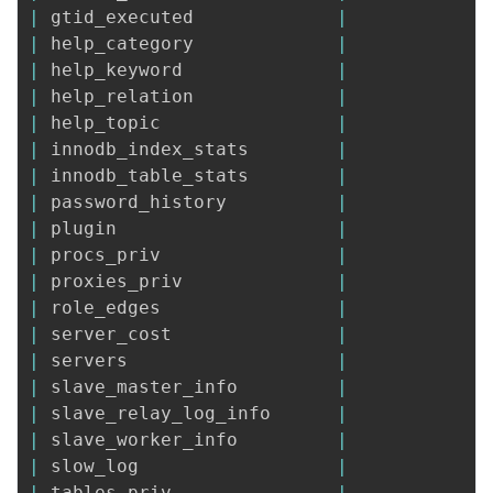
|
 gtid_executed             
|
|
 help_category             
|
|
 help_keyword              
|
|
 help_relation             
|
|
 help_topic                
|
|
 innodb_index_stats        
|
|
 innodb_table_stats        
|
|
 password_history          
|
|
 plugin                    
|
|
 procs_priv                
|
|
 proxies_priv              
|
|
 role_edges                
|
|
 server_cost               
|
|
 servers                   
|
|
 slave_master_info         
|
|
 slave_relay_log_info      
|
|
 slave_worker_info         
|
|
 slow_log                  
|
|
 tables_priv               
|