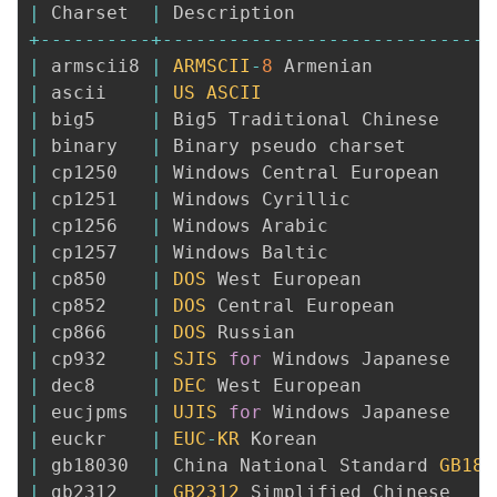
|
 Charset  
|
 Description                  
+
--
--
--
--
--
+
--
--
--
--
--
--
--
--
--
--
--
--
--
--
--
|
 armscii8 
|
ARMSCII
-
8
 Armenian           
|
 ascii    
|
US
ASCII
|
 big5     
|
 Big5 Traditional Chinese     
|
 binary   
|
 Binary pseudo charset        
|
 cp1250   
|
 Windows Central European     
|
 cp1251   
|
 Windows Cyrillic             
|
 cp1256   
|
 Windows Arabic               
|
 cp1257   
|
 Windows Baltic               
|
 cp850    
|
DOS
 West European            
|
 cp852    
|
DOS
 Central European         
|
 cp866    
|
DOS
 Russian                  
|
 cp932    
|
SJIS
for
 Windows Japanese    
|
 dec8     
|
DEC
 West European            
|
 eucjpms  
|
UJIS
for
 Windows Japanese    
|
 euckr    
|
EUC
-
KR
 Korean                
|
 gb18030  
|
 China National Standard 
GB180
|
 gb2312   
|
GB2312
 Simplified Chinese    