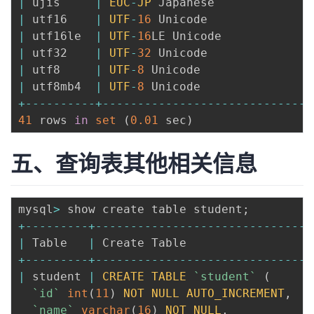
|
 ujis     
|
EUC
-
JP
 Japanese              
|
 utf16    
|
UTF
-
16
 Unicode               
|
 utf16le  
|
UTF
-
16
LE Unicode             
|
 utf32    
|
UTF
-
32
 Unicode               
|
 utf8     
|
UTF
-
8
 Unicode                
|
 utf8mb4  
|
UTF
-
8
 Unicode                
+
--
--
--
--
--
+
--
--
--
--
--
--
--
--
--
--
--
--
--
--
--
41
 rows 
in
set
(
0.01
 sec
)
五、查询表其他相关信息
mysql
>
 show create table student
;
+
--
--
--
--
-
+
--
--
--
--
--
--
--
--
--
--
--
--
--
--
--
-
|
 Table   
|
 Create Table                  
+
--
--
--
--
-
+
--
--
--
--
--
--
--
--
--
--
--
--
--
--
--
-
|
 student 
|
CREATE
TABLE
`
student
`
(
`
id
`
int
(
11
)
NOT
NULL
AUTO_INCREMENT
,
`
name
`
varchar
(
16
)
NOT
NULL
,