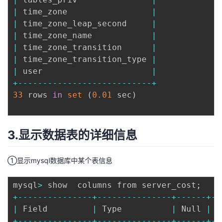
|
 time_zone                 
|
|
 time_zone_leap_second     
|
|
 time_zone_name            
|
|
 time_zone_transition      
|
|
 time_zone_transition_type 
|
|
 user                      
|
+
--
--
--
--
--
--
--
--
--
--
--
--
--
-
+
33
 rows 
in
set
(
0.01
 sec
)
3.显示数据表的详细信息
①显示mysql数据库中某个表信息
mysql
>
 show  columns from server_cost
;
+
--
--
--
--
--
--
--
-
+
--
--
--
--
--
--
--
-
+
--
--
--
+
--
|
 Field         
|
 Type          
|
 Null 
|
 K
+
--
--
--
--
--
--
--
-
+
--
--
--
--
--
--
--
-
+
--
--
--
+
--