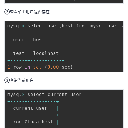
②查看单个用户是否存在
mysql
>
 select user
,
host from mysql
.
user wh
+
--
--
--
+
--
--
--
--
--
-
+
|
 user 
|
 host      
|
+
--
--
--
+
--
--
--
--
--
-
+
|
 test 
|
 localhost 
|
+
--
--
--
+
--
--
--
--
--
-
+
1
 row 
in
set
(
0.00
 sec
)
③查询当前用户
mysql
>
 select current_user
;
+
--
--
--
--
--
--
--
--
+
|
 current_user   
|
+
--
--
--
--
--
--
--
--
+
|
 root@localhost 
|