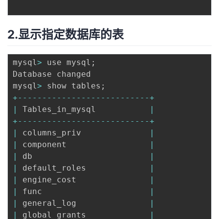
2.显示指定数据库的表
mysql
>
 use mysql
;
Database changed

mysql
>
 show tables
;
+
--
--
--
--
--
--
--
--
--
--
--
--
--
-
+
|
 Tables_in_mysql           
|
+
--
--
--
--
--
--
--
--
--
--
--
--
--
-
+
|
 columns_priv              
|
|
 component                 
|
|
 db                        
|
|
 default_roles             
|
|
 engine_cost               
|
|
 func                      
|
|
 general_log               
|
|
 global_grants             
|