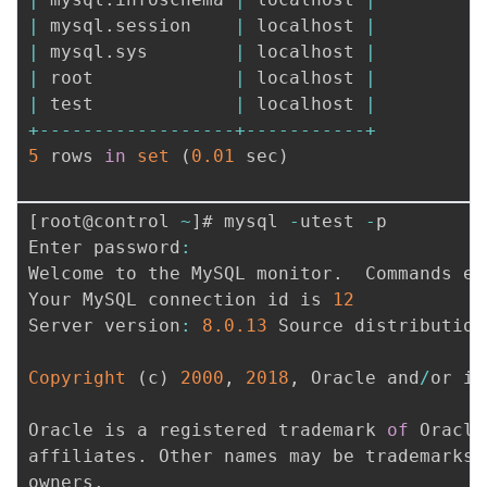
|
 mysql
.
session    
|
 localhost 
|
|
 mysql
.
sys        
|
 localhost 
|
|
 root             
|
 localhost 
|
|
 test             
|
 localhost 
|
+
--
--
--
--
--
--
--
--
--
+
--
--
--
--
--
-
+
5
 rows 
in
set
(
0.01
 sec
)
[
root@control 
~
]
# mysql 
-
utest 
-
p

Enter password
:
Welcome to the MySQL monitor
.
  Commands en
Your MySQL connection id is 
12
Server version
:
8.0
.13
 Source distribution

Copyright
(
c
)
2000
,
2018
,
 Oracle and
/
or it
Oracle is a registered trademark 
of
 Oracle
affiliates
.
 Other names may be trademarks 
owners
.