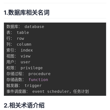
者
1.数据库相关名词
我
数据库： database  

的
我
表： table  

行： row  

博
的
我
列： column  

索引： index  

客
论
的
我
视图： view  

用户： user  

坛
圈
的
我
权限： privilege  

存储过程： procedure  

子
直
的
我
存储函数： 
function
触发器： trigger  

我
播
活
的
我
动
关
的
2.相关术语介绍