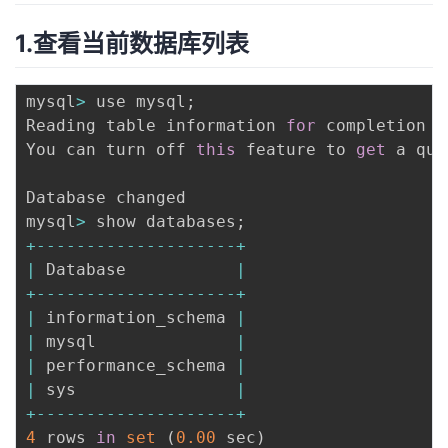
1.查看当前数据库列表
mysql
>
 use mysql
;
Reading table information 
for
 completion 
o
You can turn off 
this
 feature to 
get
 a qui
Database changed

mysql
>
 show databases
;
+
--
--
--
--
--
--
--
--
--
--
+
|
 Database           
|
+
--
--
--
--
--
--
--
--
--
--
+
|
 information_schema 
|
|
 mysql              
|
|
 performance_schema 
|
|
 sys                
|
+
--
--
--
--
--
--
--
--
--
--
+
4
 rows 
in
set
(
0.00
 sec
)