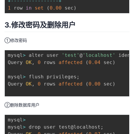
+
--
--
--
--
--
--
--
--
+
1
 row 
in
set
(
0.00
 sec
)
3.修改密码及删除用户
①修改密码
mysql
>
 alter user 
'test'
@
'localhost'
 ident
Query 
OK
,
0
 rows 
affected
(
0.04
 sec
)
mysql
>
 flush privileges
;
Query 
OK
,
0
 rows 
affected
(
0.00
 sec
)
②删除数据库用户
mysql
>
mysql
>
 drop user test@localhost
;