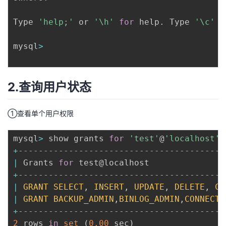
Type 
'help;'
 or 
'\h'
for
 help
.
 Type 
'\c'
 t
mysql
>
2.查询用户状态
①查看单个用户权限
mysql
>
 show grants 
for
'test'
@
'localhost'
;
+
--
--
--
--
--
--
--
--
--
--
--
--
--
--
--
--
--
--
--
--
-
|
 Grants 
for
 test@localhost               
+
--
--
--
--
--
--
--
--
--
--
--
--
--
--
--
--
--
--
--
--
-
|
GRANT
SELECT
,
INSERT
,
UPDATE
,
DELETE
,
CR
|
GRANT
BACKUP_ADMIN
,
BINLOG_ADMIN
,
CONNECTI
+
--
--
--
--
--
--
--
--
--
--
--
--
--
--
--
--
--
--
--
--
-
2
 rows 
in
set
(
0.00
 sec
)