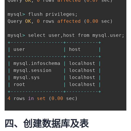
Query 
OK
,
0
 rows 
affected
(
0.07
 sec
)
mysql
>
 flush privileges
;
Query 
OK
,
0
 rows 
affected
(
0.00
 sec
)
mysql
>
 select user
,
host from mysql
.
user
;
+
--
--
--
--
--
--
--
--
--
+
--
--
--
--
--
-
+
|
 user             
|
 host      
|
+
--
--
--
--
--
--
--
--
--
+
--
--
--
--
--
-
+
|
 mysql
.
infoschema 
|
 localhost 
|
|
 mysql
.
session    
|
 localhost 
|
|
 mysql
.
sys        
|
 localhost 
|
|
 root             
|
 localhost 
|
+
--
--
--
--
--
--
--
--
--
+
--
--
--
--
--
-
+
4
 rows 
in
set
(
0.00
 sec
)
四、创建数据库及表