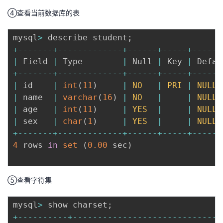
④查看当前数据库的表
mysql
>
 describe student
;
+
--
--
--
-
+
--
--
--
--
--
--
-
+
--
--
--
+
--
--
-
+
--
--
--
|
 Field 
|
 Type        
|
 Null 
|
 Key 
|
 Defau
+
--
--
--
-
+
--
--
--
--
--
--
-
+
--
--
--
+
--
--
-
+
--
--
--
|
 id    
|
int
(
11
)
|
NO
|
PRI
|
NULL
|
 name  
|
varchar
(
16
)
|
NO
|
|
NULL
|
 age   
|
int
(
11
)
|
YES
|
|
NULL
|
 sex   
|
char
(
1
)
|
YES
|
|
NULL
+
--
--
--
-
+
--
--
--
--
--
--
-
+
--
--
--
+
--
--
-
+
--
--
--
4
 rows 
in
set
(
0.00
 sec
)
⑤查看字符集
mysql
>
 show charset
;
+
--
--
--
--
--
+
--
--
--
--
--
--
--
--
--
--
--
--
--
--
--