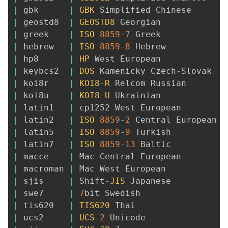
|
 gbk      
|
GBK
 Simplified Chinese       
|
 geostd8  
|
GEOSTD8
 Georgian             
|
 greek    
|
ISO
8859
-
7
 Greek             
|
 hebrew   
|
ISO
8859
-
8
 Hebrew            
|
 hp8      
|
HP
 West European             
|
 keybcs2  
|
DOS
 Kamenicky Czech
-
Slovak   
|
 koi8r    
|
KOI8
-
R
 Relcom Russian        
|
 koi8u    
|
KOI8
-
U
 Ukrainian             
|
 latin1   
|
 cp1252 West European         
|
 latin2   
|
ISO
8859
-
2
 Central European  
|
 latin5   
|
ISO
8859
-
9
 Turkish           
|
 latin7   
|
ISO
8859
-
13
 Baltic           
|
 macce    
|
 Mac Central European         
|
 macroman 
|
 Mac West European            
|
 sjis     
|
 Shift
-
JIS
 Japanese           
|
 swe7     
|
7
bit Swedish                 
|
 tis620   
|
TIS620
 Thai                  
|
 ucs2     
|
UCS
-
2
 Unicode                