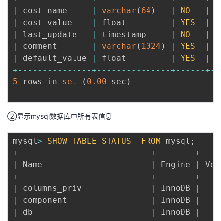
|
 cost_name     
|
varchar
(
64
)
|
NO
|
P
|
 cost_value    
|
 float         
|
YES
|
|
 last_update   
|
 timestamp     
|
NO
|
|
 comment       
|
varchar
(
1024
)
|
YES
|
|
 default_value 
|
 float         
|
YES
|
+
--
--
--
--
--
--
--
-
+
--
--
--
--
--
--
--
-
+
--
--
--
+
--
5
 rows 
in
set
(
0.00
 sec
)
②显示mysql数据库中所有表信息
mysql
>
SHOW
TABLE
STATUS
FROM
 mysql
;
+
--
--
--
--
--
--
--
--
--
--
--
--
--
-
+
--
--
--
--
+
--
--
|
 Name                      
|
 Engine 
|
 Ver
+
--
--
--
--
--
--
--
--
--
--
--
--
--
-
+
--
--
--
--
+
--
--
|
 columns_priv              
|
 InnoDB 
|
|
 component                 
|
 InnoDB 
|
|
 db                        
|
 InnoDB 
|