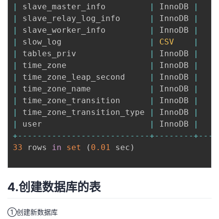
|
 slave_master_info         
|
 InnoDB 
|
|
 slave_relay_log_info      
|
 InnoDB 
|
|
 slave_worker_info         
|
 InnoDB 
|
|
 slow_log                  
|
CSV
|
|
 tables_priv               
|
 InnoDB 
|
|
 time_zone                 
|
 InnoDB 
|
|
 time_zone_leap_second     
|
 InnoDB 
|
|
 time_zone_name            
|
 InnoDB 
|
|
 time_zone_transition      
|
 InnoDB 
|
|
 time_zone_transition_type 
|
 InnoDB 
|
|
 user                      
|
 InnoDB 
|
+
--
--
--
--
--
--
--
--
--
--
--
--
--
-
+
--
--
--
--
+
--
--
33
 rows 
in
set
(
0.01
 sec
)
4.创建数据库的表
①创建新数据库