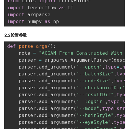
from
 tools 
import
import
 tensorflow 
as
import
import
 numpy 
as
 np
2.2设置参数
def
parse_args
(
)
:
    note 
=
"ACGAN Frame Constructed With T
    parser 
=
 argparse
.
ArgumentParser
(
descr
    parser
.
add_argument
(
"--epoch"
,
type
=
int
    parser
.
add_argument
(
"--batchSize"
,
type
    parser
.
add_argument
(
"--codeSize"
,
type
=
    parser
.
add_argument
(
"--checkpointDir"
,
    parser
.
add_argument
(
"--resultDir"
,
type
    parser
.
add_argument
(
"--logDir"
,
type
=
st
    parser
.
add_argument
(
"--mode"
,
type
=
str
,
    parser
.
add_argument
(
"--hairStyle"
,
type
    parser
.
add_argument
(
"--eyeStyle"
,
type
=