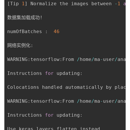
[
Tip 
1
]
 Normalize the images between 
-
1
an
数据集加载成功!

numOfBatches 
:
46
网络实例化
:
WARNING
:
tensorflow
:
From 
/
home
/
ma
-
user
/
anac
Instructions 
for
 updating
:
Colocations handled automatically by place
WARNING
:
tensorflow
:
From 
/
home
/
ma
-
user
/
anac
Instructions 
for
 updating
:
Use keras
.
layers
.
flatten instead
.