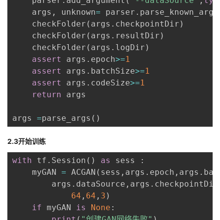
    parser
.
add_argument
(
"--dataSource"
,
typ
    args
,
 unknown
=
 parser
.
parse_known_args
    checkFolder
(
args
.
checkpointDir
)
    checkFolder
(
args
.
resultDir
)
    checkFolder
(
args
.
logDir
)
assert
 args
.
epoch
>=
1
assert
 args
.
batchSize
>=
1
assert
 args
.
codeSize
>=
1
return
 args

args 
=
parse_args
(
)
2.3开始训练
with
 tf
.
Session
(
)
as
 sess 
:
    myGAN 
=
 ACGAN
(
sess
,
args
.
epoch
,
args
.
bat
        args
.
dataSource
,
args
.
checkpointDir
64
,
64
,
3
)
if
 myGAN 
is
None
:
print
(
"创建GAN网络失败"
)