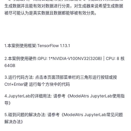
生成数据并且能有效对数据进行分类，对生成器来说希望生成数据
我
注
的
开
被尽可能认为是真实数据且数据都能够被有效分类。
的
Programs
发
支
者
1.本案例使用框架:TensorFlow 1.13.1
持
学
2.本案例使用硬件:GPU: 1*NVIDIA-V100NV32(32GB) | CPU: 8 核
我
堂
64GB
3.运行代码方法: 点击本页面顶部菜单栏的三角形运行按钮或按
的
我
我
Ctrl+Enter键 运行每个方块中的代码
技
的
的
我
4.JupyterLab的详细用法: 请参考《ModelAtrs JupyterLab使用指
导》
术
云
课
的
我
5.碰到问题的解决办法: 请参考《ModelAtrs JupyterLab常见问题
支
声
程
认
的
我
解决办法》