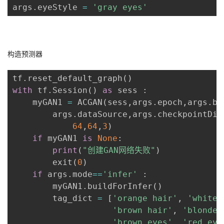
args
.
eyeStyle 
=
'gray eyes'
构造预测器
tf
.
reset_default_graph
(
)
with
 tf
.
Session
(
)
as
 sess 
:
    myGAN1 
=
 ACGAN
(
sess
,
args
.
epoch
,
args
.
ba
        args
.
dataSource
,
args
.
checkpointDir
64
,
64
,
3
)
if
 myGAN1 
is
None
:
print
(
"创建GAN网络失败"
)
        exit
(
0
)
if
 args
.
mode
==
'infer'
:
        myGAN1
.
buildForInfer
(
)
        tag_dict 
=
[
'orange hair'
,
'white 
'brown hair'
,
'blonde 
'brown eyes'
,
'red eye