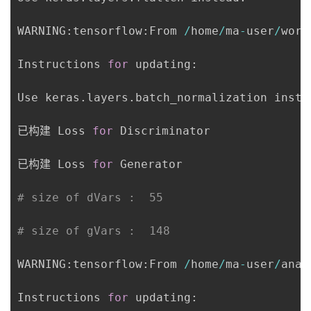
WARNING
:
tensorflow
:
From 
/
home
/
ma
-
user
/
work
Instructions 
for
 updating
:
Use keras
.
layers
.
batch_normalization inste
已构建 Loss 
for
 Discriminator

已构建 Loss 
for
 Generator

# size of dVars :  55
# size of gVars :  148
WARNING
:
tensorflow
:
From 
/
home
/
ma
-
user
/
anac
Instructions 
for
 updating
: