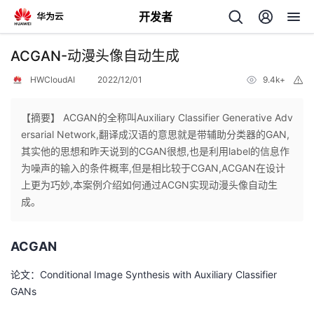
开发者
返
ACGAN-动漫头像自动生成
回
HWCloudAI
2022/12/01
9.4k+
举
报
【摘要】 ACGAN的全称叫Auxiliary Classifier Generative Adv
ersarial Network,翻译成汉语的意思就是带辅助分类器的GAN,
其实他的思想和昨天说到的CGAN很想,也是利用label的信息作
个
为噪声的输入的条件概率,但是相比较于CGAN,ACGAN在设计
上更为巧妙,本案例介绍如何通过ACGN实现动漫头像自动生
我
人
成。
的
主
ACGAN
开
页
论文：
Conditional Image Synthesis with Auxiliary Classifier
GANs
发