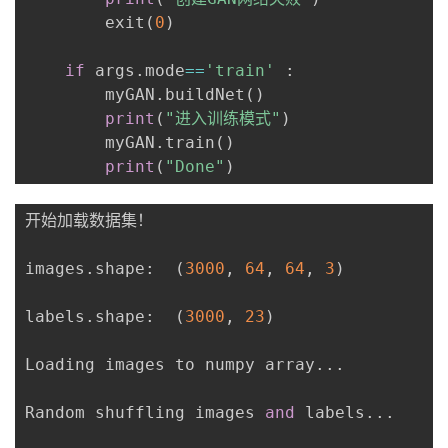
        exit
(
0
)
if
 args
.
mode
==
'train'
:
        myGAN
.
buildNet
(
)
print
(
"进入训练模式"
)
        myGAN
.
train
(
)
print
(
"Done"
)
开始加载数据集！

images
.
shape
:
(
3000
,
64
,
64
,
3
)
labels
.
shape
:
(
3000
,
23
)
Loading images to numpy array
.
.
.
Random shuffling images 
and
 labels
.
.
.