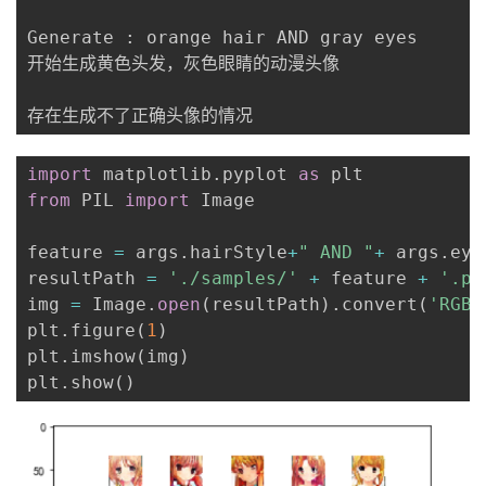
Generate 
:
 orange hair AND gray eyes

开始生成黄色头发，灰色眼睛的动漫头像

存在生成不了正确头像的情况
import
 matplotlib
.
pyplot 
as
from
 PIL 
import
 Image

feature 
=
 args
.
hairStyle
+
" AND "
+
 args
.
eye
resultPath 
=
'./samples/'
+
 feature 
+
'.pn
img 
=
 Image
.
open
(
resultPath
)
.
convert
(
'RGB'
plt
.
figure
(
1
)
plt
.
imshow
(
img
)
plt
.
show
(
)