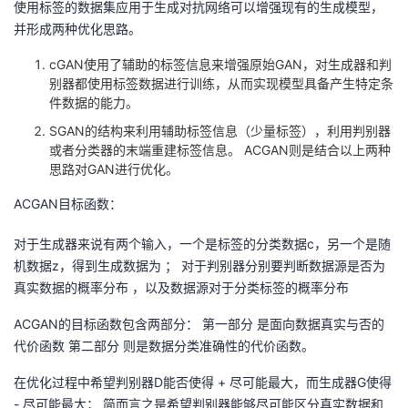
使用标签的数据集应用于生成对抗网络可以增强现有的生成模型，
并形成两种优化思路。
者
cGAN使用了辅助的标签信息来增强原始GAN，对生成器和判
我
别器都使用标签数据进行训练，从而实现模型具备产生特定条
件数据的能力。
的
我
SGAN的结构来利用辅助标签信息（少量标签），利用判别器
或者分类器的末端重建标签信息。 ACGAN则是结合以上两种
博
的
我
思路对GAN进行优化。
ACGAN目标函数：
客
论
的
我
对于生成器来说有两个输入，一个是标签的分类数据c，另一个是随
坛
圈
的
我
机数据z，得到生成数据为 ； 对于判别器分别要判断数据源是否为
真实数据的概率分布 ，以及数据源对于分类标签的概率分布
子
直
的
我
ACGAN的目标函数包含两部分： 第一部分 是面向数据真实与否的
我
播
活
的
代价函数 第二部分 则是数据分类准确性的代价函数。
在优化过程中希望判别器D能否使得 + 尽可能最大，而生成器G使得
我
动
关
的
- 尽可能最大； 简而言之是希望判别器能够尽可能区分真实数据和