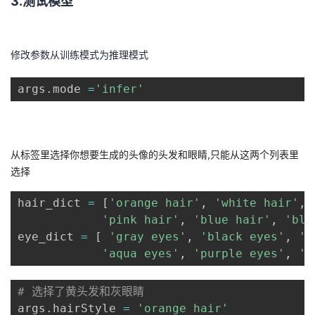
3.测试模型
修改参数从训练模式为推理模式
args
.
mode 
=
'infer'
从标签里选择你想要生成的头像的头发和眼睛,只能从这两个列表里
选择
hair_dict 
=
[
'orange hair'
,
'white hair'
,
'pink hair'
,
'blue hair'
,
'bla
eye_dict 
=
[
'gray eyes'
,
'black eyes'
,
'o
'aqua eyes'
,
'purple eyes'
,
'g
# 选择了黄头发和灰眼睛
args
.
hairStyle 
=
'orange hair'