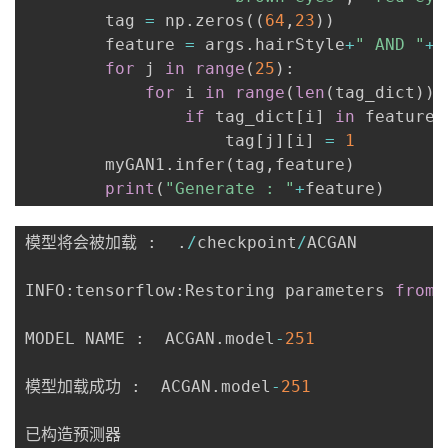
        tag 
=
 np
.
zeros
(
(
64
,
23
)
)
        feature 
=
 args
.
hairStyle
+
" AND "
+
 
for
 j 
in
range
(
25
)
:
for
 i 
in
range
(
len
(
tag_dict
)
)
:
if
 tag_dict
[
i
]
in
 feature
:
                    tag
[
j
]
[
i
]
=
1
        myGAN1
.
infer
(
tag
,
feature
)
print
(
"Generate : "
+
feature
)
模型将会被加载 
:
.
/
checkpoint
/
ACGAN

INFO
:
tensorflow
:
Restoring parameters 
from
MODEL NAME 
:
  ACGAN
.
model
-
251
模型加载成功 
:
  ACGAN
.
model
-
251
已构造预测器
