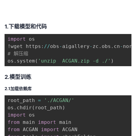
持
建
证
实
的
议
验
收
1.下载模型和代码
藏
import
 os

!wget https
:
//
obs
-
aigallery
-
zc
.
obs
.
cn
-
nort
# 解压缩
os
.
system
(
'unzip  ACGAN.zip -d ./'
)
2.模型训练
2.1加载依赖库
root_path 
=
'./ACGAN/'
os
.
chdir
(
root_path
)
import
from
 main 
import
from
 ACGAN 
import