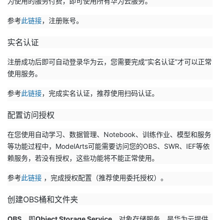
为使用的服务付费，即可使用所有华为云服务。
我
注
的
开
参考
此链接
，注册账号。
的
Programs
发
实名认证
支
者
注册成功后即可自动登录华为云，您需要完成“实名认证”才可以正常
使用服务。
持
学
参考
此链接
，完成实名认证，推荐使用扫码认证。
我
堂
配置访问授权
的
我
我
在您使用自动学习、数据管理、Notebook、训练作业、模型和服务
等功能过程中，ModelArts可能需要访问您的OBS、SWR、IEF等依
技
的
的
我
赖服务，若没有授权，这些功能将不能正常使用。
术
云
参考
此链接
，完成授权配置（推荐使用委托授权）。
课
的
我
创建OBS桶和文件夹
支
声
程
认
的
我
OBS
，即
Object Storage Service
，对象存储服务，是华为云提供