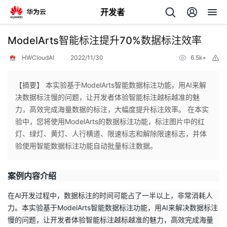
开发者
返
ModelArts智能标注提升70%数据标注效率
回
HWCloudAI
2022/11/30
6.5k+
举
报
【摘要】 本实验基于ModelArts智能数据标注功能，用AI来解
决数据标注慢的问题，让开发者体验智能标注越标越准的魅
力，高效完成海量数据的标注，大幅度提升标注效率。 在本实
个
验中，您将使用ModelArts的数据标注功能，标注图片中的红
灯、绿灯、黄灯、人行横道、限速标志和解除限速标志，并体
我
人
验使用智能数据标注功能自动批量标注数据。
的
主
案例内容介绍
开
页
在AI开发过程中，数据标注的时间可能占了一半以上，非常消耗人
力。本实验基于ModelArts智能数据标注功能，用AI来解决数据标注
发
慢的问题，让开发者体验智能标注越标越准的魅力，高效完成海量