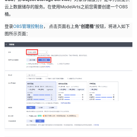
持
建
证
实
的
云上数据储存的服务。在使用ModelArts之前您需要创建一个OBS
桶。
议
验
收
登录
OBS管理控制台
， 点击页面右上角"
创建桶
"按钮，将进入如下
藏
图所示页面：