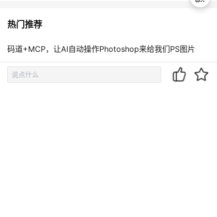
热门推荐
退
出
码道+MCP，让AI自动操作Photoshop来给我们PS图片
登
录
从零开始理解 Agent（一）：OpenClaw / Claude Code
的底层原理，只有 115 行
给 Hermes Agent 装个可视化面板！Docker 一键部署 Her
mes WebUI 完整教程（Win+Linux）
OpenClaw 对接 DeepSeek 完整配置教程 从零搭建调用流
程
Build vs Plan：别再搞混了，OpenCode 两种模式的正确
打开方式