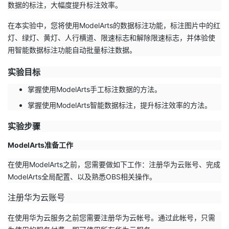
数据的标注，大幅度提升标注效率。
者
在本实验中，您将使用ModelArts的数据标注功能，标注图片中的红
灯、绿灯、黄灯、人行横道、限速标志和解除限速标志，并体验使
我
用智能数据标注功能自动批量标注数据。
的
我
实验目标
掌握使用ModelArts手工标注数据的方法。
博
的
我
掌握使用ModelArts智能数据标注，提升标注效率的方法。
客
论
的
我
实验步骤
坛
圈
的
我
ModelArts准备工作
在使用ModelArts之前，您需要做如下工作：注册华为云账号、完成
子
直
的
我
ModelArts全局配置、以及熟悉OBS相关操作。
我
播
活
的
注册华为云账号
我
动
关
的
在使用华为云服务之前您需要注册华为云帐号。通过此帐号，只需