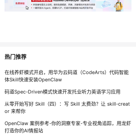
^
2
(
P
,I
,\
t
h
热门推荐
et
a,
在线养虾模式开启，用华为云码道（CodeArts）代码智能
k
体Skill快速安装OpenClaw
)
+
码道Spec-Driven模式快速开发托业听力英语学习应用
E
_
从零开始写好 Skill（四）：写 Skill 太费劲？让 skill-creat
{
or 来帮你
p
OpenClaw 案例参考-你的洞察专家-专业视角追踪，用龙虾
l}
打造你的AI情报站
^