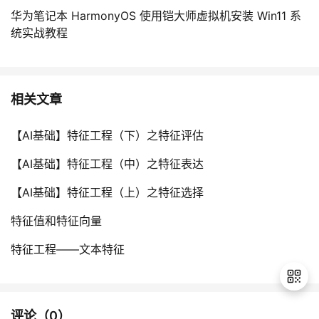
2
华为笔记本 HarmonyOS 使用铠大师虚拟机安装 Win11 系
(
统实战教程
Q
,I
,\
t
相关文章
h
et
【AI基础】特征工程（下）之特征评估
a,
k
【AI基础】特征工程（中）之特征表达
)
【AI基础】特征工程（上）之特征选择
特征值和特征向量
特征工程——文本特征
评论（
0
）