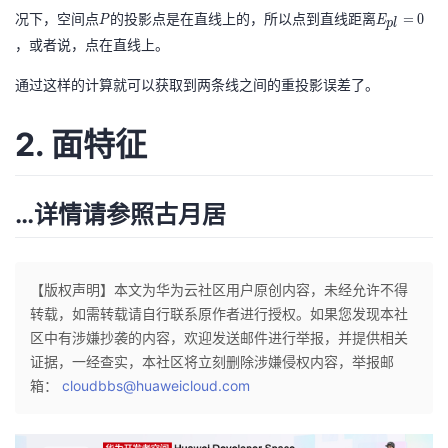
=
i(
t
{
P
E
h
况下，空间点
的投影点是在直线上的，所以点到直线距离
(
=
0
P
E
p
l
I
P
h
R
_
,q
P
，或者说，点在直线上。
^
,\
et
,t
{
_
,
T
t
a,
\
p
通过这样的计算就可以获取到两条线之间的重投影误差了。
d
Q
\
h
K
}
l}
^
,I
p
et
=
2. 面特征
h
,\
i(
a,
0
|
t
P
K
h
,\
)
…详情请参照
古月居
et
t
a,
h
k
et
)
【版权声明】本文为华为云社区用户原创内容，未经允许不得
a,
=
转载，如需转载请自行联系原作者进行授权。如果您发现本社
K
E
区中有涉嫌抄袭的内容，欢迎发送邮件进行举报，并提供相关
)
_
证据，一经查实，本社区将立刻删除涉嫌侵权内容，举报邮
{
箱：
cloudbbs@huaweicloud.com
p
l}