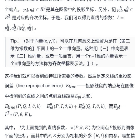
持
建
证
实
的
,
p
p
2
h
h
个端点，
是其在图像中的投影坐标，另外，记
,
∈
,
∈
p
q
R
p
q
d
d
d
d
Q
_
_
3
是对应的齐次坐标。于是，我们可以得到直线的参数：
I
议
=
验
收
R
I
\i
d
d
=
h
h
h
h
。
,
/
∣
,
∣
p
q
p
q
n
,
^
d
d
d
d
p
藏
R
q
h
_
Tip：（对于向量(x,y,1)，可以在几何意义上理解为是在【第三
^
_
,
d
维为常数的】平面上的一个二维向量。这种用【三】维向量表
3
d
q
^
示【二】维向量，或者一般而言，用一个n+1维的向量表示一
\
_
h
个n维向量的方法称为
齐次坐标
表示法。】）。
i
d
,q
n
^
这样我们就可以得到线特征所需要的参数。然后是定义线的重投影
_
R
h
E
d
误差（line reprojection error）
——投影线段的端点与在图像
E
l
i
n
e
^
\
_
^
E
E
中检测到的直线之间的点到直线距离
之和：
2
E
i
p
l
{
h
_
_
E
n
2
2
li
。而
(
,
,
,
,
)
=
(
,
,
,
)
+
(
,
,
,
)
=
E
P
Q
I
θ
k
E
P
I
θ
k
E
Q
I
θ
k
E
/|
l
i
n
e
p
l
p
l
p
l
{
{l
_
R
n
T
。
(
,
,
)
p
I
π
P
θ
K
p
i
{
^
e
_
l
n
p
3
其中，
I
为上面提到的直线参数，
\
为空间点
P
投影到图像
(
,
,
)
}
I
π
P
θ
K
P
d
}
e
l}
p
平面的坐标，而其中的
\
分别为相机的外参
\
和内参。理想情
,
{
,
}
θ
K
R
t
^
}