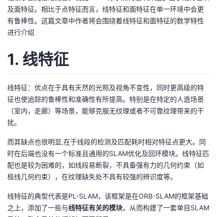
及面特征。相比于点特征而言，线特征和面特征在单一环境中会更
者
有鲁棒性。这篇文章中作者将会围绕着线特征和面特征的数学特性
进行介绍
我
1. 线特征
的
我
博
的
我
线特征：优点在于具有天然的光照及视角不变性，同时更高级的特
征也使追踪的鲁棒性和准确性有所提高。特别是在特定的人造场景
客
论
的
我
（室内，走廊）等场景，能够克服无纹理或者不可靠纹理带来的干
扰。
坛
圈
的
我
而其缺点也很明显,在于线段的检测及匹配耗时相对特征点更大。同
时在后端也没有一个标准且通用的SLAM优化及回环模块。线特征匹
子
直
的
我
配也是较为困难的，如线段易断裂，不具备强有力的几何约束（如
极线几何约束），在纹理缺失处不具有较强的辨识度等。
我
播
活
的
线特征的典型代表是PL-SLAM，该框架是在ORB-SLAM的框架基础
我
动
关
的
之上，添加了一些与
线特征有关的模块
，从而构建了一套单目SLAM