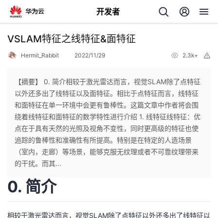
开发者
返
VSLAM特征之线特征&面特征
回
Hermit_Rabbit
2022/11/29
2.3k+
举
报
【摘要】 0. 简介相较于激光雷达而言，视觉SLAM除了点特征
以外还多出了线特征以及面特征。相比于点特征而言，线特征
和面特征在单一环境中会更有鲁棒性。这篇文章中作者将会围
个
绕着线特征和面特征的数学特性进行介绍 1. 线特征线特征：优
点在于具有天然的光照及视角不变性，同时更高级的特征也使
我
人
追踪的鲁棒性和准确性有所提高。特别是在特定的人造场景
（室内，走廊）等场景，能够克服无纹理或者不可靠纹理带来
的
主
的干扰。而其...
0. 简介
开
页
发
相较于激光雷达而言，视觉SLAM除了点特征以外还多出了线特征以