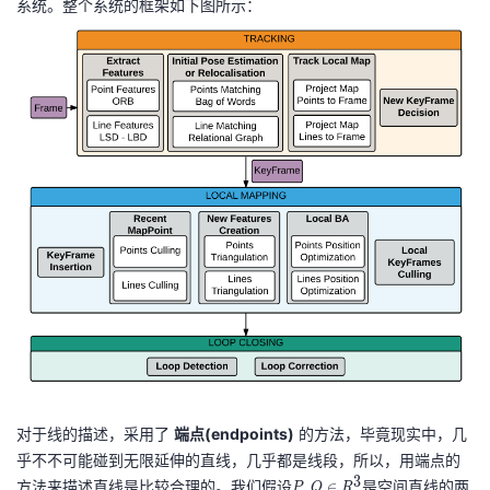
系统。整个系统的框架如下图所示：
我
注
的
开
的
Programs
发
支
者
持
学
我
堂
的
我
我
技
的
的
我
术
云
课
的
我
对于线的描述，采用了
端点(endpoints)
的方法，毕竟现实中，几
支
声
程
认
的
我
乎不不可能碰到无限延伸的直线，几乎都是线段，所以，用端点的
3
方法来描述直线是比较合理的。我们假设
P
是空间直线的两
,
∈
P
Q
R