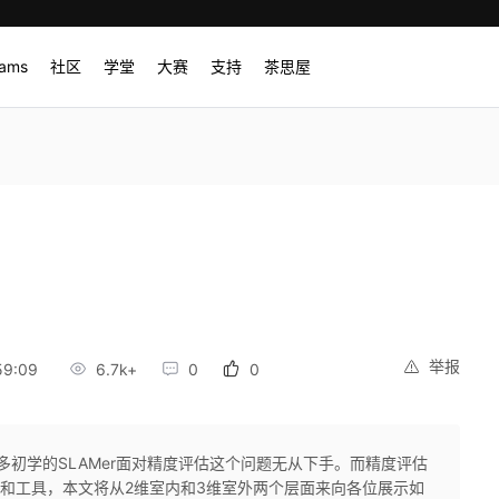
rams
社区
学堂
大赛
支持
茶思屋
举报
59:09
6.7k+
0
0
很多初学的SLAMer面对精度评估这个问题无从下手。而精度评估
段和工具，本文将从2维室内和3维室外两个层面来向各位展示如