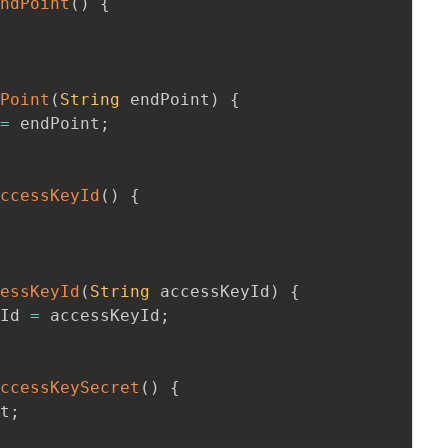
EndPoint
(
)
{
dPoint
(
String
 endPoint
)
{
 
=
 endPoint
;
AccessKeyId
(
)
{
cessKeyId
(
String
 accessKeyId
)
{
yId 
=
 accessKeyId
;
AccessKeySecret
(
)
{
et
;