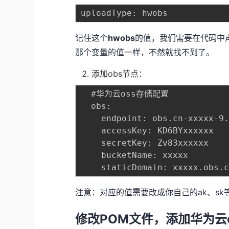
记住这个
hwobs
的值，我们需要在代码中
那个变量的值一样，不然就找不到了。
添加obs节点：
  #华为云oss存储配置

  obs:

    endpoint: obs.cn-xxxxx-9.
    accessKey: KD6BYxxxxxx

    secretKey: Zv83xxxxxx

    bucketName: xxxxx

注意：对应的值需要改成你自己的ak、sk
修改POM文件，添加华为云