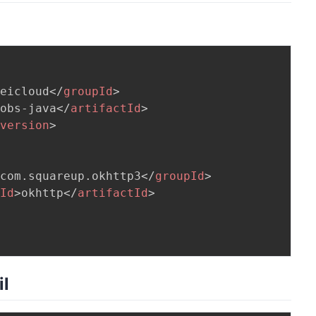
weicloud
</
groupId
>
-obs-java
</
artifactId
>
/
version
>
>
com.squareup.okhttp3
</
groupId
>
tId
>
okhttp
</
artifactId
>
l