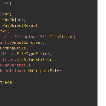
l
.
oss
;
lient
;
l
.
ObsObject
;
l
.
PutObjectResult
;
lf4j
;
l
.
http
.
fileupload
.
FileItemStream
;
tant
.
SymbolConstant
;
.
CommonUtils
;
.
filter
.
FileTypeFilter
;
.
filter
.
StrAttackFilter
;
.
oConvertUtils
;
eb
.
multipart
.
MultipartFile
;
Stream
;