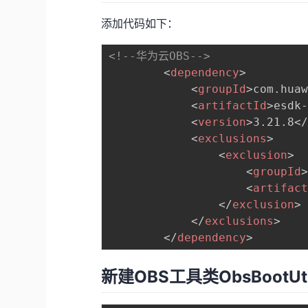
添加代码如下：
<!--华为云OBS-->
<
dependency
>
<
groupId
>
com.hua
<
artifactId
>
esdk
<
version
>
3.21.8
<
<
exclusions
>
<
exclusion
>
<
groupId
<
artifac
</
exclusion
>
</
exclusions
>
</
dependency
>
新建OBS工具类ObsBootUti