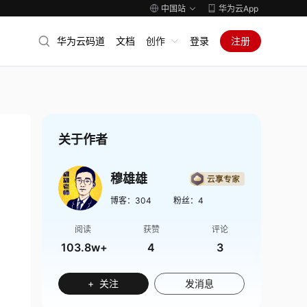
中国站
华为云App
华为云码道
文档
创作
登录
注册
关于作者
穆雄雄
博客：
304
粉丝：
4
阅读
获赞
评论
103.8w+
4
3
+ 关注
发消息