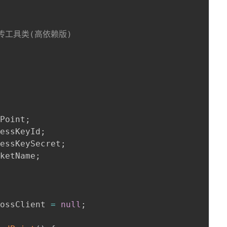
 上传工具类(高依赖版)

dPoint
;
cessKeyId
;
cessKeySecret
;
cketName
;
 ossClient 
=
null
;