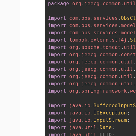
package
org
.
jeecg
.
common
.
uti
import
com
.
obs
.
services
.
ObsC
import
com
.
obs
.
services
.
mode
import
com
.
obs
.
services
.
mode
import
lombok
.
extern
.
slf4j
.
S
import
org
.
apache
.
tomcat
.
uti
import
org
.
jeecg
.
common
.
cons
import
org
.
jeecg
.
common
.
util
import
org
.
jeecg
.
common
.
util
import
org
.
jeecg
.
common
.
util
import
org
.
jeecg
.
common
.
util
import
org
.
springframework
.
w
import
java
.
io
.
BufferedInput
import
java
.
io
.
IOException
;
import
java
.
io
.
InputStream
;
import
java
.
util
.
Date
;
import
java
.
util
.
UUID
;