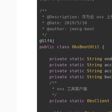
/**

 * @Description: 华为云 oss
 * @Date: 2019/5/10

 * @author: jeecg-boot

 */
@Slf4j
public
class
ObsBootUtil
{
private
static
String
 en
private
static
String
 ac
private
static
String
 ac
private
static
String
 bu
/**

     * oss 工具客户端

     */
private
static
ObsClient