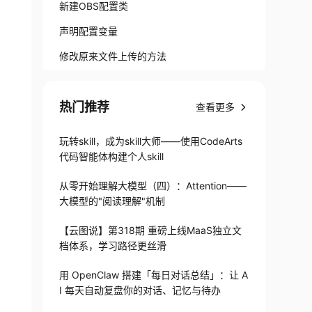
新建OBS配置类
声明配置变量
修改原来文件上传的方法
热门推荐
查看更多
玩转skill，成为skill大师——使用CodeArts
代码智能体构建个人skill
从零开始理解大模型（四）：Attention——
大模型的"阅读理解"机制
【云图说】第318期 重磅上线MaaS独立文
档体系，学习路径更丝滑
用 OpenClaw 搭建「每日对话总结」：让 A
I 每天自动复盘你的对话、记忆与待办