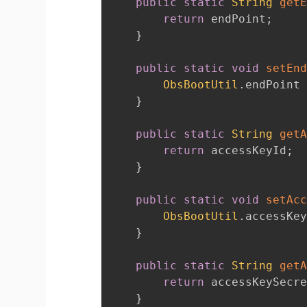
public
static
String
get
return
 endPoint
;
}
public
static
void
setEn
ObsBootUtil
.
endPoint
}
public
static
String
get
return
 accessKeyId
;
}
public
static
void
setAc
ObsBootUtil
.
accessKe
}
public
static
String
get
return
 accessKeySecr
}