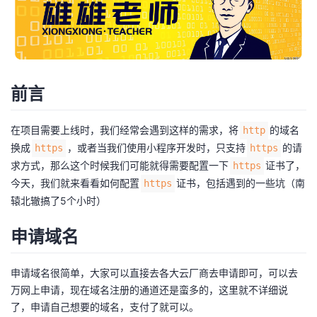
者
我
前言
的
我
博
的
我
在项目需要上线时，我们经常会遇到这样的需求，将
的域名
http
换成
，或者当我们使用小程序开发时，只支持
的请
https
https
客
论
的
我
求方式，那么这个时候我们可能就得需要配置一下
证书了，
https
今天，我们就来看看如何配置
证书，包括遇到的一些坑（南
https
坛
圈
的
我
辕北辙搞了5个小时）
子
直
的
我
申请域名
我
播
活
的
申请域名很简单，大家可以直接去各大云厂商去申请即可，可以去
万网上申请，现在域名注册的通道还是蛮多的，这里就不详细说
我
动
关
的
了，申请自己想要的域名，支付了就可以。