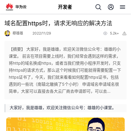
开发者
返
域名配置https时，请求无响应的解决方法
回
穆雄雄
2022/11/29
5.2k+
举
报
【摘要】 大家好，我是雄雄，欢迎关注微信公众号：雄雄的小
课堂。 前言在项目需要上线时，我们经常会遇到这样的需求，
将http的域名换成https，或者当我们使用小程序开发时，只支
个
持https的请求方式，那么这个时候我们可能就得需要配置一下
https证书了，今天，我们就来看看如何配置https证书，包括
我
人
遇到的一些坑（南辕北辙搞了5个小时） 申请域名申请域名很
简单，大家可以直接去各大云厂商去申请即可，可以去...
的
主
大家好，我是雄雄，欢迎关注微信公众号：雄雄的小课堂。
开
页
发