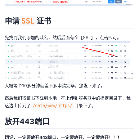
持
建
证
实
的
议
验
收
申请
证书
SSL
藏
先找到我们添加的域名，然后后面有个【SSL】，点击即可。
大概等个10多分钟就差不多申请完毕，颁发下来了。
然后我们将证书下载到本地，在上传到服务器中的指定目录下，我
这边上传到了
目录下了。
/data/www/https/
放开443端口
切记，一定要放开443端口，一定要放开，一定要放开！！！