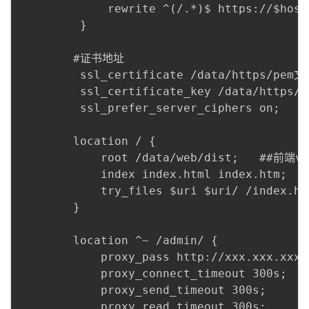
             rewrite ^(/.*)$ https://$host
         }

        #证书地址

         ssl_certificate /data/https/pem文件
         ssl_certificate_key /data/https/k
         ssl_prefer_server_ciphers on;

        location / {

            root /data/web/dist;   ##前端
            index index.html index.htm;

            try_files $uri $uri/ /index.htm
        }

        location ^~ /admin/ {

            proxy_pass http://xxx.xxx.x
            proxy_connect_timeout 300s;

            proxy_send_timeout 300s;

            proxy_read_timeout 300s;
