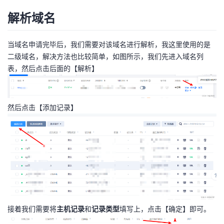
我
注
的
开
解析域名
的
Programs
发
当域名申请完毕后，我们需要对该域名进行解析，我这里使用的是
二级域名，解决方法也比较简单，如图所示，我们先进入域名列
支
者
表，然后点击后面的【解析】
持
学
然后点击【添加记录】
我
堂
的
我
我
技
的
的
我
术
云
课
的
我
支
声
程
认
的
我
接着我们需要将
主机记录
和
记录类型
填写上，点击【确定】即可。