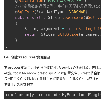
    @
Description
(
"转换字母大写为小写"
)
//指定函数的返回类型，字符串类型必须返回Slice, 使
    @
SqlType
(
StandardTypes
.
VARCHAR
)
public
static
 Slice 
lowercase
(
@
SqlType
{
        String argument 
=
in
.
toStringUtf8
(
return
 Slices
.
utf8Slice
(
argument
.
t
}
}
1.4、创建“resources”资源目录
在resouces资源目录中创建“META-INF/services”多级目录，在目录
中创建“com.facebook.presto.spi.Plugin”配置文件，Presto将会根
据此配置文件找到对应的注册自定义函数类。在此文件中需要指定
注册自定义函数的类：
com
.
lansonjy
.
prestocode
.
MyFunctionsPlugin