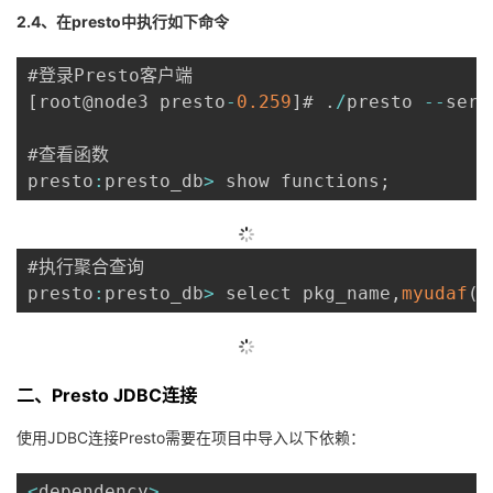
2.4、在presto中执行如下命令
[
root@node3 presto
-
0.259
]
# 
.
/
presto 
--
serv
#查看函数

presto
:
presto_db
>
 show functions
;
#执行聚合查询

presto
:
presto_db
>
 select pkg_name
,
myudaf
(
a
二、Presto JDBC连接
使用JDBC连接Presto需要在项目中导入以下依赖：
<
dependency
>