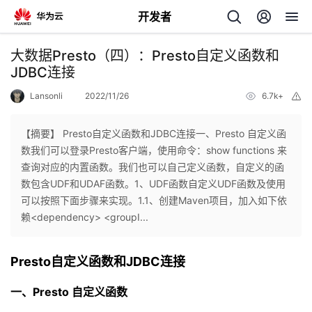
开发者
返
大数据Presto（四）：Presto自定义函数和
回
JDBC连接
Lansonli
2022/11/26
6.7k+
举
报
【摘要】 Presto自定义函数和JDBC连接一、Presto 自定义函
数我们可以登录Presto客户端，使用命令：show functions 来
个
查询对应的内置函数。我们也可以自己定义函数，自定义的函
数包含UDF和UDAF函数。1、​​​​​​​​​​​​​​UDF函数自定义UDF函数及使用
我
人
可以按照下面步骤来实现。1.1、创建Maven项目，加入如下依
赖<dependency> <groupI...
的
主
Presto自定义函数和JDBC连接
开
页
一、
Presto 自定义函数
发