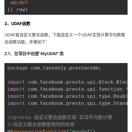
abcdef
(
1
 row
)
2、​​​​​​​UDAF函数
UDAF是自定义聚合函数，下面自定义一个UDAF实现计算平均数聚
合函数功能，步骤如下：
2.1、在项目中创建“MyUDAF”类
package
 com
.
lansonjy
.
prestocode
;
import
 com
.
facebook
.
presto
.
spi
.
block
.
Block
import
 com
.
facebook
.
presto
.
spi
.
function
.
*
;
import
 com
.
facebook
.
presto
.
spi
.
type
.
Double
import
 com
.
facebook
.
presto
.
spi
.
type
.
Standa
//presto 自定义聚合函数实现-实现平均数计算
//自定义聚合函数使用时的名称
@
AggregationFunction
(
"myudaf"
)