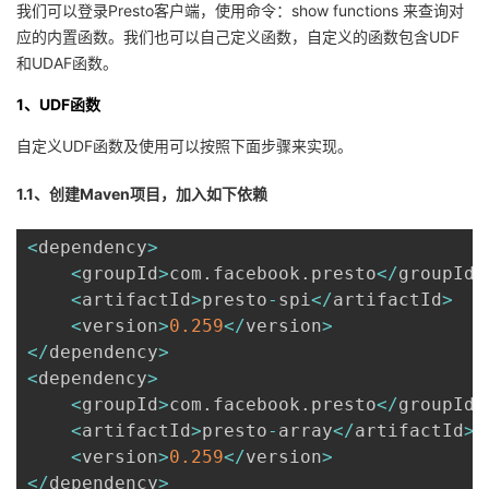
我们可以登录Presto客户端，使用命令：show functions 来查询对
应的内置函数。我们也可以自己定义函数，自定义的函数包含UDF
者
和UDAF函数。
我
1、​​​​​​​​​​​​​​UDF函数
的
我
自定义UDF函数及使用可以按照下面步骤来实现。
1.1、创建Maven项目，加入如下依赖
博
的
我
<
dependency
>
客
论
的
我
<
groupId
>
com
.
facebook
.
presto
<
/
groupId
>
<
artifactId
>
presto
-
spi
<
/
artifactId
>
坛
圈
的
我
<
version
>
0.259
<
/
version
>
<
/
dependency
>
子
直
的
我
<
dependency
>
<
groupId
>
com
.
facebook
.
presto
<
/
groupId
>
我
播
活
的
<
artifactId
>
presto
-
array
<
/
artifactId
>
<
version
>
0.259
<
/
version
>
我
动
关
的
<
/
dependency
>