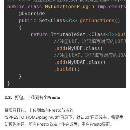
public
class
MyFunctionsPlugin
implements
    @Override

public
 Set
<
Class
<
?
>>
getFunctions
(
)
{
return
 ImmutableSet
.
<
Class
<
?
>>
buil
//注册UDF，这里填写对应的UDF类
.
add
(
MyUDF
.
class
)
//注册UDAF，这里填写对应的UDAF
.
add
(
MyUDAF
.
class
)
.
build
(
)
;
}
}
2.3、打包，上传到各个Presto
将项目打包，上传到每台Presto节点的
“$PRESTO_HOME/plugin/udf”目录下，默认udf目录没有，需要手
动预先创建。所有Presto节点上传完成后，重启Presto集群。