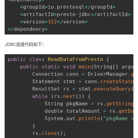
<
groupId
>
io
.
prestosql
<
/
groupId
>
<
artifactId
>
presto
-
jdbc
<
/
artifactId
>
<
version
>
312
<
/
version
>
<
/
dependency
>
JDBC连接代码如下：
public
class
ReadDataFromPresto
{
public
static
void
main
(
String
[
]
 args
)
        Connection conn 
=
 DriverManager
.
ge
        Statement stmt 
=
 conn
.
createStatem
        ResultSet rs 
=
 stmt
.
executeQuery
(
"
while
(
rs
.
next
(
)
)
{
            String pkgName 
=
 rs
.
getString
(
            double totalAmount 
=
 rs
.
getDou
            System
.
out
.
println
(
"pkgName = 
}
        rs
.
close
(
)
;