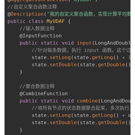
//自定义聚合函数注释
@
Description
(
"我的自定义聚合函数，实现计算平均数"
public
class
MyUDAF
{
//输入数据注释
    @InputFunction

public
static
void
input
(
LongAndDouble
//针对每条数据，执行 input 函数。这
        state
.
setLong
(
state
.
getLong
(
)
+
1
)
        state
.
setDouble
(
state
.
getDouble
(
)
}
//聚合数据注释
    @CombineFunction

public
static
void
combine
(
LongAndDoub
//将所有节点的状态数据聚合起来，多次执行，直
        state
.
setLong
(
state
.
getLong
(
)
+
 ot
        state
.
setDouble
(
state
.
getDouble
(
)
}