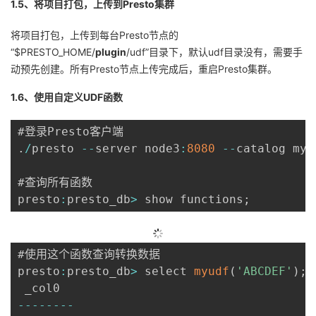
1.5、将项目打包，上传到Presto集群
将项目打包，上传到每台Presto节点的
“$PRESTO_HOME/
plugin
/udf”目录下，默认udf目录没有，需要手
动预先创建。所有Presto节点上传完成后，重启Presto集群。
1.6、使用自定义UDF函数
.
/
presto 
--
server node3
:
8080
--
catalog mys
#查询所有函数

presto
:
presto_db
>
 show functions
;
#使用这个函数查询转换数据

presto
:
presto_db
>
 select 
myudf
(
'ABCDEF'
)
;
--
--
--
--