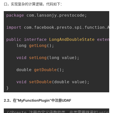
口，实现复杂的计算逻辑，代码如下：
package
 com
.
lansonjy
.
prestocode
;
import
 com
.
facebook
.
presto
.
spi
.
function
.
Ac
public
interface
LongAndDoubleState
extend
    long 
getLong
(
)
;
void
setLong
(
long value
)
;
    double 
getDouble
(
)
;
void
setDouble
(
double value
)
;
}
2.2、在“MyFunctionPlugin”中注册UDAF
//Presto 注册自定义函数的类，此类需要继承Plugin