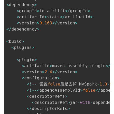
<
dependency
>
我
注
的
开
<
groupId
>
io
.
airlift
<
/
groupId
>
<
artifactId
>
stats
<
/
artifactId
>
的
Programs
发
<
version
>
0.163
<
/
version
>
<
/
dependency
>
支
者
<
build
>
持
学
<
plugins
>
我
堂
<
plugin
>
<
artifactId
>
maven
-
assembly
-
plugin
<
/
a
的
我
我
<
version
>
2.4
<
/
version
>
<
configuration
>
技
的
的
我
<
!
--
 设置
false
后是去掉 MySpark
-
1.0
-
S
<
!
--
<
appendAssemblyId
>
false
<
/
appen
术
云
课
的
我
<
descriptorRefs
>
<
descriptorRef
>
jar
-
with
-
dependen
支
声
程
认
的
我
<
/
descriptorRefs
>