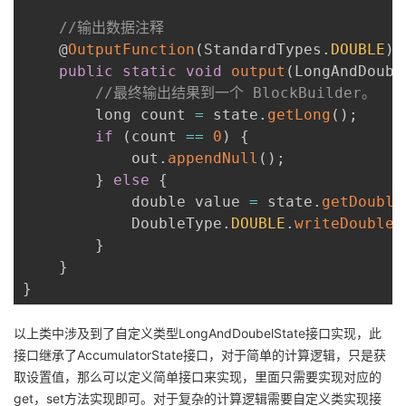
//输出数据注释
    @
OutputFunction
(
StandardTypes
.
DOUBLE
)
public
static
void
output
(
LongAndDoubl
//最终输出结果到一个 BlockBuilder。
        long count 
=
 state
.
getLong
(
)
;
if
(
count 
==
0
)
{
            out
.
appendNull
(
)
;
}
else
{
            double value 
=
 state
.
getDouble
            DoubleType
.
DOUBLE
.
writeDouble
(
}
}
}
以上类中涉及到了自定义类型LongAndDoubelState接口实现，此
接口继承了AccumulatorState接口，对于简单的计算逻辑，只是获
取设置值，那么可以定义简单接口来实现，里面只需要实现对应的
get，set方法实现即可。对于复杂的计算逻辑需要自定义类实现接