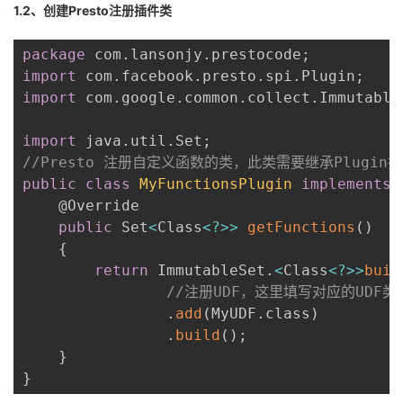
1.2、创建Presto注册插件类
package
 com
.
lansonjy
.
prestocode
;
import
 com
.
facebook
.
presto
.
spi
.
Plugin
;
import
 com
.
google
.
common
.
collect
.
Immutable
import
 java
.
util
.
Set
;
//Presto 注册自定义函数的类，此类需要继承Plugin
public
class
MyFunctionsPlugin
implements
    @Override

public
 Set
<
Class
<
?
>>
getFunctions
(
)
{
return
 ImmutableSet
.
<
Class
<
?
>>
buil
//注册UDF，这里填写对应的UDF类
.
add
(
MyUDF
.
class
)
.
build
(
)
;
}
}