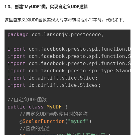
1.3、创建“MyUDF”类，实现自定义UDF逻辑
这里自定义的UDF函数实现大写字母转换成小写字母。代码如下：
package
 com
.
lansonjy
.
prestocode
;
import
 com
.
facebook
.
presto
.
spi
.
function
.
De
import
 com
.
facebook
.
presto
.
spi
.
function
.
Sc
import
 com
.
facebook
.
presto
.
spi
.
function
.
Sq
import
 com
.
facebook
.
presto
.
spi
.
type
.
Standa
import
 io
.
airlift
.
slice
.
Slice
;
import
 io
.
airlift
.
slice
.
Slices
;
//自定义UDF函数
public
class
MyUDF
{
//自定义UDF函数使用时的名称
    @
ScalarFunction
(
"myudf"
)
//函数的描述