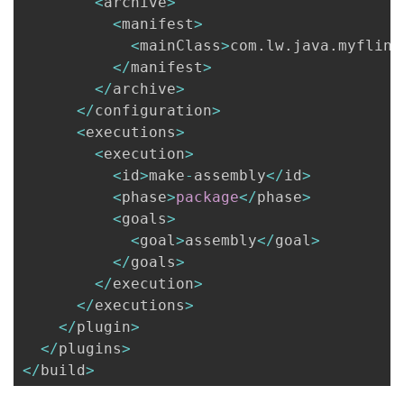
<
archive
>
持
建
证
实
的
<
manifest
>
<
mainClass
>
com
.
lw
.
java
.
myflink
议
验
收
<
/
manifest
>
<
/
archive
>
藏
<
/
configuration
>
<
executions
>
<
execution
>
<
id
>
make
-
assembly
<
/
id
>
<
phase
>
package
<
/
phase
>
<
goals
>
<
goal
>
assembly
<
/
goal
>
<
/
goals
>
<
/
execution
>
<
/
executions
>
<
/
plugin
>
<
/
plugins
>
<
/
build
>