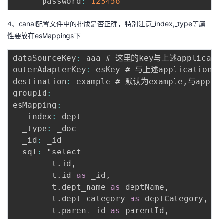
      password
:
123456
4、canal配置文件中的排版是否正确，特别注意_index,_type等属
性要放在esMappings下
dataSourceKey
:
 aaa # 这里的key与上述applicat
outerAdapterKey
:
 esKey # 与上述application
.
destination
:
 example # 默认为example
,
与appli
groupId
:
esMapping
:
  _index
:
 dept 

  _type
:
 _doc

  _id
:
 _id

  sql
:
 "select

        t
.
id
,
        t
.
id 
as
 _id
,
        t
.
dept_name 
as
 deptName
,
        t
.
dept_category 
as
 deptCategory
,
        t
.
parent_id 
as
 parentId
,