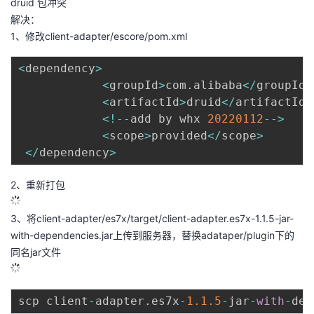
druid 包冲突
解决：
1、修改client-adapter/escore/pom.xml
<
dependency
>
<
groupId
>
com
.
alibaba
<
/
groupId
>
<
artifactId
>
druid
<
/
artifactId
>
<
!
--
add by whx 
20220112
--
>
<
scope
>
provided
<
/
scope
>
<
/
dependency
>
2、重新打包
3、将client-adapter/es7x/target/client-adapter.es7x-1.1.5-jar-
with-dependencies.jar上传到服务器，替换adataper/plugin下的
同名jar文件
scp client
-
adapter
.
es7x
-
1.1
.5
-
jar
-
with
-
dep