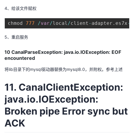
4、给该文件赋权
chmod 
777
/
var
/
local
/
client
-
adapter
.
es7x
-
1
5、重启服务
10 CanalParseException: java.io.IOException: EOF
encountered
将lib目录下的mysql驱动器替换为mysql8.0，并附权。参考上述
11. CanalClientException:
java.io.IOException:
Broken pipe Error sync but
ACK