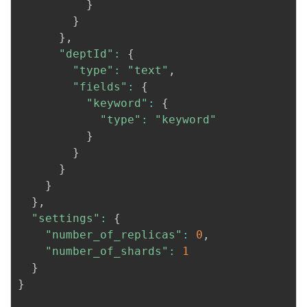
}
}
}
,
"deptId"
:
{
"type"
:
"text"
,
"fields"
:
{
"keyword"
:
{
"type"
:
"keyword"
}
}
}
}
}
,
"settings"
:
{
"number_of_replicas"
:
0
,
"number_of_shards"
:
1
}
}