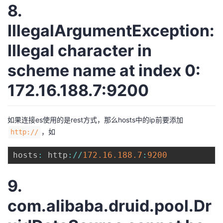
8.
IllegalArgumentException:
Illegal character in
scheme name at index 0:
172.16.188.7:9200
如果连接es使用的是rest方式，那么hosts中的ip前要添加
，如
http://
hosts
:
 http
:
/
/
172.16
.188
.7
:
9200
9.
com.alibaba.druid.pool.Dr