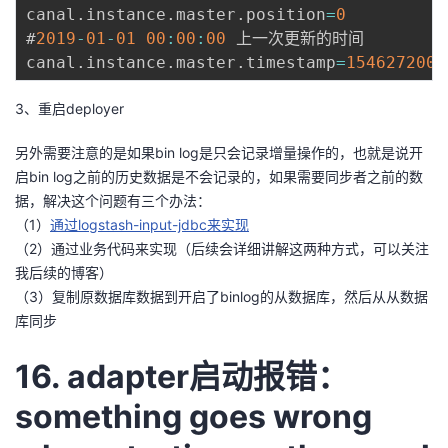
canal
.
instance
.
master
.
position
=
0
#
2019
-
01
-
01
00
:
00
:
00
 上一次更新的时间

canal
.
instance
.
master
.
timestamp
=
1546272000
3、重启deployer
另外需要注意的是如果bin log是只会记录增量操作的，也就是说开
启bin log之前的历史数据是不会记录的，如果需要同步者之前的数
据，解决这个问题有三个办法：
（1）
通过logstash-input-jdbc来实现
（2）通过业务代码来实现（后续会详细讲解这两种方式，可以关注
我后续的博客）
（3）复制原数据库数据到开启了binlog的从数据库，然后从从数据
库同步
16. adapter启动报错：
something goes wrong