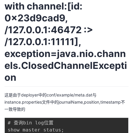
with channel:[id:
0x23d9cad9,
/127.0.0.1:46472 :>
/127.0.0.1:11111],
exception=java.nio.chann
els.ClosedChannelExcepti
on
这是由于deployer中的conf/example/meta.dat与
instance.properties文件中的journalName,position,timestamp不
一致导致的
# 查询bin log位置

show master status
;