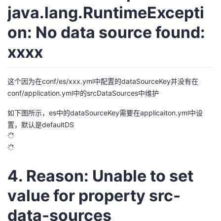
java.lang.RuntimeExcepti
on: No data source found:
xxxx
这个因为在conf/es/xxx.yml中配置的dataSourceKey并没有在
conf/application.yml中的srcDataSources中维护
如下图所示，es中的dataSourceKey需要在applicaiton.yml中设
置，默认是defaultDS
4. Reason: Unable to set
value for property src-
data-sources