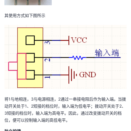
持
建
证
实
的
其使用方式如下图所示
议
验
收
藏
将1与地相连，3与电源相连，2通过一串接电阻后作为输入端。当拨
动开关处于1、2短接的档位时，输入端为低电平；拨动开关处于2、
3短接的档位时，输入端为高电平。因此，通过改变拨动开关的档
位，便可以控制输入端的高低电平。