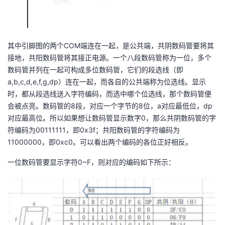
其中引脚图的两个COM端连在一起，是公共端，共阴数码管要将其
接地，共阳数码管将其接正电源。一个八段数码管称为一位，多个
数码管并列在一起可构成多位数码管，它们的段选线（即
a,b,c,d,e,f,g,dp）连在一起，而各自的公共端称为位选线。显示
时，都从段选线送入字符编码，而选中哪个位选线，那个数码管便
会被点亮。数码管的8段，对应一个字节的8位，a对应最低位，dp
对应最高位。所以如果想让数码管显示数字0，那么共阴数码管的字
符编码为00111111，即0x3f；共阳数码管的字符编码为
11000000，即0xc0。可以看出两个编码的各位正好相反。
一位数码管要显示字符0~F，则对应的编码如下所示：