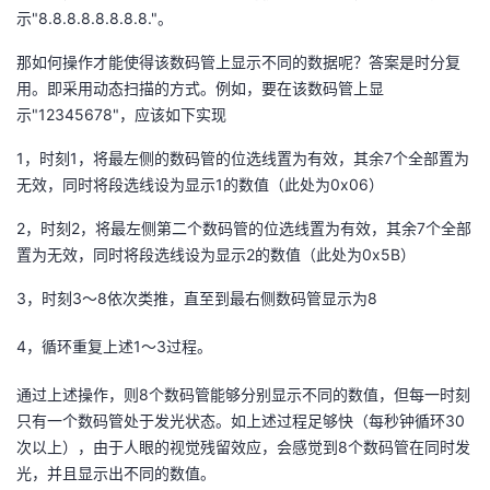
示"8.8.8.8.8.8.8.8."。
那如何操作才能使得该数码管上显示不同的数据呢？答案是时分复
用。即采用动态扫描的方式。例如，要在该数码管上显
示"12345678"，应该如下实现
1，时刻1，将最左侧的数码管的位选线置为有效，其余7个全部置为
无效，同时将段选线设为显示1的数值（此处为0x06）
2，时刻2，将最左侧第二个数码管的位选线置为有效，其余7个全部
置为无效，同时将段选线设为显示2的数值（此处为0x5B）
3，时刻3～8依次类推，直至到最右侧数码管显示为8
4，循环重复上述1～3过程。
通过上述操作，则8个数码管能够分别显示不同的数值，但每一时刻
只有一个数码管处于发光状态。如上述过程足够快（每秒钟循环30
次以上），由于人眼的视觉残留效应，会感觉到8个数码管在同时发
光，并且显示出不同的数值。