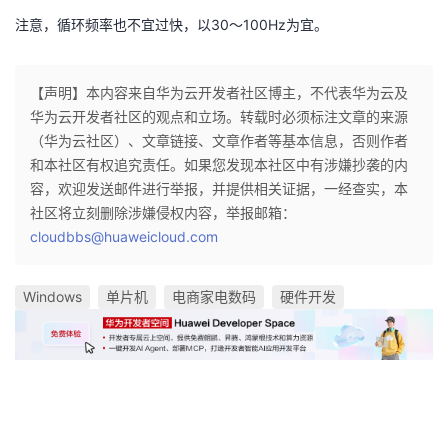
注意，循环频率也不宜过快，以30～100Hz为宜。
【声明】本内容来自华为云开发者社区博主，不代表华为云及
华为云开发者社区的观点和立场。转载时必须标注文章的来源
（华为云社区）、文章链接、文章作者等基本信息，否则作者
和本社区有权追究责任。如果您发现本社区中有涉嫌抄袭的内
容，欢迎发送邮件进行举报，并提供相关证据，一经查实，本
社区将立刻删除涉嫌侵权内容，举报邮箱：
cloudbbs@huaweicloud.com
Windows
单片机
电商家电数码
硬件开发