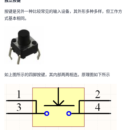
独立按键
按键是另外一种比较常见的输入设备，其外形多种多样，但工作方
式基本相同。
如上图所示的四脚按键，其内部两两相连。原理图如下所示