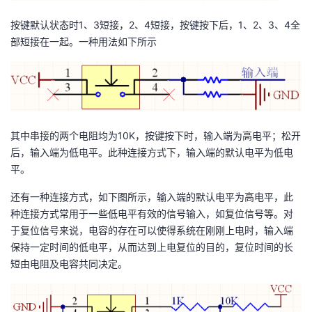
按键默认状态时1、3短接，2、4短接，按键按下后，1、2、3、4全
部短接在一起。一种用法如下所示
其中串接的两个电阻均为10K，按键按下时，输入端为高电平；松开
后，输入端为低电平。此种连接方式下，输入端的默认电平为低电
平。
还有一种连接方式，如下图所示，输入端的默认电平为高电平，此
种连接方式常用于一些低电平有效的信号输入，如复位信号等。对
于复位信号来说，电容的存在可以使得系统在刚刚上电时，输入端
保持一定时间的低电平，从而达到上电复位的目的，复位时间的长
短由电阻及电容共同决定。