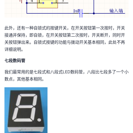
此外，还有一种自锁式的按键开关，在开关按钮第一次按时，开关
接通并保持，即自锁，在开关按钮第二次按时，开关断开，同时开
关按钮弹出来。自锁式按键的功能与拨动开关基本相同，此处不再
详细说明。
七段数码管
我们最常用的是七段式和八段式LED数码管，八段比七段多了一个小
数点，其他基本相同。