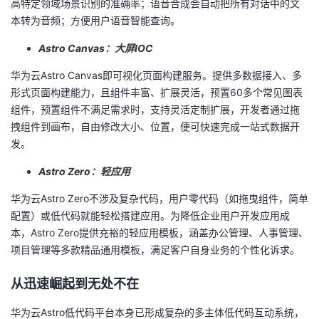
高特定领域场景识别的准确率；语音合成会自动把所有对话中的文
本转为音频；方便用户语音智能查询。
Astro Canvas
：大屏
IOC
华为云
Astro Canvas
即可视化页面构建服务。提供多数据接入、多
形式页面构建能力，且组件丰富、扩展灵活，预置
60
多个常见图表
组件，预置组件不满足需求时，支持灵活定制扩展，开发者通过拖
拽组件到画布，自由修改大小、位置，便可快速完成一站式数据开
发。
Astro Zero
：轻应用
华为云
Astro Zero
不涉及复杂代码，用户零代码（如拖曳组件，简单
配置）或低代码就能轻松搭建应用。为降低企业用户开发应用成
本，
Astro Zero
提供充裕的轻应用模板，涵盖办公管理、人事管理、
项目管理等多款精品通用模板，满足客户自身业务的个性化诉求。
从迅速崛起到无处不在
华为云
Astro
低代码平台本身已形成复杂的多主体低代码互动系统，