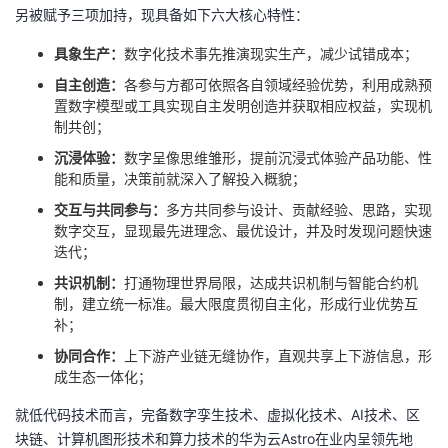
另被赋予三项加持，现具备如下六大核心特性：
具象生产：
数字化技术事先推演现实生产，减少试错成本；
自主创造：
各参与方都可依照各自领域经验优势，利用成熟预
置数字模型或工具实现自主发明创造并获取相应权益，实现机
制共创；
沉浸体验：
数字呈像思维雏形，提前沉浸式体验产品功能、性
能和质量，决策前就深入了解投入概貌；
交互与共同参与：
多方共同参与设计、贡献经验、思路，实现
数字交互，显现最先进理念、最优设计，并及时发现问题快速
迭代；
共识机制：
打通物理世界局限，达成共识机制与智能合约机
制，建立统一标准。最大限度贯彻自主化，形成行业优势互
补；
协同合作：
上下游产业链无缝协作，直观共享上下游信息，形
成生态一体化；
就低代码技术而言，完备数字孪生技术、虚拟化技术、
AI
技术、区
块链、计算机图形技术和算力技术的华为云
Astro
在业内呈领先地