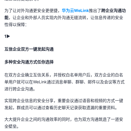
者
为了让对外沟通更安全更便捷，
华为云WeLink
推出了
跨企业沟通功
能
，让企业和外部人员实现内外沟通无缝流转，让信息传递的安全
性得以保障：
我
1
►
的
我
互信企业双方一键发起沟通
博
的
我
多种安全沟通方式任你选择
客
论
的
我
在双方企业确立互信关系，并授权白名单用户后，双方企业的白名
坛
圈
的
我
单用户就可以在WeLink通过消息单聊、群聊、邮件以及会议等方式
进行跨企业沟通。
子
直
的
我
实现跨企业信息的安全分享，重要会议通过语音和视频的方式一键
发起，群成员可以通过查看历史聊天记录获取遗漏的重要资料。
我
播
活
的
大大提升企业之间的沟通效率的同时，也为双方沟通筑造了一道安
我
动
关
的
全壁垒。