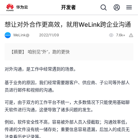
开发者
返
想让对外合作更高效，就用WeLink跨企业沟通
回
WeLink@
2022/11/09
7.6k+
举
报
【摘要】 咱别见“外”，跑的更快
对外沟通，是工作中经常遇到的场景。
个
基于业务的原因，我们经常需要跟客户、供应商、子公司等外部人
我
人
员进行邮件和视频的沟通。
可是，由于双方的工作平台不统一，大多数情况下只能使用基础聊
的
主
天软件进行沟通，这便导致了诸多问题的发生。
开
页
例如，软件安全性不高，容易被外部人员入侵截取；沟通效率低，
传递的文件没有统一储存处；重要信息容易遗漏，后加入的成员无
发
法查看历史记录等。