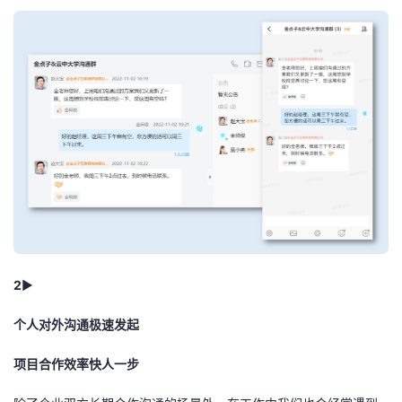
我
注
的
开
的
Programs
发
支
者
持
学
我
堂
的
我
我
技
的
的
我
2
►
术
云
个人对外沟通极速发起
课
的
我
项目合作效率快人一步
支
声
程
认
的
我