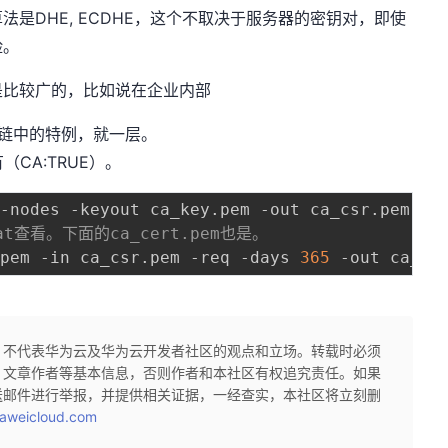
是DHE, ECDHE，这个不取决于服务器的密钥对，即使
险。
是比较广的，比如说在企业内部
链中的特例，就一层。
有（CA:TRUE）。
以cat查看。下面的ca_cert.pem也是。
.pem -in ca_csr.pem -req -days 
365
，不代表华为云及华为云开发者社区的观点和立场。转载时必须
、文章作者等基本信息，否则作者和本社区有权追究责任。如果
送邮件进行举报，并提供相关证据，一经查实，本社区将立刻删
aweicloud.com