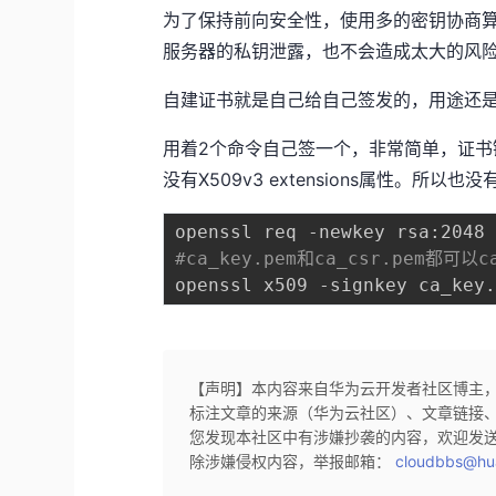
为了保持前向安全性，使用多的密钥协商算法
服务器的私钥泄露，也不会造成太大的风
自建证书就是自己给自己签发的，用途还
用着2个命令自己签一个，非常简单，证书
没有X509v3 extensions属性。所以也没
#ca_key.pem和ca_csr.pem都可
openssl x509 -signkey ca_key
【声明】本内容来自华为云开发者社区博主
标注文章的来源（华为云社区）、文章链接
您发现本社区中有涉嫌抄袭的内容，欢迎发
除涉嫌侵权内容，举报邮箱：
cloudbbs@hu