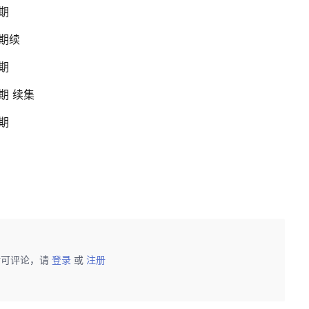
五期
四期续
四期
三期 续集
三期
后可评论，请
登录
或
注册