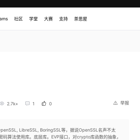
rams
社区
学堂
大赛
支持
茶思屋
举报
2.7k+
1
0
L, LibreSSL, BoringSSL等，据说OpenSSL名声不太
数，密码算法使用库。底层库。EVP接口，对crypto库函数的抽象，