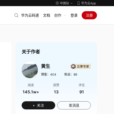
中国站
华为云App
华为云码道
文档
创作
登录
注册
关于作者
黄生
博客：
404
粉丝：
86
阅读
获赞
评论
145.1w+
13
91
+ 关注
发消息