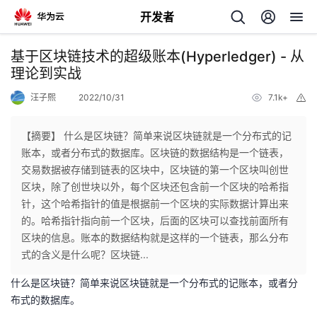
开发者
返
基于区块链技术的超级账本(Hyperledger) - 从
回
理论到实战
汪子熙
2022/10/31
7.1k+
举
报
【摘要】 什么是区块链？简单来说区块链就是一个分布式的记
账本，或者分布式的数据库。区块链的数据结构是一个链表，
个
交易数据被存储到链表的区块中，区块链的第一个区块叫创世
区块，除了创世块以外，每个区块还包含前一个区块的哈希指
我
人
针，这个哈希指针的值是根据前一个区块的实际数据计算出来
的。哈希指针指向前一个区块，后面的区块可以查找前面所有
我
的
主
区块的信息。账本的数据结构就是这样的一个链表，那么分布
式的含义是什么呢？区块链...
我
的
开
页
什么是区块链？简单来说区块链就是一个分布式的记账本，或者分
布式的数据库。
我
的
开
发