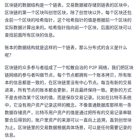
区块链的数据结构是一个链表，交易数据被存储到链表的区块中，
的
Programs
发
者
区块链的第一个区块叫创世区块，除了创世块以外，每个区块还包
含前一个区块的哈希指针，这个哈希指针的值是根据前一个区块的
支
者
我
实际数据计算出来的。哈希指针指向前一个区块，后面的区块可以
查找前面所有区块的信息。
持
学
的
我
账本的数据结构就是这样的一个链表，那么分布式的含义是什么
呢？
我
堂
博
的
我
区块链的众多参与者组成了一个松散自治的 P2P 网络，我们把区块
的
我
客
论
的
我
我
链网络的参与者叫做节点，每个节点都拥有一个账本拷贝，所有账
本的信息都是一致的，在区块链里没有中心节点。每当有新的交易
技
的
坛
圈
的
我
的
我
进来，所有节点的账本都会更新，并且最终保持一致。更新的方式
不是去修改某个区块的值，而是保存交易记录。比如在比特币系统
术
云
子
直
的
我
课
的
我
中，它没有用户资产记录这样的概念，不像普通数据库那样用一条
数据存储资产，比特币用户资产的值是通过把所有的交易记录串联
支
声
播
活
的
程
认
的
我
聚合后得到的，账户里资产的来源可以一直向上追溯，直到创世块
为止。区块链里的交易数据根据具体场景，可以是任何需要记录的
持
建
动
关
证
实
的
信息。