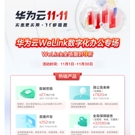
者
我
的
我
博
的
我
客
论
的
我
坛
圈
的
我
子
直
的
我
我
播
活
的
我
动
关
的