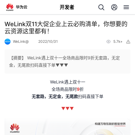
开发者
返
WeLink双11大促企业上云必购清单，你想要的
回
云资源这里都有！
WeLink@
2022/10/31
5.7k+
举
报
【摘要】 WeLink遇上双十一全场商品限时9折无套路，无定
金，无尾款扫码直接下单▼▼▼
个
WeLink遇上双十一
我
人
全场商品限时
9
折
无套路，无定金，无尾款
扫码直接下单
的
主
▼▼▼
开
页
发