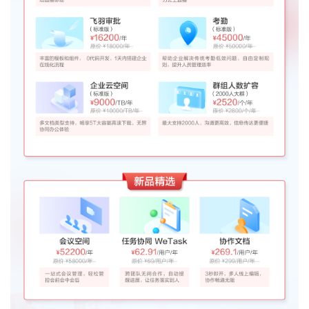
我
注
的
开
的
Programs
发
支
者
持
学
我
堂
的
我
我
技
的
的
我
术
云
课
的
我
支
声
程
认
的
我