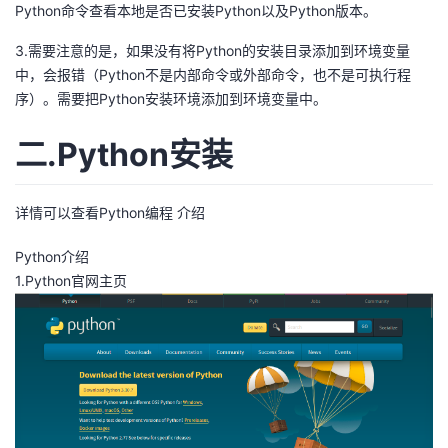
Python命令查看本地是否已安装Python以及Python版本。
者
3.需要注意的是，如果没有将Python的安装目录添加到环境变量
中，会报错（Python不是内部命令或外部命令，也不是可执行程
我
序）。需要把Python安装环境添加到环境变量中。
的
我
二.Python安装
博
的
我
详情可以查看Python编程 介绍
客
论
的
我
Python介绍
坛
圈
的
我
1.Python官网主页
子
直
的
我
我
播
活
的
我
动
关
的