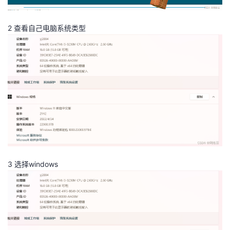
我
注
的
开
2 查看自己电脑系统类型
的
Programs
发
支
者
持
学
我
堂
的
我
我
技
的
的
我
3 选择windows
术
云
课
的
我
支
声
程
认
的
我