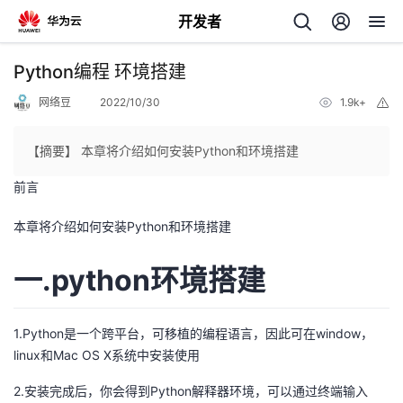
开发者
返
Python编程 环境搭建
回
网络豆
2022/10/30
1.9k+
举
报
【摘要】 本章将介绍如何安装Python和环境搭建
前言
个
本章将介绍如何安装Python和环境搭建
我
人
一.python环境搭建
的
主
1.Python是一个跨平台，可移植的编程语言，因此可在window，
开
页
linux和Mac OS X系统中安装使用
发
2.安装完成后，你会得到Python解释器环境，可以通过终端输入