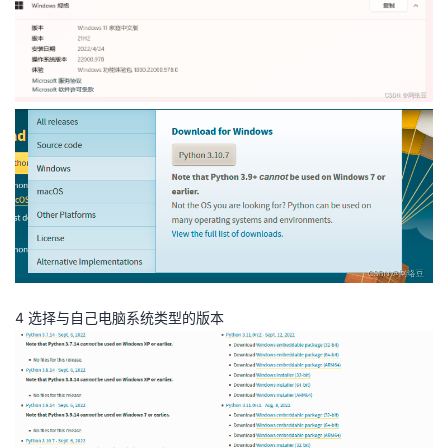
持
建
证
实
的
议
验
收
藏
4 选择与自己电脑系统类型的版本