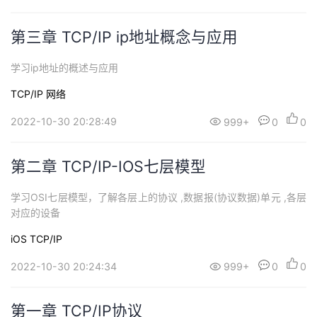
持
建
证
实
的
第三章 TCP/IP ip地址概念与应用
议
验
收
学习ip地址的概述与应用
藏
TCP/IP
网络
2022-10-30 20:28:49
999+
0
0
第二章 TCP/IP-IOS七层模型
学习OSI七层模型，了解各层上的协议 ,数据报(协议数据)单元 ,各层
对应的设备
iOS
TCP/IP
2022-10-30 20:24:34
999+
0
0
第一章 TCP/IP协议