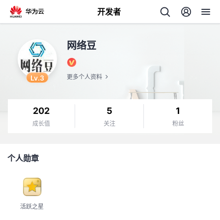
开发者
返
网络豆
回
Lv.3
更多个人资料
202
5
1
个
成长值
关注
粉丝
我
人
个人勋章
的
主
开
页
活跃之星
发