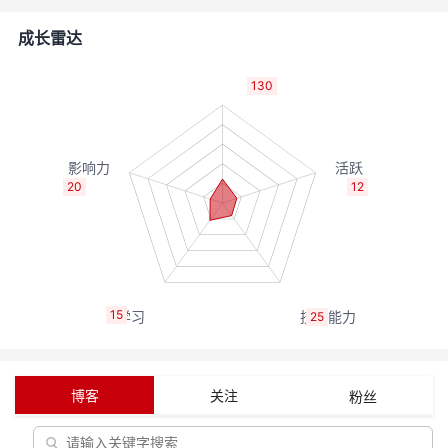
者
成长雷达
我
130
的
我
博
的
我
20
12
客
论
的
我
坛
圈
的
我
15
25
子
直
的
我
我
播
活
的
博客
关注
粉丝
我
动
关
的