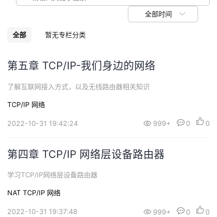
我
注
的
开
全部时间
的
Programs
发
全部
暂无专栏分类
支
者
第五章 TCP/IP-我们身边的网络
持
学
了解互联网接入方式，以及无线路由器相关知识
TCP/IP
网络
我
堂
2022-10-31 19:42:24
999+
0
0
的
我
我
技
的
第四章 TCP/IP 网络层设备路由器
的
我
术
云
学习TCP/IP网络层设备路由器
课
的
我
NAT
TCP/IP
网络
支
声
程
认
的
我
2022-10-31 19:37:48
999+
0
0