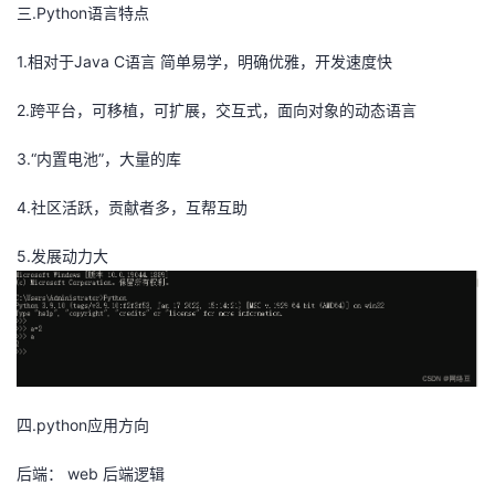
持
建
证
实
的
三.Python语言特点
1.相对于Java C语言 简单易学，明确优雅，开发速度快
议
验
收
2.跨平台，可移植，可扩展，交互式，面向对象的动态语言
藏
3.“内置电池”，大量的库
4.社区活跃，贡献者多，互帮互助
5.发展动力大
四.python应用方向
后端： web 后端逻辑