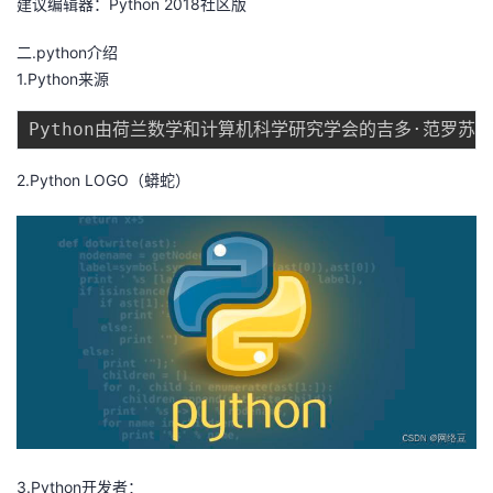
建议编辑器：Python 2018社区版
者
二.python介绍
1.Python来源
我
的
我
2.Python LOGO（蟒蛇）
博
的
我
客
论
的
我
坛
圈
的
我
子
直
的
我
我
播
活
的
我
动
关
的
3.Python开发者：