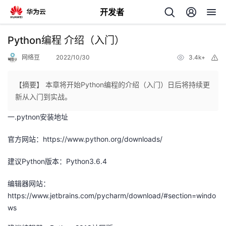
开发者
返
Python编程 介绍（入门）
回
网络豆
2022/10/30
3.4k+
举
报
【摘要】 本章将开始Python编程的介绍（入门）日后将持续更
新从入门到实战。
一.pytnon安装地址
个
官方网站：
https://www.python.org/downloads/
我
人
建议Python版本：Python3.6.4
的
主
编辑器网站：
开
页
https://www.jetbrains.com/pycharm/download/#section=windo
ws
发