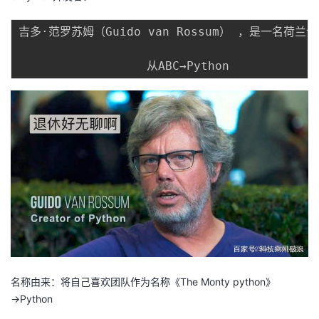
我
注
的
开
吉多·范罗苏姆（Guido van Rossum） ，是一名荷
的
Programs
发
支
者
持
学
我
堂
的
我
我
技
的
的
我
术
云
课
的
我
名称由来：将自己喜欢团队作为名称《The Monty python》
支
声
程
认
的
我
→Python