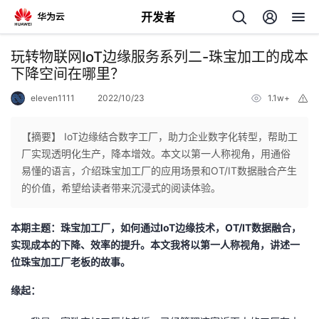
开发者
返
玩转物联网IoT边缘服务系列二-珠宝加工的成本
回
下降空间在哪里？
eleven1111
2022/10/23
1.1w+
举
报
【摘要】 IoT边缘结合数字工厂，助力企业数字化转型，帮助工
厂实现透明化生产，降本增效。本文以第一人称视角，用通俗
个
易懂的语言，介绍珠宝加工厂的应用场景和OT/IT数据融合产生
的价值，希望给读者带来沉浸式的阅读体验。
我
人
本期主题：珠宝加工厂，如何通过IoT边缘技术，
OT/IT
数据融合，
的
主
实现成本的下降、效率的提升。本文我将以第一人称视角，讲述一
位珠宝加工厂老板的故事。
开
页
缘起：
发