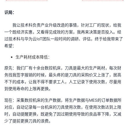
持
建
证
实
的
识局：
议
验
收
我让技术科负责产业升级改造的事情，针对工厂的现状，给我
藏
一个既经济实惠，又看得见成效的方案，我再来决策是否投入。
经
过技术科与华为云
IoT
团队一段时间的调研、评估，终于给我带来了
希望：
生产耗材成本降低：
原先：我们厂有十余台数控机床，刀具是最大的生产耗材，每次财
务找我签字报销的时候，最头疼的是刀具的采购价又上涨了，居高
不下的成本，让我不得不要求工人，人工记录下使用次数，尽量用
到使用寿命的上限再更换。
现在：采集数控机床的生产数据，将生产数据与
MES
的订单数据所
对应，自动记录每一台机床的刀具使用次数，在使用次数达到上限
时，自动提醒更换，既避免了因过期使用导致的良品率下降，又减
少了提前更换刀具的浪费。