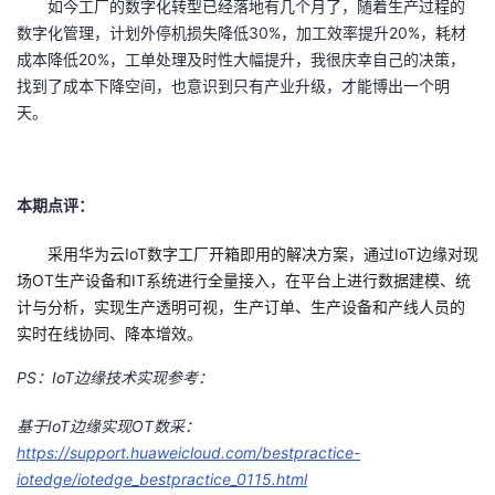
如今工厂的数字化转型已经落地有几个月了，随着生产过程的
数字化管理，计划外停机损失降低
30%
，加工效率提升
20%
，耗材
成本降低
20%
，工单处理及时性大幅提升，我很庆幸自己的决策，
找到了成本下降空间，也意识到只有产业升级，才能博出一个明
天。
本期点评：
采用华为云
IoT
数字工厂开箱即用的解决方案，通过
IoT
边缘对现
场
OT
生产设备和
IT
系统进行全量接入，在平台上进行数据建模、统
计与分析，实现生产透明可视，生产订单、生产设备和产线人员的
实时在线协同、降本增效。
PS
：
IoT
边缘技术实现参考：
基于
IoT
边缘实现
OT
数采：
https://support.huaweicloud.com/bestpractice-
iotedge/iotedge_bestpractice_0115.html