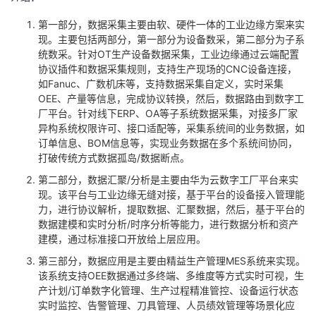
第一部分，数据采集主要由软、硬件一体的工业边缘方案来实
现。主要包括两部分，第一部分为设备数采，第二部分为子系
统数采。针对
OT
生产设备数据采集，工业边缘通过云端配置
协议插件和数据采集规则，支持生产现场的
CNC
设备连接，
如
Fanuc、广数机床
等，支持数据采集自定义，实时采集
OEE
、产量等信息，完成协议转换，然后，数据路由到数字工
厂平台。针对线下
ERP、OA等
子系统数据采集，对接多厂家
异构系统权限许可、接口适配等，采集系统间的业务数据，如
订单信息、
BOM
信息等，实现业务数据在多个系统间协同，
打破传统方式数据孤岛
/
数据断点。
第二部分，数据汇聚
/
分析是主要由华为云数字工厂平台来实
现。该平台与工业边缘无缝对接，基于平台的设备接入管理能
力，进行协议解析，提取数据、汇聚数据，然后，基于平台的
数据建模和实时分析
/
时序分析等能力，进行数据分析和资产
建模，通过标准接口开放给上层应用。
第三部分，
数据应用是主要由精益生产管理MES系统来实现。
该系统支持
OEE
数据通过多终端、多维度等方式实时可视，生
产计划
/
订单数字化管理、生产过程精准管控、设备运行状态
实时监控、告警管理、刀具管理、人员绩效管理等场景化应