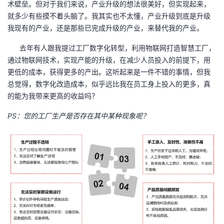
术壁垒。但对于我们来说，产业升级的想法很美好，但实现起来，
我
注
的
开
就多少有些摸不着头脑了。我其实也不太懂，产业升级到底是升级
我现有的产业，还是那些已完成升级的产业，来替代我的产业。
的
Programs
发
去年有人跟我提过工厂数字化转型，利用物联网打造智慧工厂，
支
通过物联网技术，实现产能的升级，在减少人员投入的前提下，用
者
更低的成本，获得更多的产出。这听起来是一件不错的事情，但我
持
总觉得，数字化改造成本，似乎远比我在员工身上投入的更多，真
学
的能为我带来更高的收益吗？
我
堂
PS
：您的工厂生产是否存在其中某种现象呢？
的
我
我
技
的
的
我
术
云
课
的
我
支
声
程
认
的
我