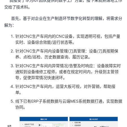
我接受了华为IoT团队提供的数字工厂方案，接下来就把落地工作
交给了技术科。
首先，基于对企业在生产制造环节数字化转型的理解，将需求分
解为：
针对
CNC
生产车间内的
CNC
设备，实现透明可视，包括产量
实时、设备综合效能
/
运行状态等。
针对
CNC
生产车间内设备管理
/
刀具管理：设备
/
刀具按期保
养、点检
/
巡检、历史数据查询、履历记录。
针对
CNC
生产车间内异常情况
/
告警及时响应：设备故障实时
通知到设备维修工程师，或者在规定时间内，升级到主管领
导，促使异常情况快速闭环。
针对
CNC
生产车间内，运营大板可视，对外营销，帮助接
单。
线下已有
ERP
子系统数据与云端
MES
系统数据打通，实现数据
协同。