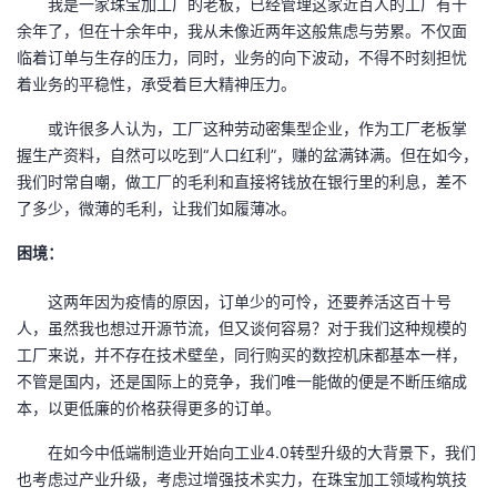
我是一家珠宝加工厂的老板，已经管理这家近百人的工厂有十
余年了，但在十余年中，我从未像近两年这般焦虑与劳累。不仅面
者
临着订单与生存的压力，同时，业务的向下波动，不得不时刻担忧
着业务的平稳性，承受着巨大精神压力。
我
或许很多人认为，工厂这种劳动密集型企业，作为工厂老板掌
的
我
握生产资料，自然可以吃到“人口红利”，赚的盆满钵满。但在如今，
我们时常自嘲，做工厂的毛利和直接将钱放在银行里的利息，差不
博
的
我
了多少，微薄的毛利，让我们如履薄冰。
困境：
客
论
的
我
这两年因为疫情的原因，订单少的可怜，还要养活这百十号
坛
圈
的
我
人，虽然我也想过开源节流，但又谈何容易？对于我们这种规模的
工厂来说，并不存在技术壁垒，同行购买的数控机床都基本一样，
子
直
的
我
不管是国内，还是国际上的竞争，我们唯一能做的便是不断压缩成
本，以更低廉的价格获得更多的订单。
我
播
活
的
在如今中低端制造业开始向工业
4.0
转型升级的大背景下，我们
我
动
关
的
也考虑过产业升级，考虑过增强技术实力，在珠宝加工领域构筑技