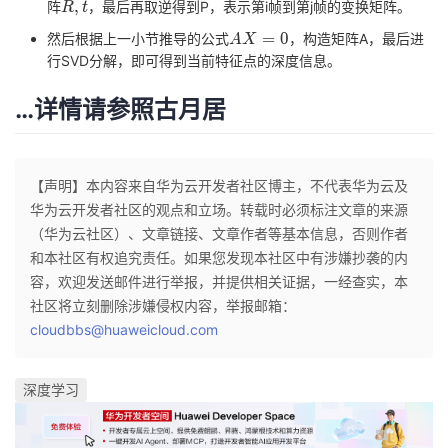
R,t
,
阵
，最后再取逆得到P，表示第i帧到第j帧的变换矩阵。
R
t
AX=0
=
0
然后根据上一小节推导的公式
，构造矩阵A，最后进
A
X
行SVD分解，即可得到当前特征点的深度信息。
…详情请参照
古月居
【声明】本内容来自华为云开发者社区博主，不代表华为云及
华为云开发者社区的观点和立场。转载时必须标注文章的来源
（华为云社区）、文章链接、文章作者等基本信息，否则作者
和本社区有权追究责任。如果您发现本社区中有涉嫌抄袭的内
容，欢迎发送邮件进行举报，并提供相关证据，一经查实，本
社区将立刻删除涉嫌侵权内容，举报邮箱：
cloudbbs@huaweicloud.com
深度学习