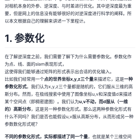
对相机本身的外参、逆深度、与时差进行优化。其中逆深度最为重
的
Programs
发
者
要，但是网上的信息没有能够很好的对逆深度进行科学的阐释。所
以本文根据自己的理解来讲述一下里程计。
支
者
我
1. 参数化
持
学
的
我
我
堂
博
的
我
在了解逆深度之前，我们需要了解下为什么需要参数化。参数化作
为点、线、面的slam表现形式，
的
我
客
论
的
我
这使得我们能够通过矩阵的形式表示出合适的优化输入。
我
比如我们经常用一个
点的世界坐标x,y,z三个量
来描述它，这是
一种
技
的
坛
圈
的
我
参数化形式
。我们认为x,y,z三个量都是随机的，它们服从三维的高
的
我
斯分布。然而，在极线搜索中使用了图像坐标u,v和深度值d来描述
术
云
子
直
的
我
某个空间点（即稠密建图）。我们认为
u,v不动，而d服从（一维
课
的
我
的）高斯分布
，这是另一种参数化形式。那么这两种参数化形式有
支
声
播
活
的
什么不同吗？我们是否也能假设u,v服从高斯分布，从而形成另一种
程
认
的
我
参数数化形式呢？
持
建
动
关
证
实
的
不同的参数化形式，实际都描述了同一个量
，也就是某个三维空间