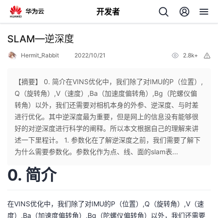
开发者
返
SLAM—逆深度
回
Hermit_Rabbit
2022/10/21
2.8k+
举
报
【摘要】 0. 简介在VINS优化中，我们除了对IMU的P（位置）,
Q（旋转角）,V（速度）,Ba（加速度偏转角）,Bg（陀螺仪偏
转角）以外，我们还需要对相机本身的外参、逆深度、与时差
个
进行优化。其中逆深度最为重要，但是网上的信息没有能够很
好的对逆深度进行科学的阐释。所以本文根据自己的理解来讲
我
人
述一下里程计。 1. 参数化在了解逆深度之前，我们需要了解下
为什么需要参数化。参数化作为点、线、面的slam表...
我
的
主
0. 简介
我
的
开
页
在VINS优化中，我们除了对IMU的P（位置）,Q（旋转角）,V（速
我
的
开
发
度）,Ba（加速度偏转角）,Bg（陀螺仪偏转角）以外，我们还需要