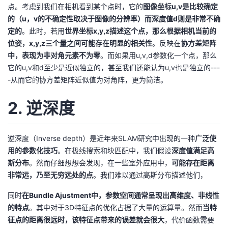
点。考虑到我们在相机看到某个点时，它的
图像坐标u,v是比较确定
议
注
验
收
的（u，v的不确定性取决于图像的分辨率）而深度值d则是非常不确
定的
。此时，若用
世界坐标x,y,z描述这个点，那么根据相机当前的
藏
位姿，x,y,z三个量之间可能存在明显的相关性
。反映在
协方差矩阵
中，表现为非对角元素不为零
。而如果用u,v,d参数化一个点，那么
它的u,v和d至少是近似独立的，甚至我们还能认为u,v也是独立的---
-从而它的协方差矩阵近似值为
对角阵
，更为简洁。
2. 逆深度
逆深度（Inverse depth）是近年来SLAM研究中出现的一种
广泛使
用的参数化技巧
。在极线搜索和块匹配中，我们假设
深度值满足高
斯分布
。然而仔细想想会发现，在一些室外应用中，
可能存在距离
非常远，乃至无穷远处的点
。我们难以通过高斯分布描述他们，
同时
在Bundle Ajustment中，参数空间通常呈现出高维度、非线性
的特点
。其中对于3D特征点的优化占据了大量的运算量。然而
当特
征点的距离很远时，该特征点带来的误差就会很大
，代价函数需要