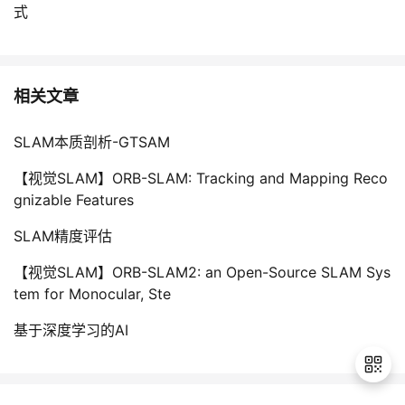
式
相关文章
SLAM本质剖析-GTSAM
【视觉SLAM】ORB-SLAM: Tracking and Mapping Reco
gnizable Features
SLAM精度评估
【视觉SLAM】ORB-SLAM2: an Open-Source SLAM Sys
tem for Monocular, Ste
基于深度学习的AI