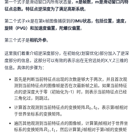
第一个式子是滑动窗口内所有状态量，
n是帧数，m是滑动窗口内特
征点总数。特征点逆深度为了满足高斯系统
。
第二个式子xk是在第k帧图像捕获到的
IMU状态，包括位置，速度，
旋转（PVQ）和加速度偏置，陀螺仪偏置
。
第三个式子是
相机外参
。
这里我们着重介绍逆深度部分，在初始化(划窗优化)部分加入了逆深
度部分的信息，这部分可以有效的表示出在无穷远处的X,Y,Z三维的
信息。具体的步骤为：
首先是判断当前特征点出现的次数是够大于两次，并且首次观
测到当前特征点的图像帧是否在次最新帧之前。如果当前特征
点的逆深度大于零（初始化为-1）时，则表示当前特征点已经
三角化过，则跳过。
R_0,t_0
,
计算首次观测到当前特征点的变换矩阵
，表示第i帧相对
R
t
0
0
于世界坐标系的变换矩阵。
遍历其他观测到当前特征点的图像帧，计算第j帧相对于世界坐
R_1,t_1
j
i
,
标系的变换矩阵
，然后计算第
帧相对于第
帧的变换矩
R
t
j
i
1
1