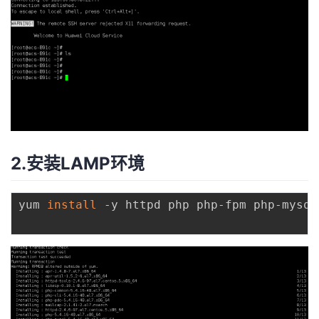
2.安装LAMP环境
yum 
install
 -y httpd php php-fpm php-mysql 