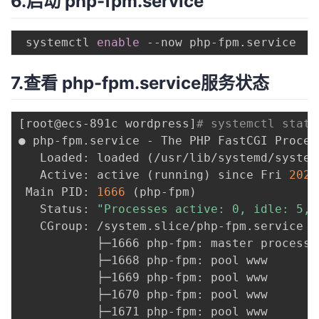
6.启动 php-fpm.service
 systemctl 
enable
7.查看 php-fpm.service服务状态
[
root@ecs-891c wordpress
]
# systemctl statu
● php-fpm.service - The PHP FastCGI Process
   Loaded: loaded 
(
/usr/lib/systemd/system
   Active: active 
(
running
)
 since Fri 
2022
 Main PID: 
1666
(
php-fpm
)
   Status: 
"Processes active: 0, idle: 5, 
   CGroup: /system.slice/php-fpm.service

           ├─1666 php-fpm: master process 
           ├─1668 php-fpm: pool www

           ├─1669 php-fpm: pool www

           ├─1670 php-fpm: pool www

           ├─1671 php-fpm: pool www
