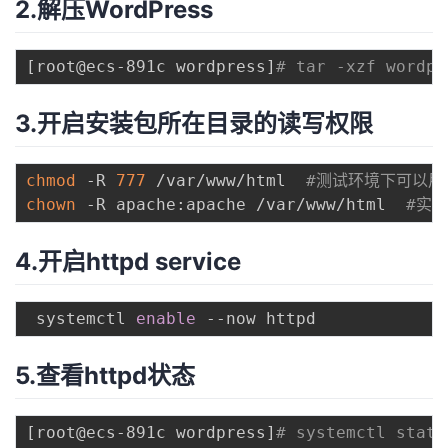
2.解压WordPress
[
root@ecs-891c wordpress
]
# tar -xzf wordpr
3.开启安装包所在目录的读写权限
chmod
 -R 
777
 /var/www/html  
#测试环境下可以用
chown
 -R apache:apache /var/www/html  
#实
4.开启httpd service
 systemctl 
enable
5.查看httpd状态
[
root@ecs-891c wordpress
]
# systemctl statu