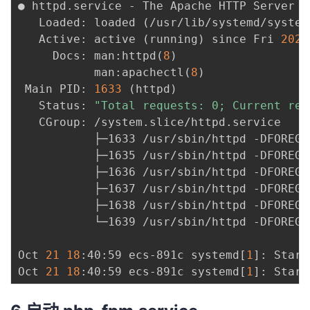
● httpd.service - The Apache HTTP Server

   Loaded: loaded 
(
/usr/lib/systemd/system
   Active: active 
(
running
)
 since Fri 
2022
     Docs: man:httpd
(
8
)
           man:apachectl
(
8
)
 Main PID: 
1633
(
httpd
)
   Status: 
"Total requests: 0; Current req
   CGroup: /system.slice/httpd.service

           ├─1633 /usr/sbin/httpd -DFOREGRO
           ├─1635 /usr/sbin/httpd -DFOREGRO
           ├─1636 /usr/sbin/httpd -DFOREGRO
           ├─1637 /usr/sbin/httpd -DFOREGRO
           ├─1638 /usr/sbin/httpd -DFOREGRO
           └─1639 /usr/sbin/httpd -DFOREGRO
Oct 
21
18
:40:59 ecs-891c systemd
[
1
]
: Start
Oct 
21
18
:40:59 ecs-891c systemd
[
1
]