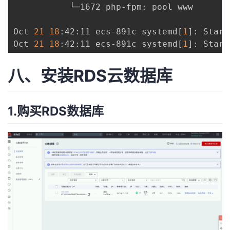
           └─1672 php-fpm: pool www

Oct 
21
18
:42:11 ecs-891c systemd
[
1
]
: Start
Oct 
21
18
:42:11 ecs-891c systemd
[
1
]
八、安装RDS云数据库
1.购买RDS数据库