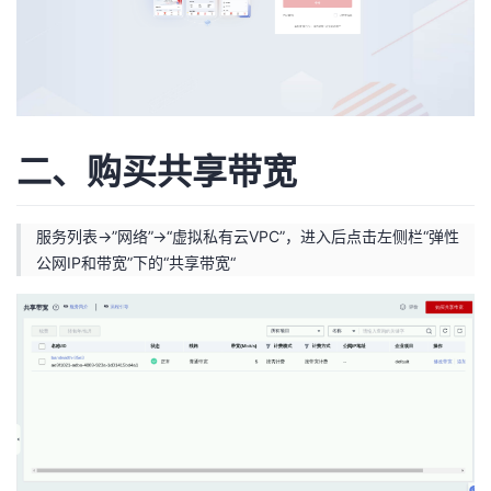
者
我
的
我
二、购买共享带宽
博
的
我
服务列表->”网络”->“虚拟私有云VPC”，进入后点击左侧栏“弹性
客
论
的
我
公网IP和带宽”下的“共享带宽“
坛
圈
的
我
子
直
的
我
我
播
活
的
我
动
关
的