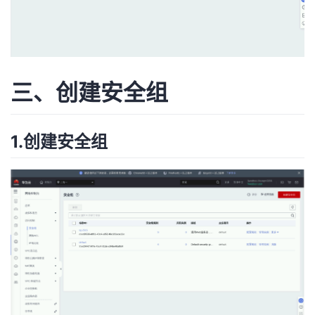
我
注
的
开
的
Programs
发
支
者
三、创建安全组
持
学
1.创建安全组
我
堂
的
我
我
技
的
的
我
术
云
课
的
我
支
声
程
认
的
我