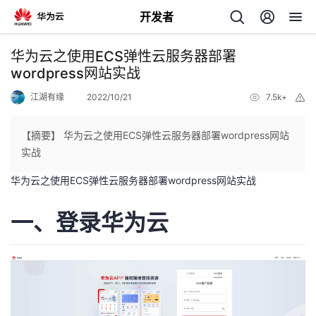
开发者
返
华为云之使用ECS弹性云服务器部署
回
wordpress网站实战
江湖有缘
2022/10/21
7.5k+
举
报
【摘要】 华为云之使用ECS弹性云服务器部署wordpress网站
实战
个
华为云之使用ECS弹性云服务器部署wordpress网站实战
我
人
一、登录华为云
的
主
开
页
发