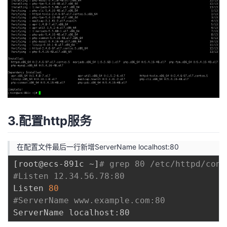
3.配置http服务
在配置文件最后一行新增ServerName localhost:80
[
root@ecs-891c ~
]
# grep 80 /etc/httpd/conf
#Listen 12.34.56.78:80
Listen 
80
#ServerName www.example.com:80