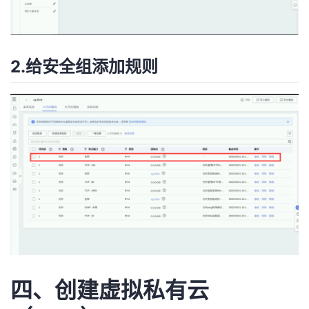
持
建
证
实
的
议
验
收
2.给安全组添加规则
藏
四、创建虚拟私有云