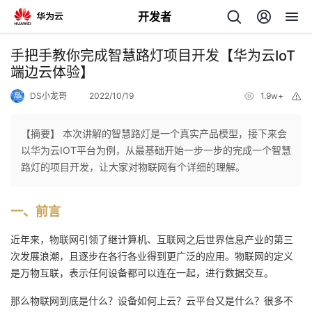
开发者
返
手把手教你完成智慧路灯项目开发【华为云IoT
回
端边云体验】
DS小龙哥
2022/10/19
1.9w+
举
报
【摘要】 本次讲解的智慧路灯是一个真实产品模型，接下来会
以华为云IOT平台为例，从最基础开始一步一步的完成一个智慧
个
路灯的项目开发，让大家对物联网有个详细的理解。
我
人
一、前言
的
主
近年来，物联网引领了继计算机、互联网之后世界信息产业的第三
次发展浪潮，且逐步在各行各业得到更广泛的应用。物联网的定义
开
页
是万物互联，表示任何设备都可以连在一起，进行数据交互。
那么物联网到底是什么？设备如何上云？云平台又是什么？很多不
发