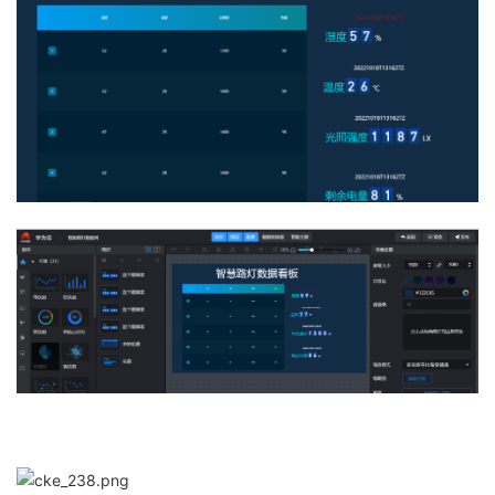
持
建
证
实
的
议
验
收
藏