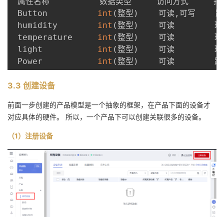
 属性名称          数据类型     访问方式     描述  
 Button          
int
(
整型
)
    可读
,
可写    路
 humidity        
int
(
整型
)
    可读        环境
 temperature     
int
(
整型
)
    可读        环境
 light           
int
(
整型
)
    可读        环
 Power           
int
(
整型
)
3.3 创建设备
前面一步创建的产品模型是一个抽象的框架，在产品下面的设备才
对应具体的硬件。 所以，一个产品下可以创建关联很多的设备。
（1）注册设备