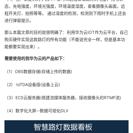
我
注
态，充电强度，环境光强度，环境温度湿度，查看摄像头画面，远
的
开
程开关灯、拍照等等。 通过湿度的检测，检测到下雨时手机上还会
进行弹窗提示。
的
Programs
发
那么本篇文章的目的就很明确了：利用华为云IOT作为云平台，自己
支
者
购买硬件实现这款路灯的所有功能（不能说完全一样，但是基本功
能都要实现出来）。
持
学
需要使用的到华为云的产品如下：
我
堂
（1）OBS数据存储(存储上传的数据)
的
我
我
（2） IoTDA设备接(设备上云)
技
的
的
我
（3）ECS云服务器(搭建流媒体服务器，接收摄像头的RTMP流)
术
云
课
的
我
（4）数字化大屏--数据可视化DLV
支
声
程
认
的
我