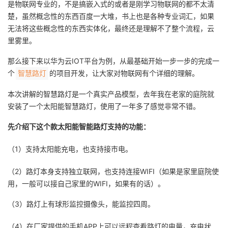
是物联网专业的，不是搞嵌入式的或者是刚学习物联网的都不太清
楚，虽然概念性的东西百度一大堆，书上也是各种专业词汇，如果
者
无法将这些概念性的东西实体化，最终还是理解不了整个流程，云
里雾里。
我
那么接下来以华为云IOT平台为例，从最基础开始一步一步的完成一
的
我
个
的项目开发，让大家对物联网有个详细的理解。
智慧路灯
博
的
我
本次讲解的智慧路灯是一个真实产品模型，去年我在老家的庭院就
安装了一个太阳能智慧路灯，使用了一年多了感觉非常不错。
客
论
的
我
先介绍下这个款太阳能智能路灯支持的功能：
坛
圈
的
我
（1）支持太阳能充电，也支持接市电。
子
直
的
我
（2）路灯本身支持独立联网，也支持连接WIFI（如果是家里庭院使
用，一般可以接自己家里的WIFI，如果有的话）。
我
播
活
的
（3）路灯上有球形监控摄像头，能监控四周。
我
动
关
的
（4）在厂家提供的手机APP上可以远程查看路灯的电量，充电状