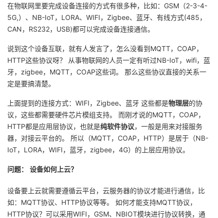
在物联网里要完成设备连接的方式有很多种，比如：GSM（2-3-4-
5G,）、NB-IoT，LORA、WIFI，Zigbee、蓝牙、有线方式(485，
CAN，RS232，USB)都可以完成设备连接通信。
说到这个设备互联，就有人发言了，怎么没看到MQTT，COAP，
HTTP这些协议呀？ 从事物联网的人员一定有听过NB-IoT，wifi，蓝
牙，zigbee，MQTT，COAP这些词。 那么这些协议直接的关系一
定是要搞清楚。
上面提到的连接方式：WIFI，Zigbee、蓝牙 这些都是
物理层
的协
议，这些都需要硬件芯片模组支持。 而刚才说的MQTT，COAP，
HTTP都是应用层协议，也就是
纯软件协议
，一般是用来对接服务
器，对接云平台的。 所以（MQTT，COAP，HTTP）是居于（NB-
IoT，LORA，WIFI，蓝牙，zigbee，4G）的上层应用协议。
问题：
设备如何上云？
设备要上云就需要遵循云平台，云服务器的协议才能进行通信，比
如：MQTT协议、HTTP协议等等。 如何才能支持MQTT协议，
HTTP协议？可以采用WIFI，GSM、NBIOT模块进行协议转换，通