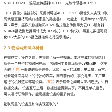
NBIOT-BC20 + 温湿度传感器DHT11 + 光敏传感器BH1750
（3）摄像头监控部分: 采用树莓派4B + 一个USB摄像头来实现（联
网就是直接将网线口插家里的路由器），功能上：利用ffmpeg采集
声卡声音、摄像头数据编码RTMP格式后上传到华为云ECS服务器，
NGINX接收到数据再转成为HLS格式(HTTP协议)，再通过数据可视
化DLV大屏的HLS播放器控件进行显示播放。
2.3 物理网知识点科普
在完成实际操作之前，先提前了解一些知识。本次完成的智慧路灯
就是一个典型的物联网产品。 物联网主要体现就是
万物互联
。 这里
面的
一般说的就是设备，比如：家里的冰箱，电风扇，窗帘，
万物
或者是外面马路上的行驶的汽车，商店前台的共享充电宝，工厂里
运行的机器这些都是设备。
表示设备之间可以互相连接，进行
互联
数据交换。 设备互联之后，数据就能得到共享，不再是单机设备，
可以进行联动操作，能发掘出设备的更多价值。
物联网里的设备是如何实现互联的？