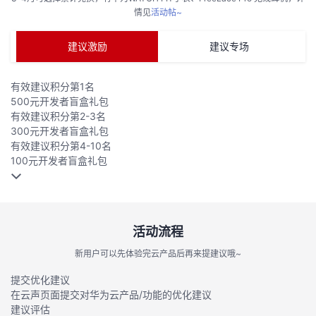
情见
活动帖~
的
Programs
发
者
建议激励
建议专场
支
者
我
有效建议积分第1名
持
学
的
我
500元开发者盲盒礼包
有效建议积分第2-3名
我
堂
博
的
我
300元开发者盲盒礼包
有效建议积分第4-10名
的
我
100元开发者盲盒礼包
客
论
的
我
我
技
的
坛
圈
的
我
的
我
术
云
子
直
的
我
课
的
我
活动流程
新用户可以先体验完云产品后再来提建议哦~
支
声
播
活
的
程
认
的
我
提交优化建议
在云声页面提交对华为云产品/功能的优化建议
持
建
动
关
证
实
的
建议评估