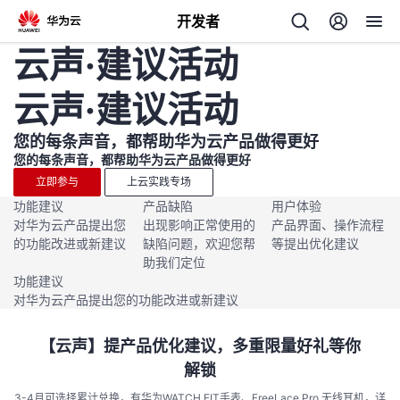
开发者
云声·建议活动
返
回
云声·建议活动
您的每条声音，都帮助华为云产品做得更好
您的每条声音，都帮助华为云产品做得更好
立即参与
上云实践专场
功能建议
产品缺陷
用户体验
个
对华为云产品提出您
出现影响正常使用的
产品界面、操作流程
的功能改进或新建议
缺陷问题，欢迎您帮
等提出优化建议
我
人
助我们定位
功能建议
产
我
的
对华为云产品提出您的功能改进或新建议
主
出
我
的
开
页
【云声】提产品优化建议，多重限量好礼等你
解锁
我
的
开
发
3-4月可选择累计兑换，有华为WATCH FIT手表、FreeLace Pro 无线耳机，详