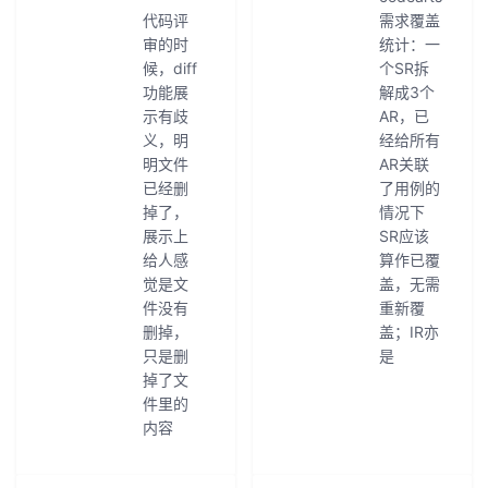
代码评
需求覆盖
审的时
统计：一
候，diff
个SR拆
功能展
解成3个
示有歧
AR，已
义，明
经给所有
明文件
AR关联
已经删
了用例的
掉了，
情况下
展示上
SR应该
给人感
算作已覆
觉是文
盖，无需
件没有
重新覆
删掉，
盖；IR亦
只是删
是
掉了文
件里的
内容