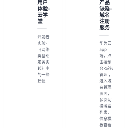
用户
产品
体验-
缺陷-
云学
域名
堂
注册
服务
开发者
实验-
华为云
《网络
app
类基础
端，点
服务实
击控制
践》中
台-域名
的一些
管理 ，
建议
进入域
名管理
页面，
多次切
换域名
列表、
信息模
板查看