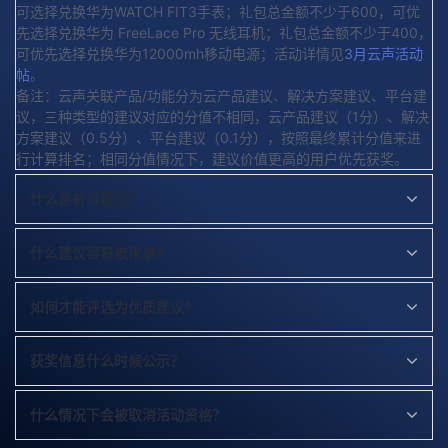
可选择兑换华为WATCH FIT3手表；礼包总金额不少于600，可优
先选择兑换华为 FreeLace Pro 无线耳机；礼包总金额不少于400，
可优先选择兑换华为12000mh移动电源；活动详情见
3月云声活动
帖
。
备注：云声关联产品/功能分为云产品建议、解决方案建议、平台建
议，三种类型的建议对应的分值不相同，云产品建议（1分）、解决
方案建议（0.5分）、平台建议（0.1分），按照最终累计分值来进
行计算排名；相同分值情况下，建议价值更高的用户优先获奖。
什么是有效建议?
什么建议容易被采纳?
如何才能评选为优质建议?
获奖信息什么时候公示？
什么情况下会被取消活动资格？