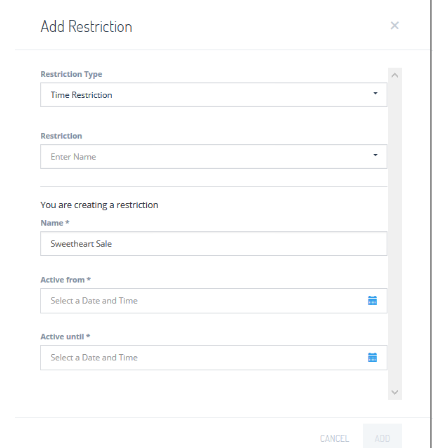
我
注
的
开
的
Programs
发
支
者
持
学
我
堂
的
我
我
技
的
的
我
术
云
课
的
我
支
声
程
认
的
我