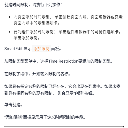
创建时间限制，请执行下列操作：
者
向页面添加时间限制： 单击创建页面向导、页面编辑器或克隆
页面向导中的限制选项卡。
我
要为组件添加时间限制： 单击组件编辑器中的可见性选项卡。
的
我
单击添加限制。
SmartEdit 显示
面板。
添加限制
博
的
我
从限制类型菜单中，选择Time Restriction要添加的限制类型。
客
论
的
我
在限制字段中，开始输入限制的名称。
坛
圈
的
我
如果具有指定名称的限制已经存在，它会出现在列表中。如果未找
子
直
的
我
到具有相同名称的现有限制， 则会显示“创建”按钮。
单击创建。
我
播
活
的
“添加限制”面板显示用于定义时间限制的字段。
我
动
关
的