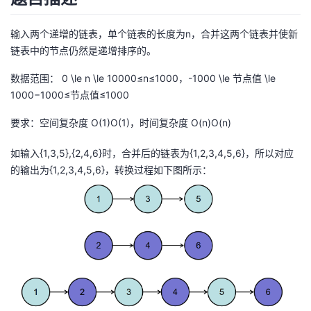
者
输入两个递增的链表，单个链表的长度为n，合并这两个链表并使新
链表中的节点仍然是递增排序的。
我
数据范围： 0 \le n \le 10000≤n≤1000，-1000 \le 节点值 \le
的
我
1000−1000≤节点值≤1000
要求：空间复杂度 O(1)O(1)，时间复杂度 O(n)O(n)
博
的
我
如输入{1,3,5},{2,4,6}时，合并后的链表为{1,2,3,4,5,6}，所以对应
客
论
的
我
的输出为{1,2,3,4,5,6}，转换过程如下图所示：
坛
圈
的
我
子
直
的
我
我
播
活
的
我
动
关
的