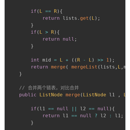
if
(
L
==
R
)
{
return
 lists
.
get
(
L
)
;
}
if
(
L
>
R
)
{
return
null
;
}
int
 mid 
=
L
+
(
(
R
-
L
)
>>
1
)
;
return
merge
(
mergeList
(
lists
,
L
,
mi
}
// 合并两个链表，对比合并
public
ListNode
merge
(
ListNode
 l1 
,
Li
if
(
l1 
==
null
||
 l2 
==
null
)
{
return
 l1 
==
null
?
 l2 
:
 l1
;
}