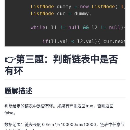
ListNode
 dummy 
=
new
ListNode
(
-
1
)
;
ListNode
 cur 
=
 dummy
;
while
(
 l1 
!=
null
&&
 l2 
!=
null
)
{
if
(
l1
.
val 
<
 l2
.
val
)
{
 cur
.
next 
👉第三题：判断链表中是否
有环
题解描述
判断给定的链表中是否有环。如果有环则返回true，否则返回
false。
数据范围：链表长度 0 \le n \le 100000≤n≤10000，链表中任意节