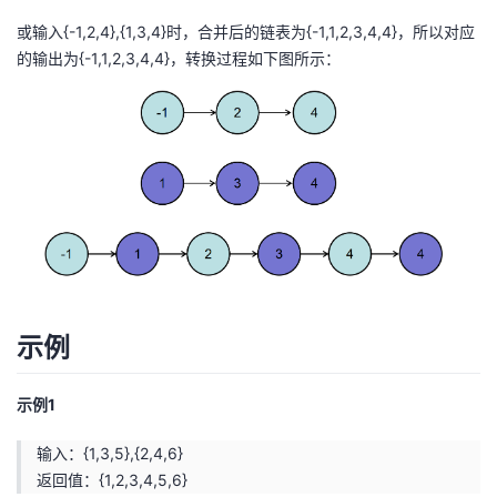
我
注
的
开
或输入{-1,2,4},{1,3,4}时，合并后的链表为{-1,1,2,3,4,4}，所以对应
的输出为{-1,1,2,3,4,4}，转换过程如下图所示：
的
Programs
发
支
者
持
学
我
堂
的
我
我
示例
技
的
的
我
术
云
课
的
我
示例1
支
声
输入：{1,3,5},{2,4,6}
程
认
的
我
返回值：{1,2,3,4,5,6}