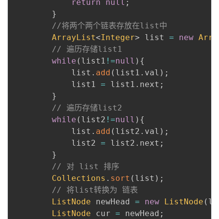
return
null
;
}
//将两个两个链表存放在list中
ArrayList
<
Integer
>
 list 
=
new
Arra
// 遍历存储list1
while
(
list1
!=
null
)
{
            list
.
add
(
list1
.
val
)
;
            list1 
=
 list1
.
next
;
}
// 遍历存储list2
while
(
list2
!=
null
)
{
            list
.
add
(
list2
.
val
)
;
            list2 
=
 list2
.
next
;
}
// 对 list 排序
Collections
.
sort
(
list
)
;
// 将list转换为 链表
ListNode
 newHead 
=
new
ListNode
(
li
ListNode
 cur 
=
 newHead
;