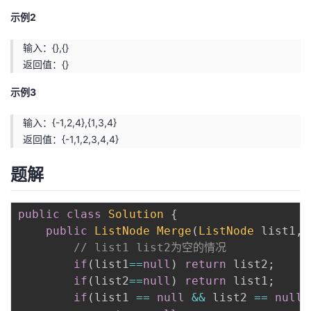
持
建
证
实
的
示例2
议
验
收
输入：{},{}
返回值：{}
藏
示例3
输入：{-1,2,4},{1,3,4}
返回值：{-1,1,2,3,4,4}
题解
public
class
Solution
{
public
ListNode
Merge
(
ListNode
 list1
,
L
// list1 list2为空的情况
if
(
list1
==
null
)
return
 list2
;
if
(
list2
==
null
)
return
 list1
;
if
(
list1 
==
null
&&
 list2 
==
null
)