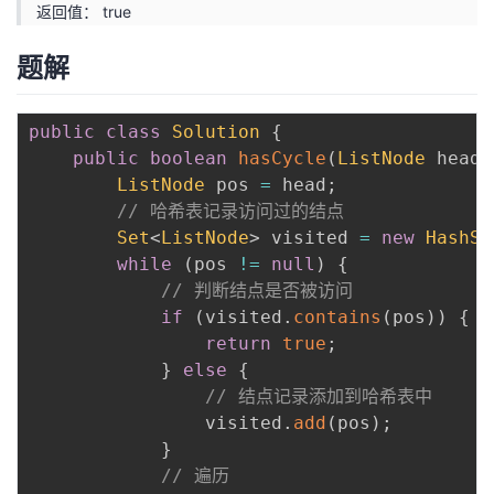
返回值： true
题解
public
class
Solution
{
public
boolean
hasCycle
(
ListNode
 head
)
ListNode
 pos 
=
 head
;
// 哈希表记录访问过的结点
Set
<
ListNode
>
 visited 
=
new
HashSe
while
(
pos 
!=
null
)
{
// 判断结点是否被访问
if
(
visited
.
contains
(
pos
)
)
{
return
true
;
}
else
{
// 结点记录添加到哈希表中
                visited
.
add
(
pos
)
;
}
// 遍历