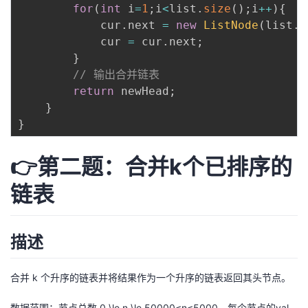
for
(
int
 i
=
1
;
i
<
list
.
size
(
)
;
i
++
)
{
            cur
.
next 
=
new
ListNode
(
list
.
g
            cur 
=
 cur
.
next
;
}
// 输出合并链表
return
 newHead
;
}
}
👉第二题：合并k个已排序的
链表
描述
合并 k 个升序的链表并将结果作为一个升序的链表返回其头节点。
数据范围：节点总数 0 \le n \le 50000≤n≤5000，每个节点的val