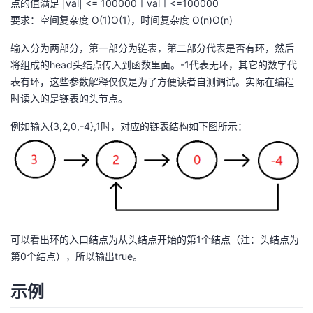
点的值满足 |val| <= 100000∣val∣<=100000
要求：空间复杂度 O(1)O(1)，时间复杂度 O(n)O(n)
输入分为两部分，第一部分为链表，第二部分代表是否有环，然后
将组成的head头结点传入到函数里面。-1代表无环，其它的数字代
表有环，这些参数解释仅仅是为了方便读者自测调试。实际在编程
时读入的是链表的头节点。
例如输入{3,2,0,-4},1时，对应的链表结构如下图所示：
可以看出环的入口结点为从头结点开始的第1个结点（注：头结点为
第0个结点），所以输出true。
示例