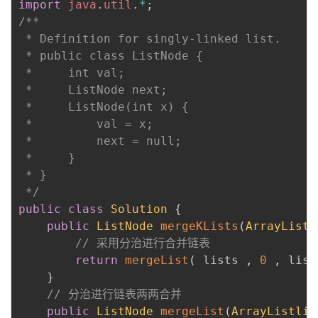
import
java
.
util
.
*
;
/**

 * Definition for singly-linked list.

 * public class ListNode {

 *     int val;

 *     ListNode next;

 *     ListNode(int x) {

 *         val = x;

 *         next = null;

 *     }

 * }

 */
public
class
Solution
{
public
ListNode
mergeKLists
(
ArrayListl
// 采用分治进行合并链表
return
mergeList
(
 lists 
,
0
,
 list
}
// 分治进行链表两两合并
public
ListNode
mergeList
(
ArrayListlis