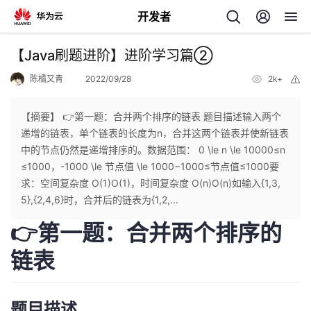
开发者
返
【Java刷题进阶】进阶学习篇②
回
陈橘又青
2022/09/28
2k+
举
报
【摘要】 👉第一题：合并两个排序的链表 题目描述输入两个
递增的链表，单个链表的长度为n，合并这两个链表并使新链表
中的节点仍然是递增排序的。数据范围： 0 \le n \le 10000≤n
个
≤1000，-1000 \le 节点值 \le 1000−1000≤节点值≤1000要
求：空间复杂度 O(1)O(1)，时间复杂度 O(n)O(n)如输入{1,3,
我
人
5},{2,4,6}时，合并后的链表为{1,2,...
👉第一题：合并两个排序的
的
主
链表
开
页
发
题目描述