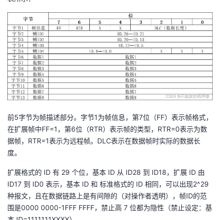
持
建
证
实
的
议
验
收
藏
前5字节为帧描述部分。字节1为帧信息，第7位（FF）表示帧格式，
在扩展帧中FF=1，第6位（RTR）表示帧的类型，RTR=0表示为数
据帧，RTR=1表示为远程帧。DLC表示在数据帧时实际的数据长
度。
扩展格式的 ID 有 29 个位，基本 ID 从 ID28 到 ID18，扩展 ID 由
ID17 到 ID0 表示，基本 ID 和 标准格式的 ID 相同，可以出现2^29
种报文，且在数据链路上是有间隙的（对操作者透明），帧ID的范
围是0000 0000-1FFF FFFF，禁止高 7 位都为隐性（禁止设定：基
本 ID=1111111XXXX）。