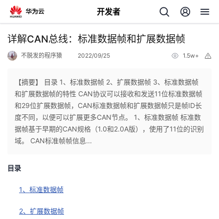
开发者
返
详解CAN总线：标准数据帧和扩展数据帧
回
不脱发的程序猿
2022/09/25
1.5w+
举
报
【摘要】 目录 1、标准数据帧 2、扩展数据帧 3、标准数据帧
和扩展数据帧的特性 CAN协议可以接收和发送11位标准数据帧
和29位扩展数据帧，CAN标准数据帧和扩展数据帧只是帧ID长
个
度不同，以便可以扩展更多CAN节点。 1、标准数据帧 标准数
据帧基于早期的CAN规格（1.0和2.0A版），使用了11位的识别
我
人
域。 CAN标准帧帧信息...
的
主
目录
开
页
1、标准数据帧
2、扩展数据帧
发