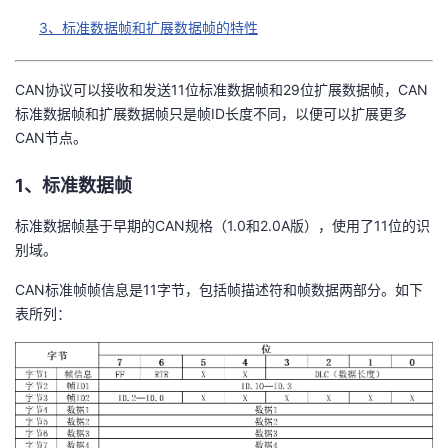
3、标准数据帧和扩展数据帧的特性
者
我
CAN协议可以接收和发送11位标准数据帧和29位扩展数据帧，CAN
标准数据帧和扩展数据帧只是帧ID长度不同，以便可以扩展更多
的
我
CAN节点。
博
的
我
1、标准数据帧
标准数据帧基于早期的CAN规格（1.0和2.0A版），使用了11位的识
客
论
的
我
别域。
坛
圈
的
我
CAN标准帧帧信息是11字节，包括帧描述符和帧数据两部分。如下
表所列：
子
直
的
我
我
播
活
的
我
动
关
的