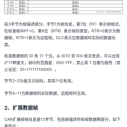
我
注
的
开
的
Programs
发
前3字节为帧描述部分。字节1为帧信息，第7位（FF）表示帧格式，
在标准帧中FF=0，第6位（RTR）表示帧的类型，RTR=0表示为数
支
者
据帧，RTR=1表示为远程帧。DLC表示在数据帧时实际的数据长
度。
持
学
标准数据帧的 ID 有 11 个位。从 ID10 到 ID0 依次发送，可以出现
我
堂
2^11种报文，帧ID的范围是：000-7FF，禁止高 7 位都为隐性（禁
止设定：ID=1111111XXXX）。
的
我
我
字节2~3为报文识别码，其高11位有效。
技
的
的
我
字节4~11为数据帧的实际数据，远程帧时无效。
术
云
课
的
我
2、扩展数据帧
支
声
程
认
的
我
CAN扩展帧帧信息是13字节，包括帧描述符和帧数据两部分，如下
表所示：