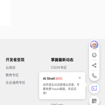
开发者变现
掌握最新动态
云商店
CSDN专区
教育专区
知乎
AI Shell
企业通用专区
开源中国
自然语言对话管理云资源，专
属免费Token额度，欢迎试
51CTO
用！
今日头条
GitCode