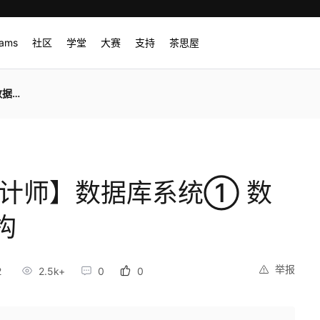
rams
社区
学堂
大赛
支持
茶思屋
结构
设计师】数据库系统① 数
构
举报
2
2.5k+
0
0