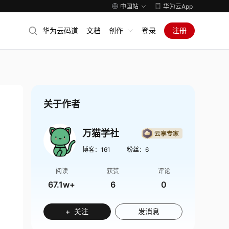
中国站
华为云App
华为云码道
文档
创作
登录
注册
关于作者
万猫学社
博客：
161
粉丝：
6
阅读
获赞
评论
67.1w+
6
0
+ 关注
发消息