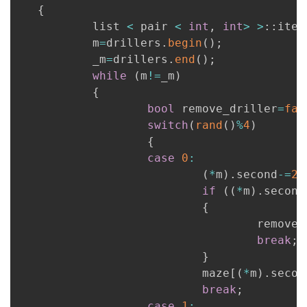
{
           list 
<
 pair 
<
int
,
int
>
>
::
iter
           m
=
drillers
.
begin
(
)
;
           _m
=
drillers
.
end
(
)
;
while
(
m
!=
_m
)
{
bool
 remove_driller
=
fal
switch
(
rand
(
)
%
4
)
{
case
0
:
(
*
m
)
.
second
-=
2
;
if
(
(
*
m
)
.
second
{
                                   remove_
break
;
}
                           maze
[
(
*
m
)
.
secon
break
;
case
1
: