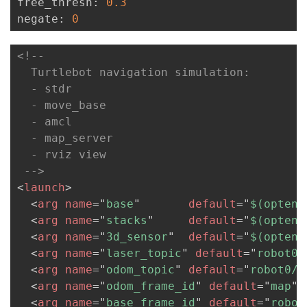
free_thresh: 
0.3
negate: 
0
<!--

  Turtlebot navigation simulation:

  - stdr

  - move_base

  - amcl

  - map_server

  - rviz view

 -->
<
launch
>
<
arg
name
=
"
base
"
default
=
"
$(optenv
<
arg
name
=
"
stacks
"
default
=
"
$(optenv
<
arg
name
=
"
3d_sensor
"
default
=
"
$(optenv
<
arg
name
=
"
laser_topic
"
default
=
"
robot0/
<
arg
name
=
"
odom_topic
"
default
=
"
robot0/o
<
arg
name
=
"
odom_frame_id
"
default
=
"
map
"
/
<
arg
name
=
"
base_frame_id
"
default
=
"
robot