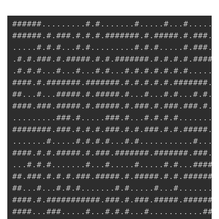
######.........#.#.......#.....#...#.....#
######.#.###.#.#.#.#######.#.#####.#.###.#
.....#.#.#...#.#.........#.#.#.....#.###..
.#.#.###.#.#####.#.#.#######.#.#.#.#.#####
.#.#.#...#...#...#.#...#.#.#.#.#.#.#......
####.#.#######.#######.#.#.#.#.#.#######.#
##...#...#####.#.#####.#...#...#.#...#.#.#
####.###.#####.#.#####.#.###.#.###.###.#.#
.........###.#.....###.#...#.#.#.#.......#
########.###.#.#.#.###.#.#.###.#.#.#####.#
.......#.....#.#.#.#...#.#...........#...#
####.#.#.#####.#.###.#######.#######.###.#
...#.#.#.......#...#.....#.....#.#...#####
##.###.#.#.#.###.#####.#.#####.#.#.#######
##...#...#.#.#.......#.#.....#...#.......#
####.#.###########.###.#.###.#####.#######
####...###.....#...#.#.#...#...........###