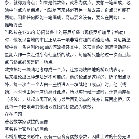
条，就称为奇点；如果是偶数条，就称为偶点。要想一笔画成，必
须中间点均是偶点，也就是有来路必有另一条去路，奇点只可能在
两端。因此任何图能一笔画成，奇点要么没有，要么在两端） 。
推断方法
当欧拉在1736年访问普鲁士的哥尼斯堡（现俄罗斯加里宁格勒）
时，他发现当地的市民正从事一项非常有趣的消遣活动。哥尼斯堡
城中有一条名叫Pregel的河流横经其中，这项有趣的消遣活动是在
星期六作一次走过所有七座桥的散步，每座桥只能经过一次而且起
点与终点必须是同一地点。
欧拉把每一块陆地考虑成一个点，连接两块陆地的桥以线表示。
后来推论出此种走法是不可能的。他的论点是这样的，除了起点以
外，每一次当一个人由一座桥进入一块陆地（或点）时，他（或
她）同时也由另一座桥离开此点。所以每行经一点时，计算两座桥
（或线），从起点离开的线与最后回到始点的线亦计算两座桥，因
此每一个陆地与其他陆地连接的桥数必为偶数。
存在问题
著名数学家欧拉的画像
著名数学家欧拉的画像
七桥所成之图形中，没有一点含有偶数条数，因此上述的任务无法