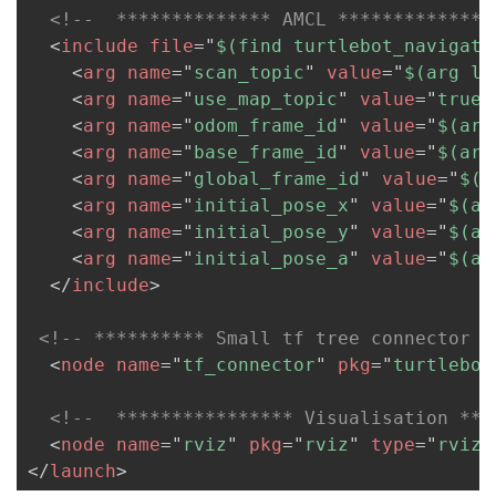
<!--  ************** AMCL **************
<
include
file
=
"
$(find turtlebot_navigati
<
arg
name
=
"
scan_topic
"
value
=
"
$(arg la
<
arg
name
=
"
use_map_topic
"
value
=
"
true
"
<
arg
name
=
"
odom_frame_id
"
value
=
"
$(arg
<
arg
name
=
"
base_frame_id
"
value
=
"
$(arg
<
arg
name
=
"
global_frame_id
"
value
=
"
$(a
<
arg
name
=
"
initial_pose_x
"
value
=
"
$(ar
<
arg
name
=
"
initial_pose_y
"
value
=
"
$(ar
<
arg
name
=
"
initial_pose_a
"
value
=
"
$(ar
</
include
>
<!-- ********** Small tf tree connector b
<
node
name
=
"
tf_connector
"
pkg
=
"
turtlebot
<!--  **************** Visualisation ***
<
node
name
=
"
rviz
"
pkg
=
"
rviz
"
type
=
"
rviz
"
</
launch
>