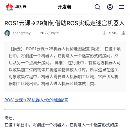
开发者
返
ROS1云课→29如何借助ROS实现走迷宫机器人
回
zhangrelay
2022/09/25
9.5k+
举
报
【摘要】 ROS1云课→28机器人代价地图配置 简述： 在这个项
目中，将创建一个机器人，它将进入一个迷宫形式的房间，然
后从另一个点离开房间。 详细： 在行业中，有些地方机器人可
个
以收集加工过的物体并将这些物体放入仓库。所以这里在这个
对象收集过程中，机器人需要进入机器加工区域，它应该从机
我
人
器加工区域出来。机器人进入机器区域本质上类...
的
主
ROS1云课→28机器人代价地图配置
开
页
简述：
在这个项目中，将创建一个机器人，它将进入一个迷宫形式的房
发