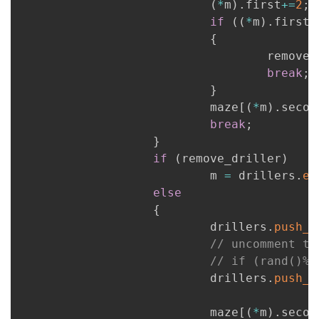
(
*
m
)
.
first
+=
2
;
if
(
(
*
m
)
.
first
>
{
                                   remove_
break
;
}
                           maze
[
(
*
m
)
.
secon
break
;
}
if
(
remove_driller
)
                           m 
=
 drillers
.
er
else
{
                           drillers
.
push_b
// uncomment th
// if (rand()%2
                           drillers
.
push_b
                           maze
[
(
*
m
)
.
secon