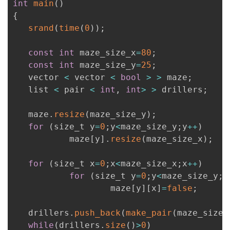
int
main
(
)
{
srand
(
time
(
0
)
)
;
const
int
 maze_size_x
=
80
;
const
int
 maze_size_y
=
25
;
   vector 
<
 vector 
<
bool
>
>
 maze
;
   list 
<
 pair 
<
int
,
int
>
>
 drillers
;
   maze
.
resize
(
maze_size_y
)
;
for
(
size_t y
=
0
;
y
<
maze_size_y
;
y
++
)
           maze
[
y
]
.
resize
(
maze_size_x
)
;
for
(
size_t x
=
0
;
x
<
maze_size_x
;
x
++
)
for
(
size_t y
=
0
;
y
<
maze_size_y
;
y
                   maze
[
y
]
[
x
]
=
false
;
   drillers
.
push_back
(
make_pair
(
maze_size_
while
(
drillers
.
size
(
)
>
0
)