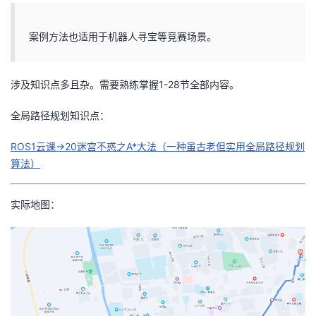
持
建
证
实
的
案例方法也适用于机器人寻宝等竞赛场景。
议
验
收
藏
涉及知识点多且杂。需要熟练掌握1-28节全部内容。
全局路径规划知识点：
ROS1云课→20迷宫不惑之A*大法（一种虽古老但实用全局路径规划
算法）
实际地图：