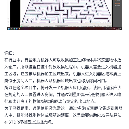
我
注
的
开
的
Programs
发
支
者
持
学
详细：
在行业中，有些地方机器人可以收集加工过的物体并将这些物体放
我
堂
入仓库。所以这里在这个对象收集过程中，机器人需要进入机器加
工区域，它应该从机器加工区域出来。机器人进入机器区域本质上
的
我
我
类似于房间入口，机器人从机器区域出来也称为房间出口。
所以在这个项目中，将开发一个机器人应用程序，该应用程序应该
技
的
的
我
在规定的入口位置进入房间，并通过测量距离来识别机器人进入路
径和离开房间的物体/墙壁的距离与规定的出口地点。
术
云
课
的
我
为了寻找距离，通常使用激光雷达。通过将 激光测距仪集成到机器
人中，将能够找到物体或墙壁的距离。这里需要借助ROS导航算法
支
声
程
认
的
我
在STDR模拟器上进出房间。