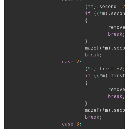
(
*
m
)
.
second
+=
2
;
if
(
(
*
m
)
.
second
{
                                   remove_
break
;
}
                           maze
[
(
*
m
)
.
secon
break
;
case
2
:
(
*
m
)
.
first
-=
2
;
if
(
(
*
m
)
.
first
<
{
                                   remove_
break
;
}
                           maze
[
(
*
m
)
.
secon
break
;
case
3
: