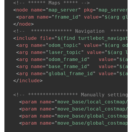
<!-- ****** Maps ***** -->
<
node
name
=
"
map_server
"
pkg
=
"
map_server
"
<
param
name
=
"
frame_id
"
value
=
"
$(arg glo
</
node
>
<!--  ************** Navigation  *******
<
include
file
=
"
$(find turtlebot_navigati
<
arg
name
=
"
odom_topic
"
value
=
"
$(arg odo
<
arg
name
=
"
laser_topic
"
value
=
"
$(arg la
<
arg
name
=
"
odom_frame_id
"
value
=
"
$(ar
<
arg
name
=
"
base_frame_id
"
value
=
"
$(ar
<
arg
name
=
"
global_frame_id
"
value
=
"
$(ar
</
include
>
<!-- ***************** Manually setting 
<
param
name
=
"
move_base/local_costmap/o
<
param
name
=
"
move_base/local_costmap/o
<
param
name
=
"
move_base/global_costmap/
<
param
name
=
"
move_base/global_costmap/