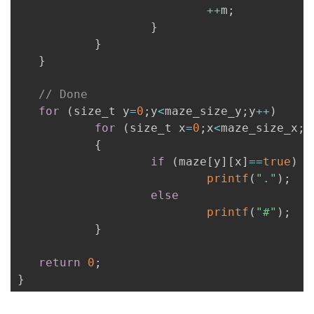
++
m
;
}
}
}
// Done 
for
(
size_t y
=
0
;
y
<
maze_size_y
;
y
++
)
for
(
size_t x
=
0
;
x
<
maze_size_x
;
x
{
if
(
maze
[
y
]
[
x
]
==
true
)
printf
(
"."
)
;
else
printf
(
"#"
)
;
}
return
0
;
}