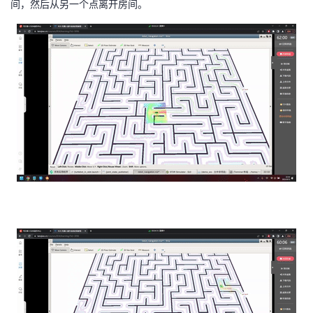
间，然后从另一个点离开房间。
者
我
的
我
博
的
我
客
论
的
我
坛
圈
的
我
子
直
的
我
我
播
活
的
我
动
关
的