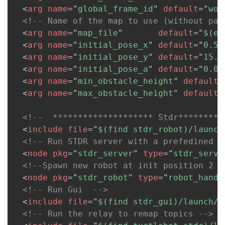
<
arg
name
=
"
global_frame_id
"
default
=
"
wor
<!-- Name of the map to use (without pat
<
arg
name
=
"
map_file
"
default
=
"
$(en
<
arg
name
=
"
initial_pose_x
"
default
=
"
0.5
"
<
arg
name
=
"
initial_pose_y
"
default
=
"
15.5
<
arg
name
=
"
initial_pose_a
"
default
=
"
0.0
"
<
arg
name
=
"
min_obstacle_height
"
default
=
<
arg
name
=
"
max_obstacle_height
"
default
=
<!--  ******************** Stdr*********
<
include
file
=
"
$(find stdr_robot)/launch
<!-- Run STDR server with a prefedined m
<
node
pkg
=
"
stdr_server
"
type
=
"
stdr_serve
<!--Spawn new robot at init position 2 2
<
node
pkg
=
"
stdr_robot
"
type
=
"
robot_handl
<!-- Run Gui  -->
<
include
file
=
"
$(find stdr_gui)/launch/s
<!-- Run the relay to remap topics -->