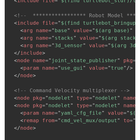
<
include
file
=
"
$(find turtlebot_stdr)/la
<!--  ***************** Robot Model ****
<
include
file
=
"
$(find turtlebot_bringup)
<
arg
name
=
"
base
"
value
=
"
$(arg base)
"
/
<
arg
name
=
"
stacks
"
value
=
"
$(arg stacks
<
arg
name
=
"
3d_sensor
"
value
=
"
$(arg 3d_
</
include
>
<
node
name
=
"
joint_state_publisher
"
pkg
=
"
<
param
name
=
"
use_gui
"
value
=
"
true
"
/>
</
node
>
<!-- Command Velocity multiplexer -->
<
node
pkg
=
"
nodelet
"
type
=
"
nodelet
"
name
=
<
node
pkg
=
"
nodelet
"
type
=
"
nodelet
"
name
=
<
param
name
=
"
yaml_cfg_file
"
value
=
"
$(f
<
remap
from
=
"
cmd_vel_mux/output
"
to
=
"
m
</
node
>