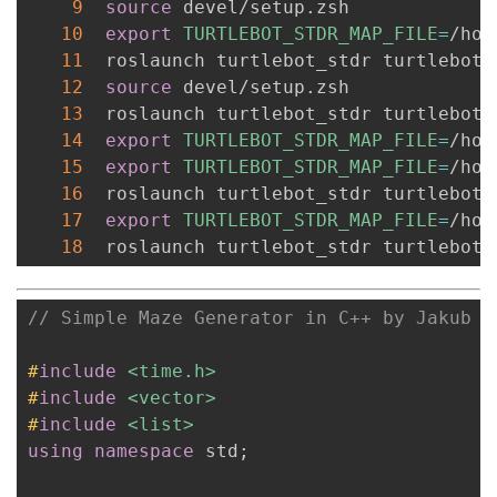
9
source
 devel/setup.zsh

10
export
TURTLEBOT_STDR_MAP_FILE
=
/hom
11
  roslaunch turtlebot_stdr turtlebot_i
12
source
 devel/setup.zsh

13
  roslaunch turtlebot_stdr turtlebot_i
14
export
TURTLEBOT_STDR_MAP_FILE
=
/hom
15
export
TURTLEBOT_STDR_MAP_FILE
=
/hom
16
  roslaunch turtlebot_stdr turtlebot_i
17
export
TURTLEBOT_STDR_MAP_FILE
=
/hom
18
  roslaunch turtlebot_stdr turtlebot_
// Simple Maze Generator in C++ by Jakub D
#
include
<time.h>
#
include
<vector>
#
include
<list>
using
namespace
 std
;