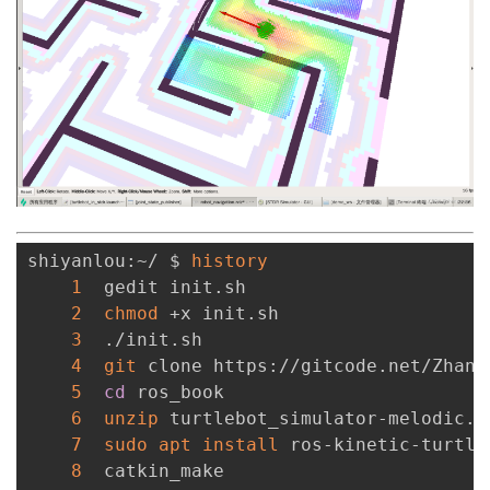
shiyanlou:~/ $ 
history
1
  gedit init.sh

2
chmod
 +x init.sh

3
  ./init.sh

4
git
 clone https://gitcode.net/Zhang
5
cd
 ros_book

6
unzip
 turtlebot_simulator-melodic.zi
7
sudo
apt
install
 ros-kinetic-turtle
8
  catkin_make
