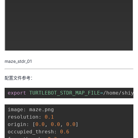
maze_stdr_01
配置文件参考：
export
TURTLEBOT_STDR_MAP_FILE
=
/home/shiya
image: maze.png

resolution: 
0.1
origin: 
[
0.0
, 
0.0
, 
0.0
]
occupied_thresh: 
0.6