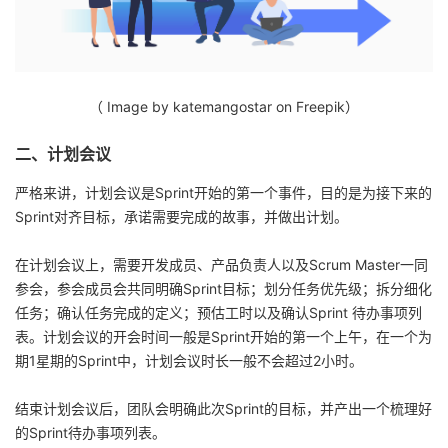
我
注
的
开
的
Programs
发
（
Image by katemangostar
on Freepik）
支
者
二、计划会议
持
学
严格来讲，计划会议是Sprint开始的第一个事件，目的是为接下来的
我
Sprint对齐目标，承诺需要完成的故事，并做出计划。
堂
的
我
在计划会议上，需要开发成员、产品负责人以及Scrum Master一同
我
参会，参会成员会共同明确Sprint目标；划分任务优先级；拆分细化
技
的
任务；确认任务完成的定义；预估工时以及确认Sprint 待办事项列
的
我
表。计划会议的开会时间一般是Sprint开始的第一个上午，在一个为
术
云
期1星期的Sprint中，计划会议时长一般不会超过2小时。
课
的
我
支
声
结束计划会议后，团队会明确此次Sprint的目标，并产出一个梳理好
程
认
的
我
的Sprint待办事项列表。