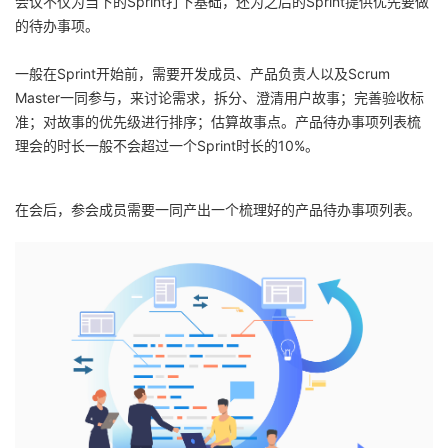
会议不仅为当下的Sprint打下基础，还为之后的Sprint提供优先要做
的待办事项。
者
一般在Sprint开始前，需要开发成员、产品负责人以及Scrum
我
Master一同参与，来讨论需求，拆分、澄清用户故事；完善验收标
准；对故事的优先级进行排序；估算故事点。产品待办事项列表梳
的
我
理会的时长一般不会超过一个Sprint时长的10%。
博
的
我
在会后，参会成员需要一同产出一个梳理好的产品待办事项列表。
客
论
的
我
坛
圈
的
我
子
直
的
我
我
播
活
的
我
动
关
的