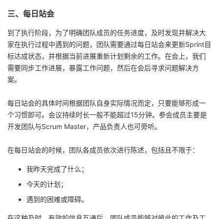
持
建
证
实
的
三、每日站会
议
验
收
到了执行阶段，为了明确团队成员的任务进度，及时发现并解决大
家在执行过程中遇到的问题，团队需要通过每日站会来更新Sprint目
藏
标达成状态，并根据当前进展重新计划剩余的工作。在会上，我们
需要同步工作进展，暴露工作问题，然后在会后寻求问题解决方
案。
每日站会的具体时间根据团队自身实际情况而定，只要能够形成一
个习惯即可。会议持续时长一般不能超过15分钟。参会成员主要是
开发团队与Scrum Master，产品负责人也可旁听。
在每日站会的时候，团队各成员依次进行陈述，包括且不限于：
我昨天完成了什么；
今天的计划；
遇到的困难或障碍。
在这种及时、有效的信息互通后，团队成员能够对彼此的工作及工