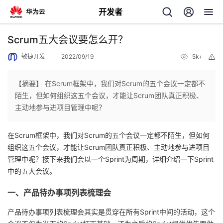
开发者
返
Scrum五大会议要怎么开？
回
敏捷开发
2022/09/19
5k+
举
报
【摘要】 在Scrum框架中，我们对Scrum的五个会议一定都不
陌生，但如何组织这五个会议，才能让Scrum团队真正积极、
主动地参与进项目管理中呢？
个
在Scrum框架中，我们对Scrum的五个会议一定都不陌生，但如何
我
人
组织这五个会议，才能让Scrum团队真正积极、主动地参与进项目
管理中呢？接下来我们会以一个Sprint为周期，详细介绍一下Sprint
的
主
中的五大会议。
开
页
一、产品待办事项列表梳理会
产品待办事项列表梳理会其实是贯穿在所有Sprint中间的活动，这个
发