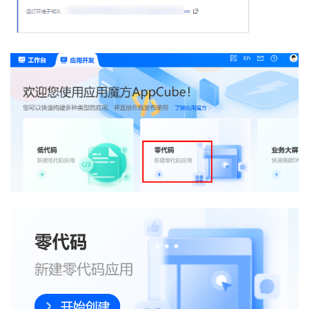
持
建
证
实
的
议
验
收
藏