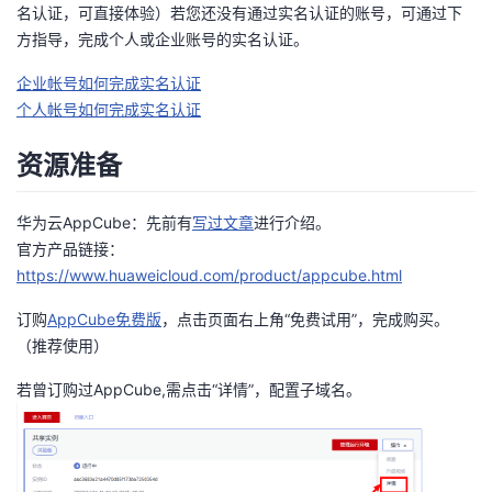
名认证，可直接体验）若您还没有通过实名认证的账号，可通过下
者
方指导，完成个人或企业账号的实名认证。
企业帐号如何完成实名认证
我
个人帐号如何完成实名认证
的
我
资源准备
博
的
我
华为云AppCube：先前有
写过文章
进行介绍。
官方产品链接：
客
论
的
我
https://www.huaweicloud.com/product/appcube.html
坛
圈
的
我
订购
AppCube免费版
，点击页面右上角“免费试用”，完成购买。
（推荐使用）
子
直
的
我
若曾订购过AppCube,需点击“详情”，配置子域名。
我
播
活
的
我
动
关
的