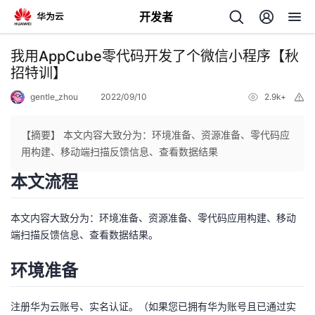
开发者
返
我用AppCube零代码开发了个微信小程序【秋
回
招特训】
gentle_zhou
2022/09/10
2.9k+
举
报
【摘要】 本文内容大致分为：环境准备、资源准备、零代码应
用构建、移动端扫描反馈信息、查看数据结果
个
本文流程
我
人
本文内容大致分为：环境准备、资源准备、零代码应用构建、移动
端扫描反馈信息、查看数据结果。
的
主
环境准备
开
页
发
注册华为云账号、实名认证。（如果您已拥有华为账号且已通过实