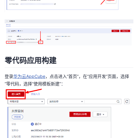
我
注
的
开
的
Programs
发
支
者
持
学
零代码应用构建
我
堂
登录
华为云AppCube
，点击进入“首页”，在“应用开发”页面，选择
的
我
我
“零代码，选择“使用模板新建”：
技
的
的
我
术
云
课
的
我
支
声
程
认
的
我