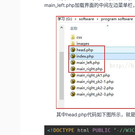
main_left.php加载界面的中间左边菜单
其中head.php代码如下图所示，就是H
<
!
DOCTYPE
 html 
PUBLIC
"-//W3C