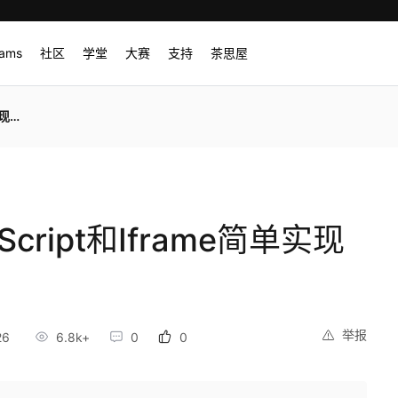
rams
社区
学堂
大赛
支持
茶思屋
效果
cript和Iframe简单实现
举报
26
6.8k+
0
0