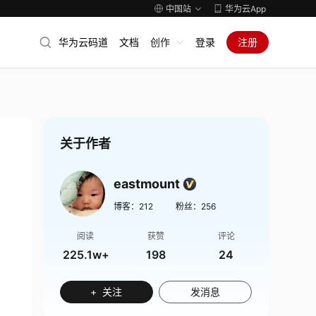
中国站
华为云App
华为云码道
文档
创作
登录
注册
关于作者
eastmount
博客：
212
粉丝：
256
阅读
获赞
评论
225.1w+
198
24
+ 关注
发消息