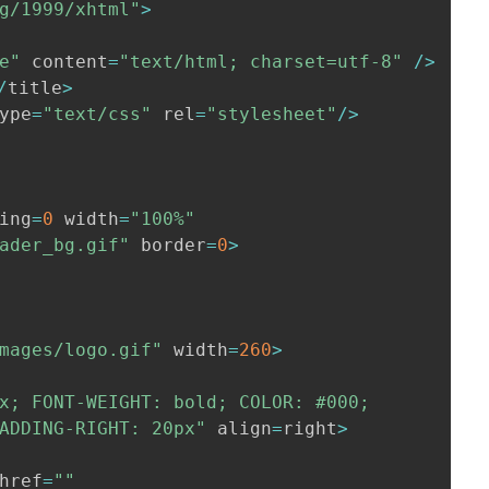
g/1999/xhtml"
>
e"
 content
=
"text/html; charset=utf-8"
/
>
/
title
>
ype
=
"text/css"
 rel
=
"stylesheet"
/
>
ing
=
0
 width
=
"100%"
ader_bg.gif"
 border
=
0
>
mages/logo.gif"
 width
=
260
>
x; FONT-WEIGHT: bold; COLOR: #000;

; PADDING-RIGHT: 20px"
 align
=
right
>
href
=
""