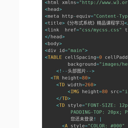
<
html xmlns
=
"http://www.w3.or
<
head
>
<
meta http
-
equiv
=
"Content-Typ
<
title
>
《分布式系统》精品课程学习
<
<
link  href
=
"css/mycss.css"
 t
<
/
head
>
<
body
>
<
div id
=
"main"
>
<
TABLE
 cellSpacing
=
0
 cellPadd
		background
=
"images/he
<
!
--
头部图片
--
>
<
TR
 height
=
80
>
<
TD
 width
=
260
>
<
IMG
 height
=
80
 src
=
"i
<
/
TD
>
<
TD
 style
=
"FONT-SIZE: 12p
    	 PADDING-TOP: 20px
    	 您还未登录
!
|
<
A
 style
=
"COLOR: #000"
 