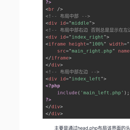
?>
<
br
/>
<!-- 布局中部 -->
<
div
id
=
"
middle
"
>
<!-- 布局中部右边 否则总是显示在左边之
<
div
id
=
"
index_right
"
>
<
iframe
height
=
"
100%
"
width
=
"
src
=
"
main_right.php
"
name
</
iframe
>
</
div
>
<!-- 布局中部左边 -->
<
div
id
=
"
index_left
"
>
<?php
include
(
'main_left.php'
)
;
?>
</
div
>
</
div
>
主要是通过head.php布局该界面的头部，