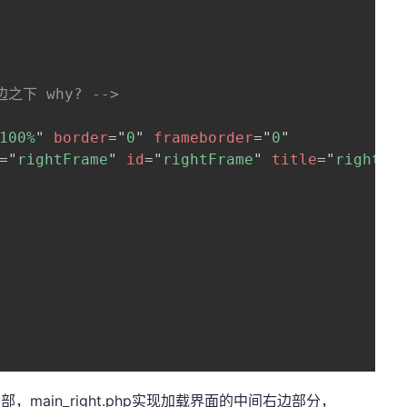
下 why? -->
100%
"
border
=
"
0
"
frameborder
=
"
0
"
=
"
rightFrame
"
id
=
"
rightFrame
"
title
=
"
rightFr
main_right.php实现加载界面的中间右边部分，