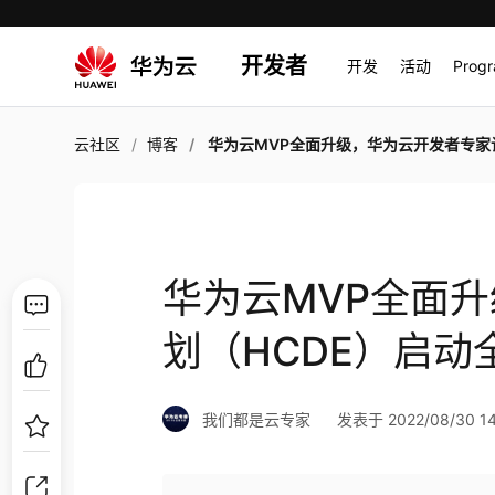
开发者
开发
活动
Prog
云社区
博客
华为云MVP全面升级，华为云开发者专家计划（HCDE）启动全球招
华为云MVP全面
划（HCDE）启动
我们都是云专家
发表于 2022/08/30 14