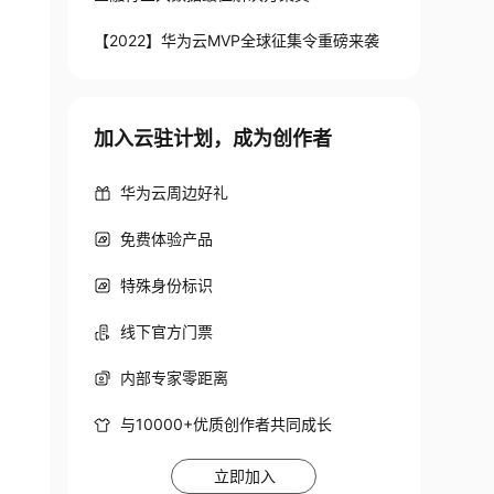
【2022】华为云MVP全球征集令重磅来袭
加入云驻计划，成为创作者
华为云周边好礼
免费体验产品
特殊身份标识
线下官方门票
内部专家零距离
与10000+优质创作者共同成长
立即加入