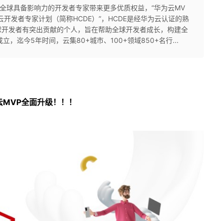
给全球具备影响力的开发者专家带来更多优质权益，“华为云MV
云开发者专家计划（简称HCDE）”，HCDE是经华为云认证的熟
球开发者有突出贡献的个人，旨在帮助全球开发者成长，构建全
立，迄今5年时间，云集80+城市、100+领域850+名行...
云MVP全面升级！！！