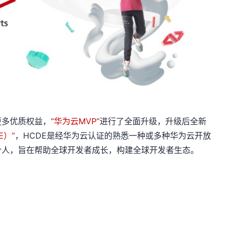
更多优质权益，
“华为云
MVP”
进行了全面升级，升级后全新
E
）”
，
HCDE
是经华为云认证的熟悉一种或多种华为云开放
个人，旨在帮助全球开发者成长，构建全球开发者生态。