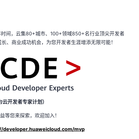
年时间，云集
80+
城市、
100+
领域
850+
名行业顶尖开发者
成长、商业成功机会，为您开发者生涯增添无限可能！
为云开发者专家计划）
益等您来探索，欢迎加入！
://developer.huaweicloud.com/mvp