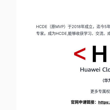
HCDE（原
MVP
）于
2018
年成立，迄今
5
专家。成为
HCDE,
能够收获学习、交流、
（华
更多专属权
官网申请链接：
https