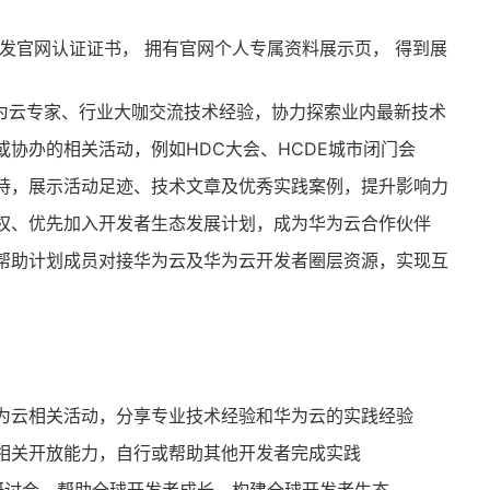
颁发官网认证证书， 拥有官网个人专属资料展示页， 得到展
为云专家、行业大咖交流技术经验，协力探索业内最新技术
或协办的相关活动，例如
HDC
大会、
HCDE
城市闭门会
持，展示活动足迹、技术文章及优秀实践案例，提升影响力
权、优先加入开发者生态发展计划，成为华为云合作伙伴
帮助计划成员对接华为云及华为云开发者圈层资源，实现互
为云相关活动，分享专业技术经验和华为云的实践经验
相关开放能力，自行或帮助其他开发者完成实践
研讨会，帮助全球开发者成长，构建全球开发者生态