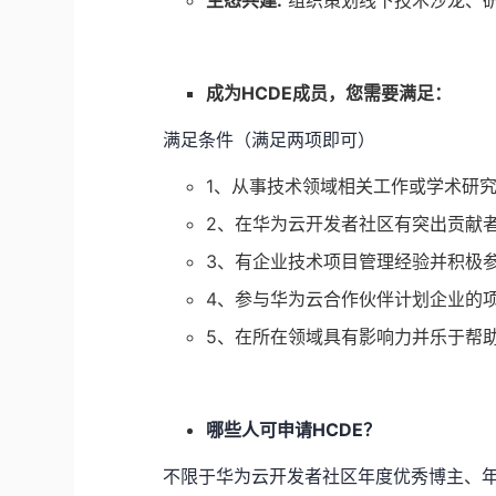
成为
HCDE
成员，您需要满足：
满足条件（满足两项即可）
1、从事技术领域相关工作或学术研
2、在华为云开发者社区有突出贡献
3、有企业技术项目管理经验并积极
4、参与华为云合作伙伴计划企业的
5、在所在领域具有影响力并乐于帮
哪些人可申请
HCDE
？
不限于华为云开发者社区年度优秀博主、