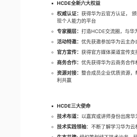
HCDE
全新六大权益
权威认证：
获得华为云官方认证， 
现个人能力的平台
专家圈层：
打造
HCDE
交流圈，与华
活动特邀：
优先获邀参加华为云主办
官方宣传：
获得官方媒体渠道宣传支
商务合作：
优先获得华为云商务合作
资源对接：
整合成员企业优质资源，
利共赢
HCDE
三大使命
技术布道：
以嘉宾或讲师身份出席华
技术实践领袖
：不断了解学习华为云
生态共建
:
组织策划线下技术沙龙、