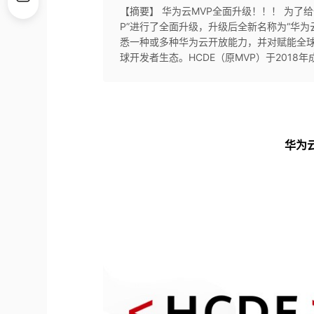
【摘要】 华为云MVP全面升级！！！ 为了
P”进行了全面升级，升级后全新名称为“华为
悉一种或多种华为云开放能力，并对赋能全
球开发者生态。HCDE（原MVP）于2018年成
华为