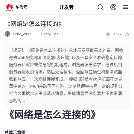
开发者
返
《网络是怎么连接的》
回
Echo_Wish
2022/08/30
3.1k+
举
报
【摘要】 《网络是怎么连接的》总体示意图最基本的说，网络
是由web服务器和浏览器(客户端) 以及一套安全准确稳定传输
服务器和客户端信息的机制组成。浏览器发出请求，通过机制
个
服务器接收到请求，然后处理请求，返回响应通过机制浏览器
收到响应，一次网络连接完成。 梗概 第1章Web浏览器在浏览
我
人
器中输入一串url并敲下回车时，浏览器便会按照一定的规则分
析含义根据含义生成请求消息，生成消息后浏览器并不负责消
的
主
息的传...
《网络是怎么连接的》
开
页
发
总体示意图