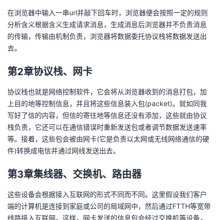
我
注
的
开
在浏览器中输入一串url并敲下回车时，浏览器便会按照一定的规则
分析含义根据含义生成请求消息，生成消息后浏览器并不负责消息
的
Programs
发
的传输，传输由机制负责，浏览器将数据委托协议栈将数据发送出
去。
支
者
第2章协议栈、网卡
持
学
协议栈也就是网络控制软件，它会将从浏览器收到的消息打包，加
上目的地等控制信息，并且将这些信息装入包(packet)。就如同我
我
堂
写好了信的内容，但信的寄往地等信息还没有添加，这些就由协议
栈负责，它还可以在通信错误时重新发送包或者调节数据发送速率
的
我
我
等。接着，这些包会被由网卡(它是负责以太网或无线网络通信的硬
件)转换成电信并通过网线发送出去。
技
的
的
我
第3章集线器、交换机、路由器
术
云
课
的
我
这些设备会根据接入互联网的形式不同而不同。这里假设我们客户
支
声
程
认
的
我
端的计算机是连接到家庭或公司的局域网中，然后通过FTTH等宽带
线路接入互联网。这样，网卡发送的信息包会经过交换机等设备，