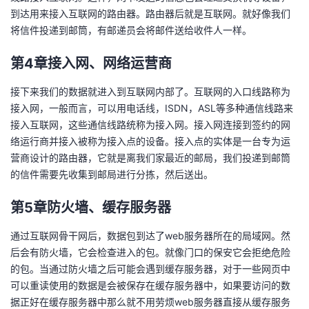
持
建
证
实
的
到达用来接入互联网的路由器。路由器后就是互联网。就好像我们
将信件投递到邮筒，有邮递员会将邮件送给收件人一样。
议
验
收
第4章接入网、网络运营商
藏
接下来我们的数据就进入到互联网内部了。互联网的入口线路称为
接入网，一般而言，可以用电话线，ISDN，ASL等多种通信线路来
接入互联网，这些通信线路统称为接入网。接入网连接到签约的网
络运行商并接入被称为接入点的设备。接入点的实体是一台专为运
营商设计的路由器，它就是离我们家最近的邮局，我们投递到邮筒
的信件需要先收集到邮局进行分拣，然后送出。
第5章防火墙、缓存服务器
通过互联网骨干网后，数据包到达了web服务器所在的局域网。然
后会有防火墙，它会检查进入的包。就像门口的保安它会拒绝危险
的包。当通过防火墙之后可能会遇到缓存服务器，对于一些网页中
可以重读使用的数据是会被保存在缓存服务器中，如果要访问的数
据正好在缓存服务器中那么就不用劳烦web服务器直接从缓存服务