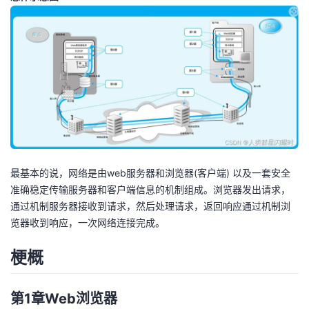
者
我
的
我
博
的
我
客
论
的
我
最基本的说，网络是由web服务器和浏览器(客户端) 以及一套安全
准确稳定传输服务器和客户端信息的机制组成。浏览器发出请求，
坛
圈
的
我
通过机制服务器接收到请求，然后处理请求，返回响应通过机制浏
览器收到响应，一次网络连接完成。
子
直
的
我
梗概
我
播
活
的
我
动
关
的
第1章Web浏览器