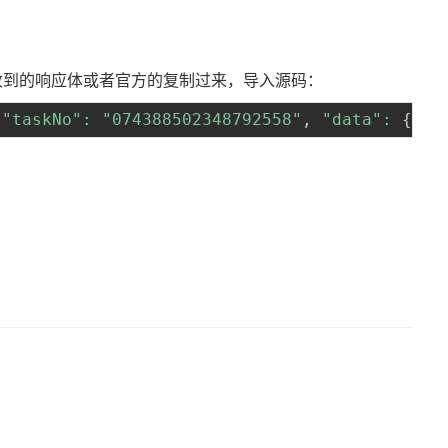
收到的响应体或者官方的复制过来，导入源码：
"taskNo"
:
"074388502348792558"
,
"data"
:
{
"e