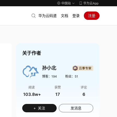
中国站
华为云App
华为云码道
文档
登录
注册
关于作者
孙小北
博客：
194
粉丝：
51
阅读
获赞
评论
103.8w+
17
6
+ 关注
发消息