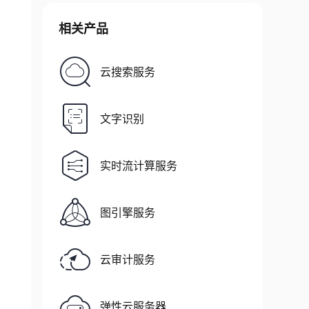
相关产品
云搜索服务
xpressCode"
:
"yuantong"
,
"expressName"
:
"圆通
文字识别
实时流计算服务
图引擎服务
云审计服务
弹性云服务器