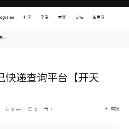
rograms
社区
学堂
大赛
支持
茶思屋
战】
自己快递查询平台【开天
举报
1.1w+
0
1