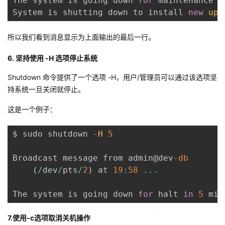
The system is going down 
for
 maintenance 
i
System is shutting down to install 
new
upd
所以我们看到消息显示为上面输出的最后一行。
6. 坚持使用 -H 选项停止系统
Shutdown 命令提供了一个选项 -H，用户/管理员可以通过该选项坚
持系统一旦关闭就停止。
这是一个例子：
$ sudo shutdown 
-
H
5
Broadcast message from admin@dev
-
db
(
/
dev
/
pts
/
2
)
 at 
19
:
58
...
The system is going down 
for
 halt 
in
5
 min
7.使用-c选项取消关机操作