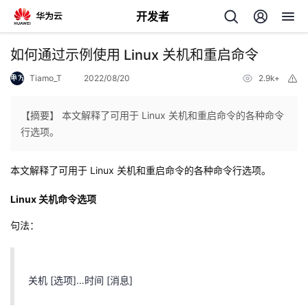
开发者
返
如何通过示例使用 Linux 关机和重启命令
回
Tiamo_T
2022/08/20
2.9k+
举
报
【摘要】 本文解释了可用于 Linux 关机和重启命令的各种命令
行选项。
个
本文解释了可用于 Linux 关机和重启命令的各种命令行选项。
我
人
Linux 关机命令选项
句法：
的
主
开
页
关机 [选项]…时间 [消息]
发