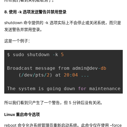
8. 使用 -k 选项发送警告并禁用登录
shutdown 命令提供的 -k 选项实际上不会停止或关闭系统，而只是
发送警告并禁用登录。
这是一个例子：
$ sudo shutdown 
-
k 
5
Broadcast message from admin@dev
-
db
(
/
dev
/
pts
/
2
)
 at 
20
:
04
...
The system is going down 
for
 maintenance 
i
所以我们看到只产生了一个警告，但 5 分钟后没有关闭。
Linux 重启命令选项
reboot 命令允许系统管理员重新启动系统。此命令仅在使用 –force