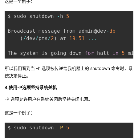
这是一个例子：
持
建
证
实
的
$ sudo shutdown 
-
h 
5
议
验
收
Broadcast message from admin@dev
-
db
藏
(
/
dev
/
pts
/
2
)
 at 
19
:
51
...
The system is going down 
for
 halt 
in
5
 min
所以我们看到当 -h 选项被传递给我机器上的 shutdown 命令时，系
统决定停止。
4.使用-P选项坚持系统关机
-P 选项允许用户在系统关闭后坚持关闭电源。
这是一个例子：
$ sudo shutdown 
-
P
5