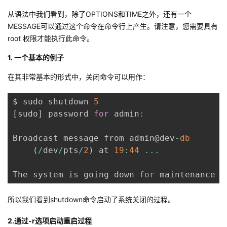
从语法中我们看到，除了OPTIONS和TIME之外，还有一个
者
MESSAGE可以通过这个命令在命令行上产生。请注意，您需要具有
root 权限才能执行此命令。
我
1. 一个基本的例子
的
我
在其非常基本的形式中，关闭命令可以用作：
博
的
我
$ sudo shutdown 
5
[
sudo
]
 password 
for
 admin
:
客
论
的
我
Broadcast message from admin@dev
-
db
坛
圈
的
我
(
/
dev
/
pts
/
2
)
 at 
19
:
44
...
子
直
的
我
The system is going down 
for
 maintenance 
i
我
播
活
的
所以我们看到shutdown命令启动了系统关闭的过程。
我
动
关
的
2.通过-r选项启动重启过程