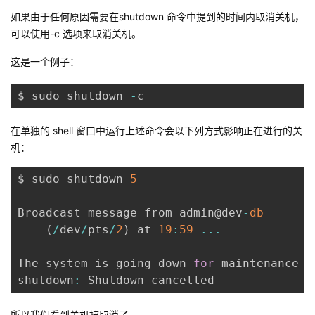
如果由于任何原因需要在shutdown 命令中提到的时间内取消关机，
可以使用-c 选项来取消关机。
这是一个例子：
$ sudo shutdown 
-
c
在单独的 shell 窗口中运行上述命令会以下列方式影响正在进行的关
机：
$ sudo shutdown 
5
Broadcast message from admin@dev
-
db
(
/
dev
/
pts
/
2
)
 at 
19
:
59
...
The system is going down 
for
 maintenance 
i
shutdown
:
 Shutdown cancelled
所以我们看到关机被取消了。