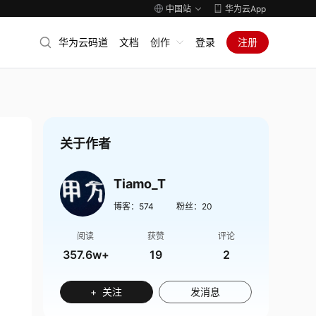
中国站
华为云App
华为云码道
文档
创作
登录
注册
关于作者
Tiamo_T
博客：
574
粉丝：
20
阅读
获赞
评论
357.6w+
19
2
+ 关注
发消息