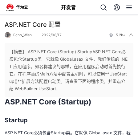
开发者
返
ASP.NET Core 配置
回
Echo_Wish
2022/08/17
5.2k+
举
报
【摘要】 ASP.NET Core (Startup) StartupASP.NET Core必
须包含Startup类。它就像 Global.asax 文件，我们传统的 .NE
T 应用程序。如名称建议的那样，在应用程序启动时首先执行
个
它。在程序类的Main方法中配置主机时，可以使用**UseStart
up()**扩展方法配置启动类。请查看下面的程序类，并重点介
我
人
绍 WebBuilder.UseStart...
ASP.NET
Core (Startup)
的
主
开
页
Startup
ASP.NET
Core必须包含Startup类。它就像 Global.asax 文件，我
发