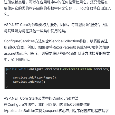
注册依赖类后，可以在应用程序中的任何位置使用它。您只需要在
持
建
证
实
的
要使用它的类的构造函数的参数中包含它即可。 IoC容器将自动注入
它。
议
验
收
ASP.NET
Core将依赖类称为服务。因此，每当您阅读“服务”，然后
藏
将其理解为将在其他一些类中使用的类。
ConfigureServices方法包含IServiceCollection参数，以将服务注
册到IoC容器。例如，如果要将RazorPages服务或MVC服务添加到
asp.net核心应用程序，则需要将这些服务添加到该方法接受的参数
中，如下图所示。
ASP.NET
Core Startup类中的Configure()方法
在Configure方法中，我们可以使用内置IoC容器提供的
IApplicationBuilder实例为asp.net核心应用程序配置应用程序请求