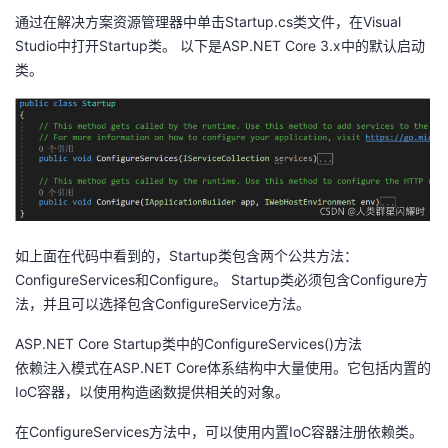
我
注
的
通过在解决方案资源管理器中单击Startup.cs类文件，在Visual
开
Studio中打开Startup类。
以下是ASP.NET
Core 3.x中的默认启动
的
类。
Programs
发
支
者
持
学
我
堂
如上面在代码中看到的，Startup类包含两个公共方法：
的
我
我
ConfigureServices和Configure。 Startup类必须包含Configure方
法，并且可以选择包含ConfigureService方法。
技
的
的
我
ASP.NET
Core Startup类中的ConfigureServices()方法
术
云
课
的
我
依赖注入模式在ASP.NET
Core体系结构中大量使用。它包括内置的
IoC容器，以使用构造函数提供相关的对象。
支
声
程
认
的
我
在ConfigureServices方法中，可以使用内置IoC容器注册依赖类。