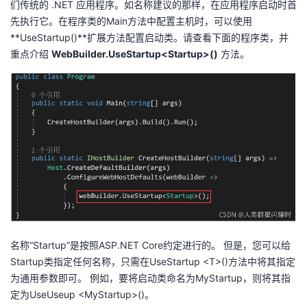
们传统的 .NET 应用程序。如名称建议的那样，在应用程序启动时首
先执行它。在程序类的Main方法中配置主机时，可以使用
者
**UseStartup()**扩展方法配置启动类。请查看下面的程序类，并
重点介绍
WebBuilder.UseStartup<Startup>()
方法。
我
的
我
博
的
我
客
论
的
我
坛
圈
的
我
子
直
的
我
名称“Startup”
是按照ASP.NET
Core约定进行的。 但是，您可以给
我
播
活
的
Startup类指定任何名称，只需在UseStartup <T>()方法中将其指定
为通用参数即可。 例如，要将启动类命名为MyStartup，则将其指
我
动
关
的
定为UseUseup <MyStartup>()。