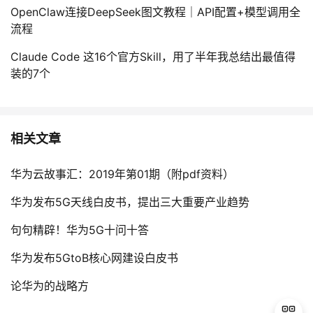
持
建
证
实
的
OpenClaw连接DeepSeek图文教程｜API配置+模型调用全
流程
议
验
收
Claude Code 这16个官方Skill，用了半年我总结出最值得
装的7个
藏
相关文章
华为云故事汇：2019年第01期（附pdf资料）
华为发布5G天线白皮书，提出三大重要产业趋势
句句精辟！华为5G十问十答
华为发布5GtoB核心网建设白皮书
论华为的战略方