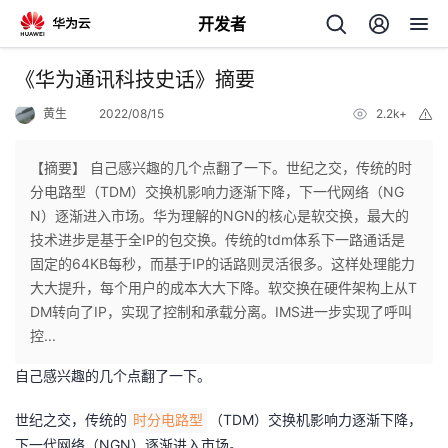
开发者
返
《华为通讯科技史话》摘要
回
黄生
2022/08/15
2.2k+
举
报
【摘要】 自己感兴趣的几个点翻了一下。世纪之交，传统的时
分电路型（TDM）交换机影响力逐渐下降，下一代网络（NG
N）逐渐进入市场。华为理解的NGN的核心是软交换，最大的
个
技术进步是基于全IP的包交换。传统的tdm体系下一路通话是
固定的64KB每秒，而基于IP的话路则灵活很多。这样处理能力
我
人
大大提升，每个用户的成本大大下降。软交换在硬件架构上从T
DM转向了IP，实现了控制和承载分离。IMS进一步实现了呼叫
的
主
控...
自己感兴趣的几个点翻了一下。
开
页
世纪之交，传统的
（TDM）交换机影响力逐渐下降，
时分电路型
发
下一代网络（NGN）逐渐进入市场。