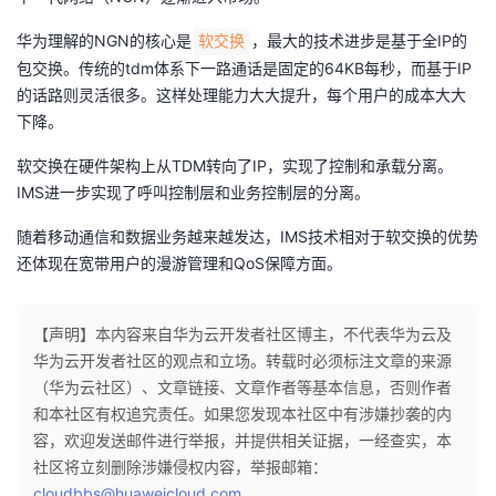
者
华为理解的NGN的核心是
，最大的技术进步是基于全IP的
软交换
包交换。传统的tdm体系下一路通话是固定的64KB每秒，而基于IP
我
的话路则灵活很多。这样处理能力大大提升，每个用户的成本大大
下降。
的
我
软交换在硬件架构上从TDM转向了IP，实现了控制和承载分离。
IMS进一步实现了呼叫控制层和业务控制层的分离。
博
的
我
随着移动通信和数据业务越来越发达，IMS技术相对于软交换的优势
客
论
的
我
还体现在宽带用户的漫游管理和QoS保障方面。
坛
圈
的
我
【声明】本内容来自华为云开发者社区博主，不代表华为云及
子
直
的
我
华为云开发者社区的观点和立场。转载时必须标注文章的来源
（华为云社区）、文章链接、文章作者等基本信息，否则作者
我
播
活
的
和本社区有权追究责任。如果您发现本社区中有涉嫌抄袭的内
容，欢迎发送邮件进行举报，并提供相关证据，一经查实，本
我
动
关
的
社区将立刻删除涉嫌侵权内容，举报邮箱：
cloudbbs@huaweicloud.com