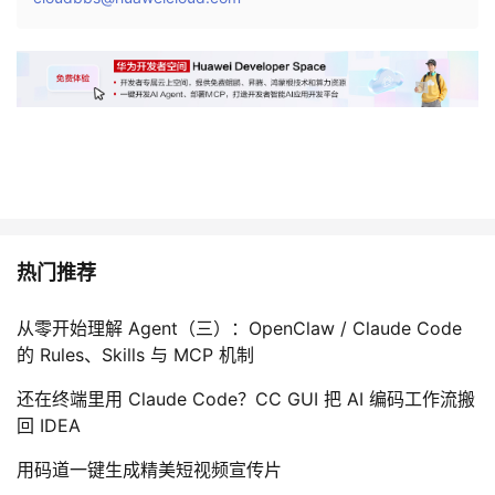
我
注
的
开
的
Programs
发
支
者
持
学
我
堂
热门推荐
的
我
我
从零开始理解 Agent（三）：OpenClaw / Claude Code
技
的
的
我
的 Rules、Skills 与 MCP 机制
还在终端里用 Claude Code？CC GUI 把 AI 编码工作流搬
术
云
课
的
我
回 IDEA
支
声
程
认
的
我
用码道一键生成精美短视频宣传片