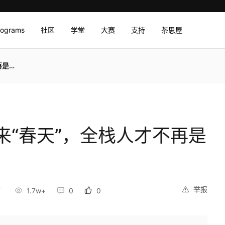
rograms
社区
学堂
大赛
支持
茶思屋
题！
来“春天”，全栈人才不再是
举报
7
1.7w+
0
0