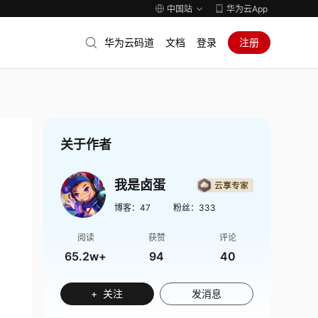
中国站
华为云App
华为云码道
文档
登录
注册
关于作者
我是卤蛋
博客：
47
粉丝：
333
阅读
获赞
评论
65.2w+
94
40
+ 关注
发消息