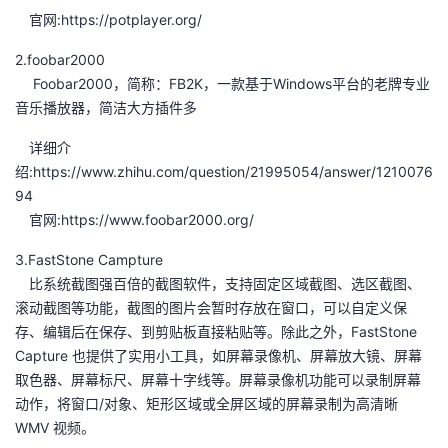
持
建
证
实
的
官网:https://potplayer.org/
议
2.foobar2000
验
收
​ Foobar2000，简称：FB2K，一款基于Windows平台的老牌专业
音乐播放器，简洁大方插件多
藏
​ 详细介
绍:https://www.zhihu.com/question/21995054/answer/1210076
94
官网:https://www.foobar2000.org/
3.FastStone Campture
比系统截图强百倍的截图软件，支持固定区域截图、选区截图、
滚动截图等功能，截图的图片会暂时存放在窗口，可以自定义保
存、编辑后在保存、到剪贴板直接粘贴等。除此之外，FastStone
Capture 也提供了实用小工具，如屏幕录像机、屏幕放大镜、屏幕
取色器、屏幕标尺、屏幕十字线等。屏幕录像机功能可以录制屏幕
动作，将窗口/对象、矩形区域或全屏区域的屏幕录制为高清晰
WMV 视频。