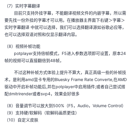
（7）实时字幕翻译
我
注
的
开
​ 目前只支持外挂字幕，不能翻译视频文件的内嵌字幕，所以需
要先找一份外挂的字幕才可以用。在播放器主界面下右键＞字幕＞
的
Programs
发
实时字幕翻译 中就可以选择，我们可以选择翻译源如谷歌必应等，
也可以选择双语对照和仅显示翻译内容。
支
者
（8）视频补帧功能
持
学
​ potplayer支持倍帧模式，F5进入参数选项即可设置，原本24
帧的视频可以直接翻倍到48帧，
我
堂
​ 不过这种补帧方式体验上提升不算大，真正高级一些的补帧技
的
我
术，是利用amd显卡专用的Bluesky Frame Rate Converte,在AMD
我
驱动中开启补帧功能后,并在potplayer中启用插件;或者自己尝试搭
技
的
配dmitrirender或者svp4，效果会好很多
的
我
（8）音量调节可以放大到500%（F5，Audio，Volume Control）
术
云
课
的
我
（9）支持硬/软解码（软解码画质更佳）
（10）自定义皮肤
支
声
程
认
的
我