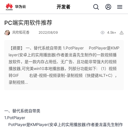
开发者
返
PC端实用软件推荐
回
风吹稻花香
2022/08/09
4.5k+
举
报
【摘要】 一、替代系统自带类 1.PotPlayer ​ PotPlayer是KMP
layer(安卓上的实用播放器)作者姜龙喜先生制作的一款视频播
放软件，是一款内存占用低、无广告、且功能非常强大的视频
个
播放器,可完美win10本地播放器，列部分功能如下: （1）视频
转GIF ​ 右键-视频–视频录制-录制视频（快捷键ALT+C），
我
人
录制视频...
的
主
开
页
一、替代系统自带类
1.PotPlayer
发
​ PotPlayer是KMPlayer(安卓上的实用播放器)作者姜龙喜先生制作