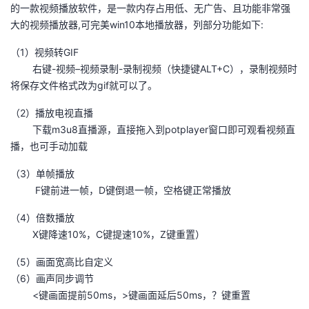
的一款视频播放软件，是一款内存占用低、无广告、且功能非常强
者
大的视频播放器,可完美win10本地播放器，列部分功能如下:
（1）视频转GIF
我
​ 右键-视频–视频录制-录制视频（快捷键ALT+C），录制视频时
将保存文件格式改为gif就可以了。
的
我
（2）播放电视直播
博
的
我
​ 下载m3u8直播源，直接拖入到potplayer窗口即可观看视频直
播，也可手动加载
客
论
的
我
（3）单帧播放
​ F键前进一帧，D键倒退一帧，空格键正常播放
坛
圈
的
我
（4）倍数播放
子
直
的
我
​ X键降速10%，C键提速10%，Z键重置）
我
播
活
的
（5）画面宽高比自定义
（6）画声同步调节
我
动
关
的
​ <键画面提前50ms，>键画面延后50ms，？键重置