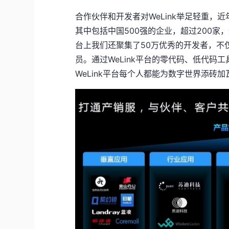
合作伙伴和开发者对WeLink举足轻重，近
其中包括中国500强的企业，超过200家，通
台上我们还聚集了50万优秀的开发者，不仅
员。通过WeLink平台的零代码、低代
WeLink平台每个人都能为数字世界添砖