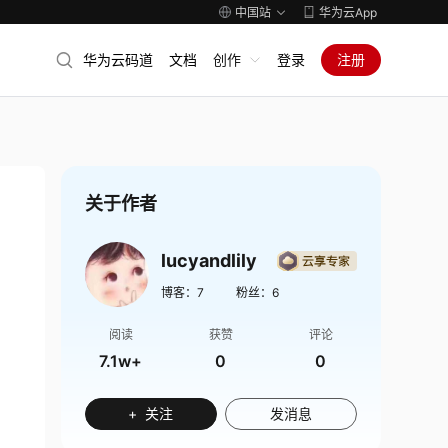
中国站
华为云App
华为云码道
文档
创作
登录
注册
关于作者
lucyandlily
博客：
7
粉丝：
6
阅读
获赞
评论
7.1w+
0
0
+ 关注
发消息