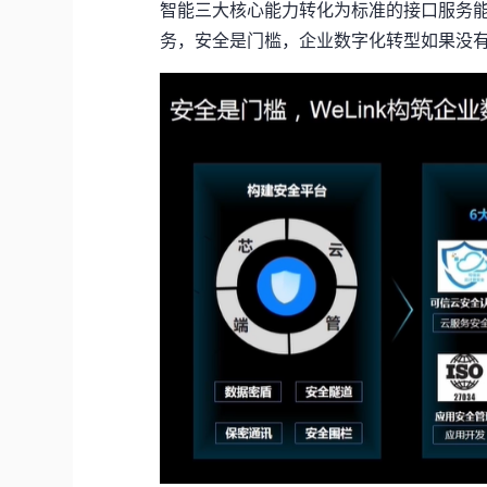
智能三大核心能力转化为标准的接口服务
务，安全是门槛，企业数字化转型如果没