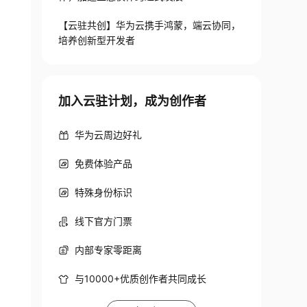
【云驻共创】华为云携手鸿蒙，端云协同，
培养创新型开发者
加入云驻计划，成为创作者
华为云周边好礼
免费体验产品
特殊身份标识
线下官方门票
内部专家零距离
与10000+优质创作者共同成长