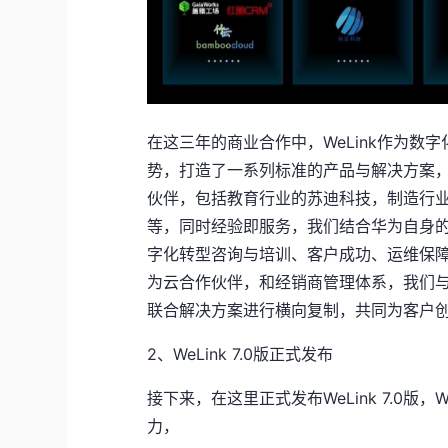
在这三年的商业合作中，WeLink作为
势，打造了一系列标准的产品与解决方案，包
伙伴，包括教育行业的苏迪科技，制造行
等，同时经验即服务，我们结合华为自身
字化转型咨询与培训、客户成功、运维保
为云合作伙伴，和经销商管理体系，我们
联合解决方案进行横向复制，共同为客户
2、WeLink 7.0版正式发布
接下来，在这里正式发布WeLink 7.0版
力，