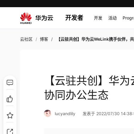
开发者
开发
活动
Prog
云社区
博客
【云驻共创】华为云WeLink携手伙伴，共建协同办公
【云驻共创】华为云
协同办公生态
lucyandlily
发表于 2022/07/30 14:38: