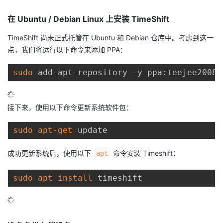
的
Programs
发
者
在 Ubuntu / Debian Linux 上安装 TimeShift
TimeShift 尚未正式托管在 Ubuntu 和 Debian 仓库中。考虑到这一
支
者
我
点，我们将运行以下命令来添加 PPA：
持
学
的
我
sudo
我
堂
博
的
我
接下来，使用以下命令更新系统软件包：
的
我
客
论
的
我
我
sudo
apt-get
技
的
坛
圈
的
我
的
我
成功更新系统后，使用以下
命令安装 Timeshift：
apt
术
云
子
直
的
我
课
的
我
sudo
apt
install
支
声
播
活
的
程
认
的
我
持
建
动
关
证
实
的