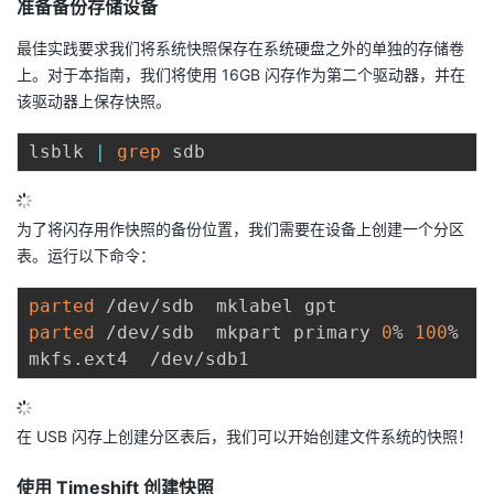
准备备份存储设备
议
注
验
收
最佳实践要求我们将系统快照保存在系统硬盘之外的单独的存储卷
上。对于本指南，我们将使用 16GB 闪存作为第二个驱动器，并在
藏
该驱动器上保存快照。
lsblk 
|
grep
为了将闪存用作快照的备份位置，我们需要在设备上创建一个分区
表。运行以下命令：
parted
parted
 /dev/sdb  mkpart primary 
0
% 
100
%

在 USB 闪存上创建分区表后，我们可以开始创建文件系统的快照！
使用 Timeshift 创建快照