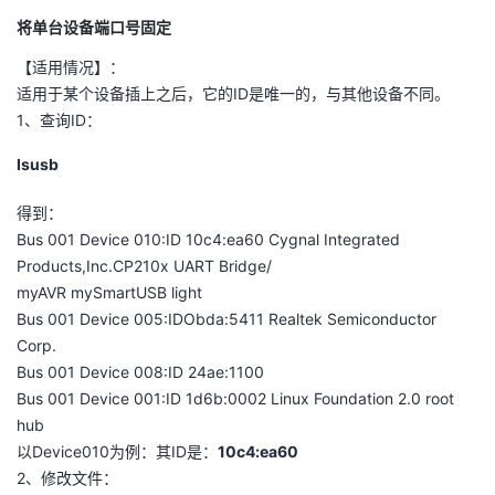
将单台设备端口号固定
者
【适用情况】：
我
适用于某个设备插上之后，它的ID是唯一的，与其他设备不同。
1、查询ID：
的
我
Isusb
博
的
我
得到：
Bus 001 Device 010:ID 10c4:ea60 Cygnal Integrated
客
论
的
我
Products,Inc.CP210x UART Bridge/
myAVR mySmartUSB light
坛
圈
的
我
Bus 001 Device 005:IDObda:5411 Realtek Semiconductor
Corp.
子
直
的
我
Bus 001 Device 008:ID 24ae:1100
Bus 001 Device 001:ID 1d6b:0002 Linux Foundation 2.0 root
我
播
活
的
hub
以Device010为例：其ID是：
10c4:ea60
我
动
关
的
2、修改文件：