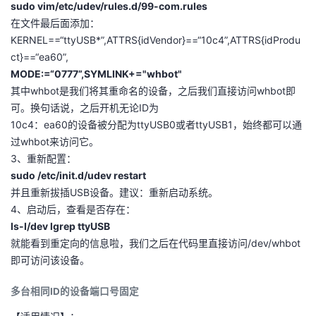
sudo vim/etc/udev/rules.d/99-com.rules
我
注
的
开
在文件最后面添加：
KERNEL==“ttyUSB*”,ATTRS{idVendor}==“10c4”,ATTRS{idProdu
的
Programs
发
ct}==“ea60”,
MODE:=“0777”,SYMLINK+="whbot"
支
者
其中whbot是我们将其重命名的设备，之后我们直接访问whbot即
可。换句话说，之后开机无论ID为
持
学
10c4：ea60的设备被分配为ttyUSB0或者ttyUSB1，始终都可以通
过whbot来访问它。
我
堂
3、重新配置：
sudo /etc/init.d/udev restart
的
我
我
并且重新拔插USB设备。建议：重新启动系统。
4、启动后，查看是否存在：
技
的
的
我
Is-I/dev lgrep ttyUSB
就能看到重定向的信息啦，我们之后在代码里直接访问/dev/whbot
术
云
课
的
我
即可访问该设备。
支
声
程
认
的
我
多台相同ID的设备端口号固定