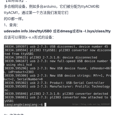
【适用情况】：
持
建
证
实
的
多合相同设备，例如多台arduino，它们被分配为ttyACM0和
ttyACM1，通过第一个方法我们发现它们
议
验
收
的ID都一样。
1、查询：
藏
udevadm info /dev/ttyUSB0
或者
dmesg
或者
ls -l /sys/class/tty
应该可以得到x-x.x形式的设备：