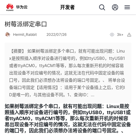
开发者
返
树莓派绑定串口
回
Hermit_Rabbit
2022/07/26
3k+
举
报
【摘要】 如果树莓派绑定多个串口，就有可能出现问题：Linu
x是按照插入顺序对设备进行编号的，例如ttyUSB0，ttyUSB1
或者ttyACM0，ttyACM1等等，那么每次重新开机的时候容易
个
出现设备不对应编号的情况，这就无法在代码中固定设备的端
囗号，因此我们必须想办法将设备的端口号固定。、 将单台设
我
人
备端口号固定【适用情况】：适用于某个设备插上之后，它的I
D是唯一的，与其他设备不同。1、查询ID：...
的
主
如果树莓派绑定多个串口，就有可能出现问题：Linux是按
照插入顺序对设备进行编号的，例如ttyUSB0，ttyUSB1或
开
页
者ttyACM0，ttyACM1等等，那么每次重新开机的时候容
易出现设备不对应编号的情况，这就无法在代码中固定设备
的端囗号，因此我们必须想办法将设备的端口号固定。、
发