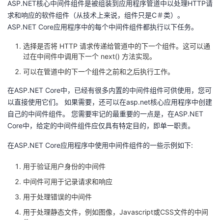
ASP.NET核心中间件组件是被组装到应用程序管道中以处理HTTP请
求和响应的软件组件（从技术上来说，组件只是C＃类）。
者
ASP.NET
Core应用程序中的每个中间件组件都执行以下任务。
我
选择是否将 HTTP 请求传递给管道中的下一个组件。这可以通
过在中间件中调用下一个 next() 方法实现。
的
我
可以在管道中的下一个组件之前和之后执行工作。
博
的
我
在ASP.NET
Core中，已经有很多内置的中间件组件可供使用，您可
以直接使用它们。 如果需要，还可以在asp.net核心应用程序中创建
客
论
的
我
自己的中间件组件。 您需要牢记的最重要的一点是，
在ASP.NET
Core中，给定的中间件组件应仅具有特定目的，即单一职责。
坛
圈
的
我
在ASP.NET
Core应用程序中使用中间件组件的一些示例如下:
子
直
的
我
用于验证用户身份的中间件
中间件可用于记录请求和响应
我
播
活
的
用于处理错误的中间件
我
动
关
的
用于处理静态文件，例如图像，Javascript或CSS文件的中间