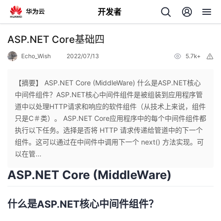
开发者
返
ASP.NET Core基础四
回
Echo_Wish
2022/07/13
5.7k+
举
报
【摘要】 ASP.NET Core (MiddleWare) 什么是ASP.NET核心
中间件组件？ASP.NET核心中间件组件是被组装到应用程序管
道中以处理HTTP请求和响应的软件组件（从技术上来说，组件
个
只是C＃类）。 ASP.NET Core应用程序中的每个中间件组件都
执行以下任务。选择是否将 HTTP 请求传递给管道中的下一个
我
人
组件。这可以通过在中间件中调用下一个 next() 方法实现。可
以在管...
的
主
ASP.NET
Core (MiddleWare)
开
页
什么是ASP.NET核心中间件组件？
发