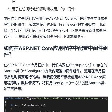
件
我
注
的
开
用于在访问特定资源时授权用户的中间件
的
Programs
发
中间件组件是我们通常用于在ASP.NET
Core应用程序中建立请求处
理管道的组件。
如果您使用过.NET
Framework的早期版本，那么
支
者
您可能知道，我们使用HTTP处理程序和HTTP模块来设置请求处理
管道。 正是此管道将确定如何处理HTTP请求和响应。
持
学
如何在ASP.NET
Core应用程序中配置中间件组
件？
我
堂
在ASP.NET
Core应用程序中，我们需要在Startup.cs文件中存在的
的
我
我
Startup类的**Configure()
方法内配置中间件组件。 这是在应用程
序启动时将要运行的类。
当我们使用空模板创建ASP.NET
Core应
技
的
的
我
用程序时，默认情况下，将使用
Configure()**方法创建Startup类，
如下图所示。
术
云
课
的
我
支
声
程
认
的
我