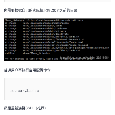
我
注
的
开
你需要根据自己的实际情况修改bin之前的目录
的
Programs
发
支
者
持
学
我
堂
的
我
我
普通用户再执行启用配置命令
技
的
的
我
source ~/.bashrc
术
云
课
的
我
支
声
程
认
的
我
然后重新连接SSH （推荐）