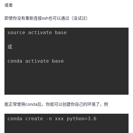
持
建
证
实
的
或者
议
验
收
即使你没有重新连接ssh也可以通过（没试过）
藏
source activate base

或

conda activate base

能正常使用conda后，你就可以创建你自己的环境了，例
conda create -n xxx python=3.6
