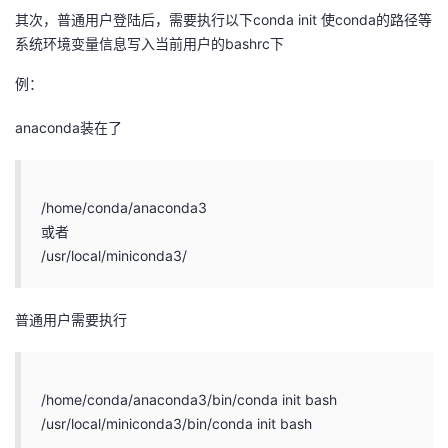
其次，普通用户登陆后，需要执行以下conda init 使conda的路径等
者
系统环境变量信息写入当前用户的bashrc下
例：
我
anaconda装在了
的
我
博
的
我
/home/conda/anaconda3
客
论
的
我
或者
/usr/local/miniconda3/
坛
圈
的
我
普通用户需要执行
子
直
的
我
我
播
活
的
/home/conda/anaconda3/bin/conda init bash
我
动
关
的
/usr/local/miniconda3/bin/conda init bash