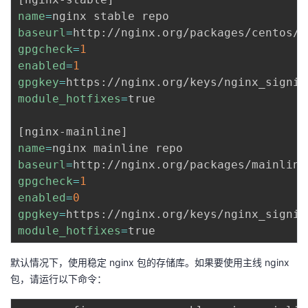
name
=
者
baseurl
=
http://nginx.org/packages/centos/
$
gpgcheck
=
1
我
enabled
=
1
gpgkey
=
的
我
module_hotfixes
=
true

博
的
我
[
nginx-mainline
]
name
=
客
论
的
我
baseurl
=
http://nginx.org/packages/mainline
gpgcheck
=
1
坛
圈
的
我
enabled
=
0
gpgkey
=
子
直
的
我
module_hotfixes
=
我
播
活
的
默认情况下，使用稳定 nginx 包的存储库。如果要使用主线 nginx
包，请运行以下命令：
我
动
关
的