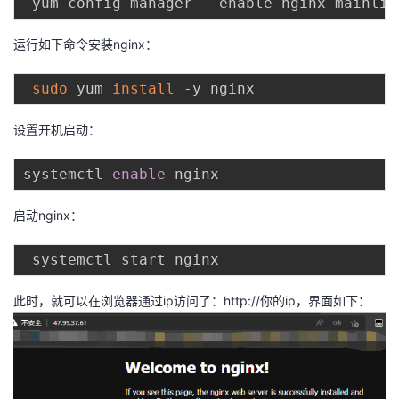
我
注
的
开
运行如下命令安装nginx：
的
Programs
发
sudo
 yum 
install
支
者
设置开机启动：
持
学
systemctl 
enable
我
堂
启动nginx：
的
我
我
技
的
的
我
此时，就可以在浏览器通过ip访问了：
http://你的ip
，界面如下：
术
云
课
的
我
支
声
程
认
的
我