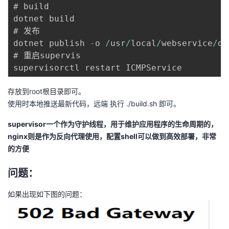
# build

dotnet build

# 发布

dotnet publish 
-
o 
/
usr
/
local
/
webservice
/
do
# 重启supervis 

存放到root根目录即可。
使用时本地推送最新代码，远端 执行 ./build.sh 即可。
supervisor一个作为守护线程，用于维护应用程序的生命周期的，
nginx则是作为反向代理使用，配置shell可以做到高效部署，非常
的方便
问题：
如果出现如下图的问题：