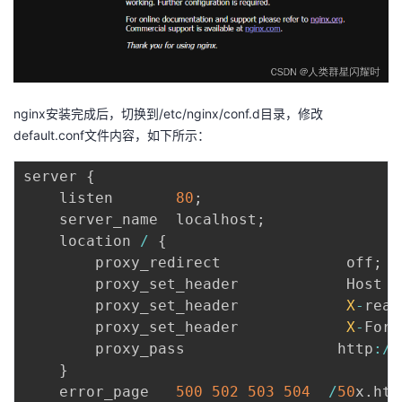
持
建
证
实
的
议
验
收
藏
nginx安装完成后，切换到/etc/nginx/conf.d目录，修改
default.conf文件内容，如下所示：
server 
{
    listen       
80
;
    server_name  localhost
;
    location 
/
{
        proxy_redirect              off
;
        proxy_set_header            Host $
        proxy_set_header            
X
-
real
        proxy_set_header            
X
-
Forw
      	proxy_pass                 http
:
/
/
}
    error_page   
500
502
503
504
/
50
x
.
htm