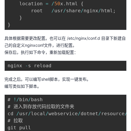
    location 
=
/
50
x
.
html 
{
        root   
/
usr
/
share
/
nginx
/
html
;
}
}
具体根据需要更改配置。也可以在 /etc/nginx/conf.d 目录下新建自
己的自定义nginxconf文件，进行配置。
保存后，执行如下命令，重新加载配置：
nginx 
-
完成之后。可以编写shell脚本，实现一键发布。
编写类似如下脚本。
# 
!
/
bin
/
bash

# 进入到存放代码拉取的文件夹

cd 
/
usr
/
local
/
webservice
/
dotnet
/
resource
/
I
# 拉取

git pull
